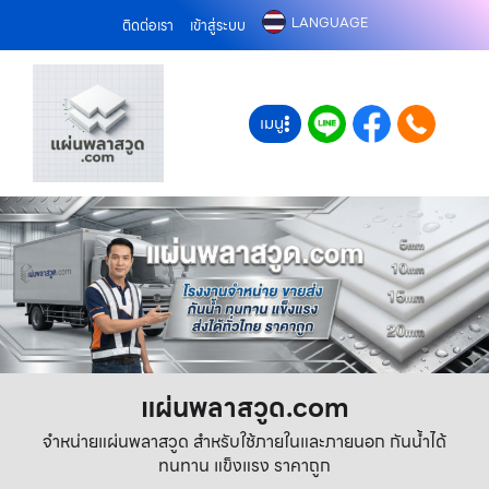
LANGUAGE
ติดต่อเรา
เข้าสู่ระบบ
เมนู
แผ่นพลาสวูด.com
จำหน่ายแผ่นพลาสวูด สำหรับใช้ภายในและภายนอก กันน้ำได้
ทนทาน แข็งแรง ราคาถูก