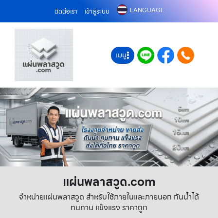
LANGUAGE
ติดต่อเรา
เข้าสู่ระบบ
เมนู
แผ่นพลาสวูด.com
จำหน่ายแผ่นพลาสวูด สำหรับใช้ภายในและภายนอก กันน้ำได้
ทนทาน แข็งแรง ราคาถูก