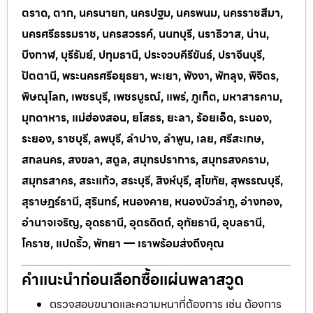
ตราด, ตาก, นครนายก, นครปฐม, นครพนม, นครราชสีมา,
นครศรีธรรมราช, นครสวรรค์, นนทบุรี, นราธิวาส, น่าน,
บึงกาฬ, บุรีรัมย์, ปทุมธานี, ประจวบคีรีขันธ์, ปราจีนบุรี,
ปัตตานี, พระนครศรีอยุธยา, พะเยา, พังงา, พัทลุง, พิจิตร,
พิษณุโลก, เพชรบุรี, เพชรบูรณ์, แพร่, ภูเก็ต, มหาสารคาม,
มุกดาหาร, แม่ฮ่องสอน, ยโสธร, ยะลา, ร้อยเอ็ด, ระนอง,
ระยอง, ราชบุรี, ลพบุรี, ลำปาง, ลำพูน, เลย, ศรีสะเกษ,
สกลนคร, สงขลา, สตูล, สมุทรปราการ, สมุทรสงคราม,
สมุทรสาคร, สระแก้ว, สระบุรี, สิงห์บุรี, สุโขทัย, สุพรรณบุรี,
สุราษฎร์ธานี, สุรินทร์, หนองคาย, หนองบัวลำภู, อ่างทอง,
อำนาจเจริญ, อุดรธานี, อุตรดิตถ์, อุทัยธานี, อุบลธานี,
โคราช, แปดริ้ว, พัทยา — เราพร้อมส่งถึงคุณ
คำแนะนำก่อนเลือกซื้อแผ่นพลาสวูด
ตรวจสอบขนาดและความหนาที่ต้องการ เช่น ต้องการ