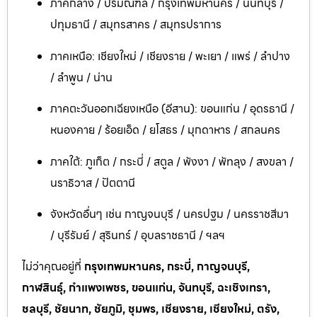
ภาคกลาง / ปริมณฑล / กรุงเทพมหานคร / นนทบุรี /
ปทุมธานี / สมุทรสาคร / สมุทรปราการ
ภาคเหนือ: เชียงใหม่ / เชียงราย / พะเยา / แพร่ / ลำปาง
/ ลำพูน / น่าน
ภาคตะวันออกเฉียงเหนือ (อีสาน): ขอนแก่น / อุดรธานี /
หนองคาย / ร้อยเอ็ด / ยโสธร / มุกดาหาร / สกลนคร
ภาคใต้: ภูเก็ต / กระบี่ / สตูล / พังงา / พัทลุง / สงขลา /
นราธิวาส / ปัตตานี
จังหวัดอื่นๆ เช่น กาญจนบุรี / นครปฐม / นครราชสีมา
/ บุรีรัมย์ / สุรินทร์ / อุบลราชธานี / ฯลฯ
ไม่ว่าคุณอยู่ที่
กรุงเทพมหานคร, กระบี่, กาญจนบุรี,
กาฬสินธุ์, กำแพงเพชร, ขอนแก่น, จันทบุรี, ฉะเชิงเทรา,
ชลบุรี, ชัยนาท, ชัยภูมิ, ชุมพร, เชียงราย, เชียงใหม่, ตรัง,