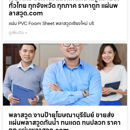
ทั่วไทย ทุกจังหวัด ทุกภาค ราคาถูก แผ่นพ
ลาสวูด.com
แผ่น PVC Foam Sheet พลาสวูดเชียงใหม่ บริ
ดูเพิ่มเติม »
พลาสวูด งานป้ายโฆษณาบุรีรัมย์ ขายส่ง
แผ่นพลาสวูดกันน้ำ ทนแดด ทนปลวก ราคา