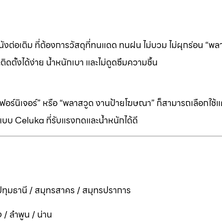
ต่อเติม ที่ต้องการวัสดุที่ทนแดด ทนฝน ไม่บวม ไม่ผุกร่อน “พล
ิดตั้งได้ง่าย น้ำหนักเบา และไม่ดูดซึมความชื้น
ร์นิเจอร์” หรือ “พลาสวูด งานป้ายโฆษณา” ก็สามารถเลือกใช้แผ่
บบ Celuka ที่รับแรงกดและน้ำหนักได้ดี
ทุมธานี / สมุทรสาคร / สมุทรปราการ
 / ลำพูน / น่าน