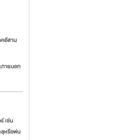
าคอีสาน
ละภายนอก
์ เช่น
ฉลุหรือพ่น