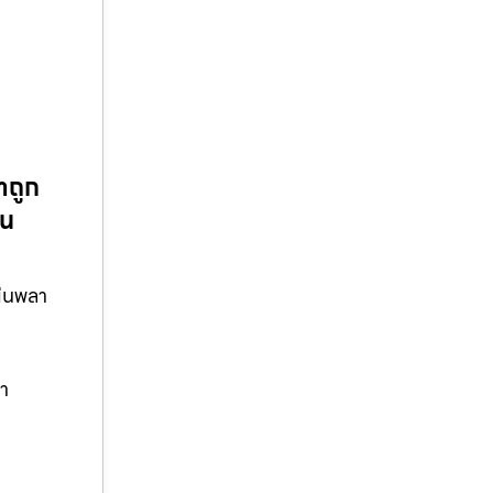
าถูก
าน
ผ่นพลา
ลา