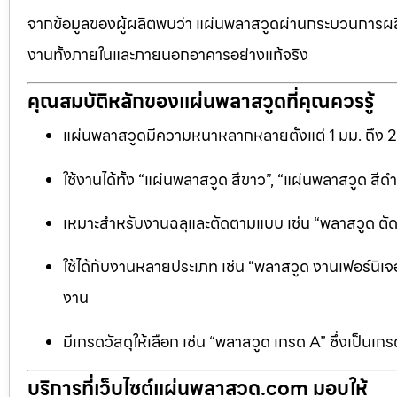
จากข้อมูลของผู้ผลิตพบว่า แผ่นพลาสวูดผ่านกระบวนการผลิ
งานทั้งภายในและภายนอกอาคารอย่างแท้จริง
คุณสมบัติหลักของแผ่นพลาสวูดที่คุณควรรู้
แผ่นพลาสวูดมีความหนาหลากหลายตั้งแต่ 1 มม. ถึง 
ใช้งานได้ทั้ง “แผ่นพลาสวูด สีขาว”, “แผ่นพลาสวูด ส
เหมาะสำหรับงานฉลุและตัดตามแบบ เช่น “พลาสวูด ตัดฉลุ
ใช้ได้กับงานหลายประเภท เช่น “พลาสวูด งานเฟอร์นิเจอ
งาน
มีเกรดวัสดุให้เลือก เช่น “พลาสวูด เกรด A” ซึ่งเ
บริการที่เว็บไซต์แผ่นพลาสวูด.com มอบให้