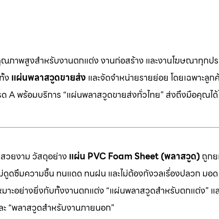
คุณภาพสูงสำหรับงานตกแต่ง งานก่อสร้าง และงานโฆษณาทุกประ
ทั้ง
แผ่นพลาสวูดขายส่ง
และจัดจำหน่ายรายย่อย โดยเฉพาะลูกค้า
 A พร้อมบริการ “แผ่นพลาสวูดขายส่งทั่วไทย” ส่งถึงมือคุณได้ไ
มสวยงาม วัสดุอย่าง
แผ่น PVC Foam Sheet (พลาสวูด)
ถูกยก
 ไม่ดูดซึมความชื้น ทนแดด ทนฝน และไม่ต้องกังวลเรื่องปลวก มอด ห
หมาะอย่างยิ่งกับทั้งงานตกแต่ง “แผ่นพลาสวูดสำหรับตกแต่ง” แ
” และ “พลาสวูดสำหรับงานภายนอก”