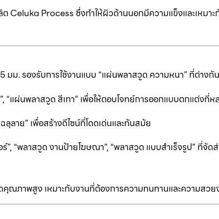
ต Celuka Process ซึ่งทำให้ผิวด้านนอกมีความแข็งและเหมาะก
25 มม. รองรับการใช้งานแบบ “แผ่นพลาสวูด ความหนา” ที่ต่างก
ีดำ”, “แผ่นพลาสวูด สีเทา” เพื่อให้ตอบโจทย์การออกแบบตกแต่งที
ลาย” เพื่อสร้างดีไซน์ที่โดดเด่นและทันสมัย
ร์”, “พลาสวูด งานป้ายโฆษณา”, “พลาสวูด แบบสำเร็จรูป” ที่จัดส่
ป็นเกรดคุณภาพสูง เหมาะกับงานที่ต้องการความทนทานและความสวย