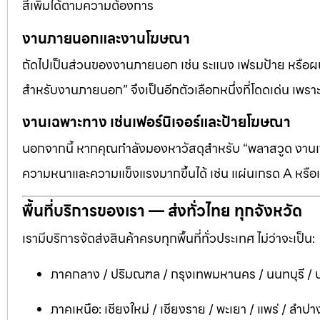
สีเพิ่มได้ตามความต้องการ
งานภายนอกและงานโฆษณา
ถัดไปเป็นส่วนของงานภายนอก เช่น ระแนง เฟรมป้าย หรือผนัง
สำหรับงานภายนอก” จึงเป็นอีกตัวเลือกหนึ่งที่โดดเด่น เพราะต
งานเฉพาะทาง เช่นเฟอร์นิเจอร์และป้ายโฆษณา
นอกจากนี้ หากคุณกำลังมองหาวัสดุสำหรับ “พลาสวูด งานเฟอ
ความหนาและความแข็งแรงมากขึ้นได้ เช่น แผ่นเกรด A หรือแ
พื้นที่บริการของเรา — ส่งทั่วไทย ทุกจังหวัด
เรามีบริการจัดส่งสินค้าครบทุกพื้นที่ทั่วประเทศ ไม่ว่าจะเป็น:
ภาคกลาง / ปริมณฑล / กรุงเทพมหานคร / นนทบุรี / ป
ภาคเหนือ: เชียงใหม่ / เชียงราย / พะเยา / แพร่ / ลำปาง