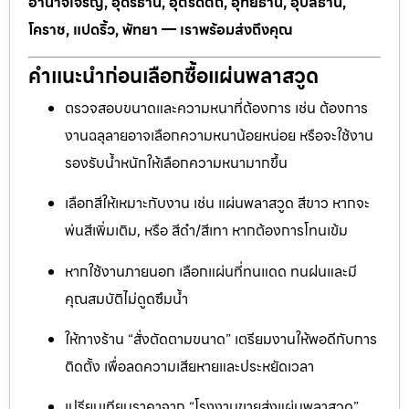
อำนาจเจริญ, อุดรธานี, อุตรดิตถ์, อุทัยธานี, อุบลธานี,
โคราช, แปดริ้ว, พัทยา — เราพร้อมส่งถึงคุณ
คำแนะนำก่อนเลือกซื้อแผ่นพลาสวูด
ตรวจสอบขนาดและความหนาที่ต้องการ เช่น ต้องการ
งานฉลุลายอาจเลือกความหนาน้อยหน่อย หรือจะใช้งาน
รองรับน้ำหนักให้เลือกความหนามากขึ้น
เลือกสีให้เหมาะกับงาน เช่น แผ่นพลาสวูด สีขาว หากจะ
พ่นสีเพิ่มเติม, หรือ สีดำ/สีเทา หากต้องการโทนเข้ม
หากใช้งานภายนอก เลือกแผ่นที่ทนแดด ทนฝนและมี
คุณสมบัติไม่ดูดซึมน้ำ
ให้ทางร้าน “สั่งตัดตามขนาด” เตรียมงานให้พอดีกับการ
ติดตั้ง เพื่อลดความเสียหายและประหยัดเวลา
เปรียบเทียบราคาจาก “โรงงานขายส่งแผ่นพลาสวูด”