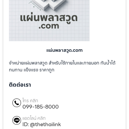
แผ่นพลาสวูด.com
จำหน่ายแผ่นพลาสวูด สำหรับใช้ภายในและภายนอก กันน้ำได้
ทนทาน แข็งแรง ราคาถูก
ติดต่อเรา
โทร คลิก
099-185-8000
แอดไลน์ คลิก
ID: @thethailink