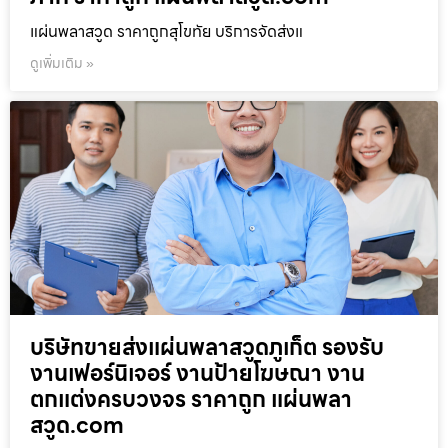
แผ่นพลาสวูด ราคาถูกสุโขทัย บริการจัดส่งแ
ดูเพิ่มเติม »
บริษัทขายส่งแผ่นพลาสวูดภูเก็ต รองรับ
งานเฟอร์นิเจอร์ งานป้ายโฆษณา งาน
ตกแต่งครบวงจร ราคาถูก แผ่นพลา
สวูด.com