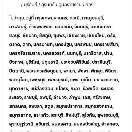
/ บุรีรัมย์ / สุรินทร์ / อุบลราชธานี / ฯลฯ
ไม่ว่าคุณอยู่ที่
กรุงเทพมหานคร, กระบี่, กาญจนบุรี,
กาฬสินธุ์, กำแพงเพชร, ขอนแก่น, จันทบุรี, ฉะเชิงเทรา,
ชลบุรี, ชัยนาท, ชัยภูมิ, ชุมพร, เชียงราย, เชียงใหม่, ตรัง,
ตราด, ตาก, นครนายก, นครปฐม, นครพนม, นครราชสีมา,
นครศรีธรรมราช, นครสวรรค์, นนทบุรี, นราธิวาส, น่าน,
บึงกาฬ, บุรีรัมย์, ปทุมธานี, ประจวบคีรีขันธ์, ปราจีนบุรี,
ปัตตานี, พระนครศรีอยุธยา, พะเยา, พังงา, พัทลุง, พิจิตร,
พิษณุโลก, เพชรบุรี, เพชรบูรณ์, แพร่, ภูเก็ต, มหาสารคาม,
มุกดาหาร, แม่ฮ่องสอน, ยโสธร, ยะลา, ร้อยเอ็ด, ระนอง,
ระยอง, ราชบุรี, ลพบุรี, ลำปาง, ลำพูน, เลย, ศรีสะเกษ,
สกลนคร, สงขลา, สตูล, สมุทรปราการ, สมุทรสงคราม,
สมุทรสาคร, สระแก้ว, สระบุรี, สิงห์บุรี, สุโขทัย, สุพรรณบุรี,
สุราษฎร์ธานี, สุรินทร์, หนองคาย, หนองบัวลำภู, อ่างทอง,