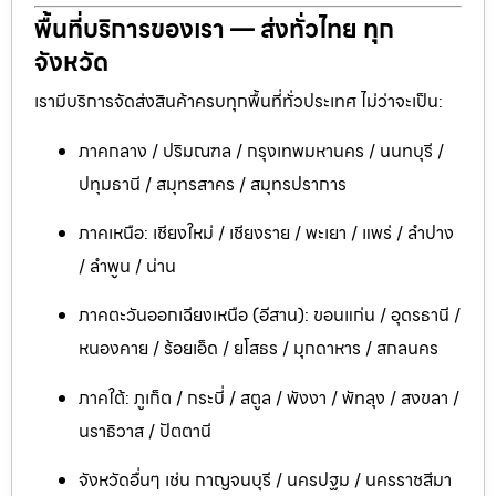
พื้นที่บริการของเรา — ส่งทั่วไทย ทุก
จังหวัด
เรามีบริการจัดส่งสินค้าครบทุกพื้นที่ทั่วประเทศ ไม่ว่าจะเป็น:
ภาคกลาง / ปริมณฑล / กรุงเทพมหานคร / นนทบุรี /
ปทุมธานี / สมุทรสาคร / สมุทรปราการ
ภาคเหนือ: เชียงใหม่ / เชียงราย / พะเยา / แพร่ / ลำปาง
/ ลำพูน / น่าน
ภาคตะวันออกเฉียงเหนือ (อีสาน): ขอนแก่น / อุดรธานี /
หนองคาย / ร้อยเอ็ด / ยโสธร / มุกดาหาร / สกลนคร
ภาคใต้: ภูเก็ต / กระบี่ / สตูล / พังงา / พัทลุง / สงขลา /
นราธิวาส / ปัตตานี
จังหวัดอื่นๆ เช่น กาญจนบุรี / นครปฐม / นครราชสีมา