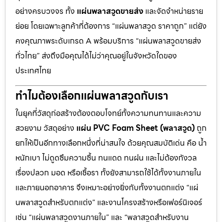
อย่างครบวงจร ทั้ง
แผ่นพลาสวูดขายส่ง
และจัดจำหน่ายราย
ย่อย โดยเฉพาะลูกค้าที่ต้องการ “แผ่นพลาสวูด ราคาถูก” แต่ยัง
คงคุณภาพระดับเกรด A พร้อมบริการ “แผ่นพลาสวูดขายส่ง
ทั่วไทย” ส่งถึงมือคุณได้ไม่ว่าคุณอยู่ในจังหวัดใดของ
ประเทศไทย
ทำไมต้องเลือกแผ่นพลาสวูดกับเรา
ในยุคที่วัสดุก่อสร้างต้องตอบโจทย์ทั้งความทนทานและความ
สวยงาม วัสดุอย่าง
แผ่น PVC Foam Sheet (พลาสวูด)
ถูก
ยกให้เป็นอีกทางเลือกหนึ่งที่น่าสนใจ ด้วยคุณสมบัติเด่น คือ น้ำ
หนักเบา ไม่ดูดซึมความชื้น ทนแดด ทนฝน และไม่ต้องกังวล
เรื่องปลวก มอด หรือเชื้อรา ทั้งยังสามารถใช้ได้ทั้งงานภายใน
และภายนอกอาคาร จึงเหมาะอย่างยิ่งกับทั้งงานตกแต่ง “แผ่
นพลาสวูดสำหรับตกแต่ง” และงานโครงสร้างหรือเฟอร์นิเจอร์
เช่น “แผ่นพลาสวูดงานภายใน” และ “พลาสวูดสำหรับงาน