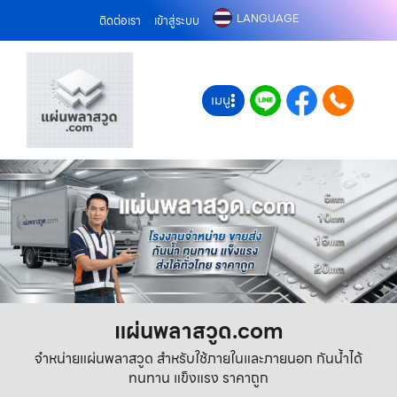
LANGUAGE
ติดต่อเรา
เข้าสู่ระบบ
เมนู
แผ่นพลาสวูด.com
จำหน่ายแผ่นพลาสวูด สำหรับใช้ภายในและภายนอก กันน้ำได้
ทนทาน แข็งแรง ราคาถูก