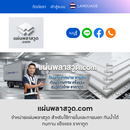
LANGUAGE
ติดต่อเรา
เข้าสู่ระบบ
เมนู
แผ่นพลาสวูด.com
จำหน่ายแผ่นพลาสวูด สำหรับใช้ภายในและภายนอก กันน้ำได้
ทนทาน แข็งแรง ราคาถูก