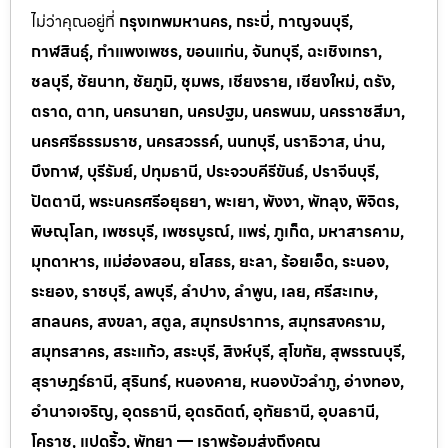
ไม่ว่าคุณอยู่ที่
กรุงเทพมหานคร, กระบี่, กาญจนบุรี,
กาฬสินธุ์, กำแพงเพชร, ขอนแก่น, จันทบุรี, ฉะเชิงเทรา,
ชลบุรี, ชัยนาท, ชัยภูมิ, ชุมพร, เชียงราย, เชียงใหม่, ตรัง,
ตราด, ตาก, นครนายก, นครปฐม, นครพนม, นครราชสีมา,
นครศรีธรรมราช, นครสวรรค์, นนทบุรี, นราธิวาส, น่าน,
บึงกาฬ, บุรีรัมย์, ปทุมธานี, ประจวบคีรีขันธ์, ปราจีนบุรี,
ปัตตานี, พระนครศรีอยุธยา, พะเยา, พังงา, พัทลุง, พิจิตร,
พิษณุโลก, เพชรบุรี, เพชรบูรณ์, แพร่, ภูเก็ต, มหาสารคาม,
มุกดาหาร, แม่ฮ่องสอน, ยโสธร, ยะลา, ร้อยเอ็ด, ระนอง,
ระยอง, ราชบุรี, ลพบุรี, ลำปาง, ลำพูน, เลย, ศรีสะเกษ,
สกลนคร, สงขลา, สตูล, สมุทรปราการ, สมุทรสงคราม,
สมุทรสาคร, สระแก้ว, สระบุรี, สิงห์บุรี, สุโขทัย, สุพรรณบุรี,
สุราษฎร์ธานี, สุรินทร์, หนองคาย, หนองบัวลำภู, อ่างทอง,
อำนาจเจริญ, อุดรธานี, อุตรดิตถ์, อุทัยธานี, อุบลธานี,
โคราช, แปดริ้ว, พัทยา — เราพร้อมส่งถึงคุณ