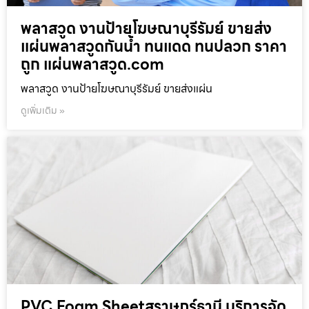
พลาสวูด งานป้ายโฆษณาบุรีรัมย์ ขายส่ง
แผ่นพลาสวูดกันน้ำ ทนแดด ทนปลวก ราคา
ถูก แผ่นพลาสวูด.com
พลาสวูด งานป้ายโฆษณาบุรีรัมย์ ขายส่งแผ่น
ดูเพิ่มเติม »
PVC Foam Sheetสุราษฎร์ธานี บริการจัด