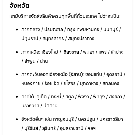
จังหวัด
เรามีบริการจัดส่งสินค้าครบทุกพื้นที่ทั่วประเทศ ไม่ว่าจะเป็น:
ภาคกลาง / ปริมณฑล / กรุงเทพมหานคร / นนทบุรี /
ปทุมธานี / สมุทรสาคร / สมุทรปราการ
ภาคเหนือ: เชียงใหม่ / เชียงราย / พะเยา / แพร่ / ลำปาง
/ ลำพูน / น่าน
ภาคตะวันออกเฉียงเหนือ (อีสาน): ขอนแก่น / อุดรธานี /
หนองคาย / ร้อยเอ็ด / ยโสธร / มุกดาหาร / สกลนคร
ภาคใต้: ภูเก็ต / กระบี่ / สตูล / พังงา / พัทลุง / สงขลา /
นราธิวาส / ปัตตานี
จังหวัดอื่นๆ เช่น กาญจนบุรี / นครปฐม / นครราชสีมา
/ บุรีรัมย์ / สุรินทร์ / อุบลราชธานี / ฯลฯ