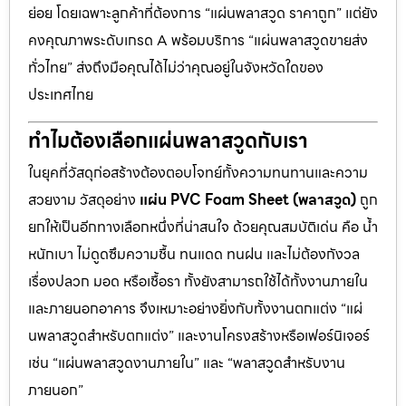
ย่อย โดยเฉพาะลูกค้าที่ต้องการ “แผ่นพลาสวูด ราคาถูก” แต่ยัง
คงคุณภาพระดับเกรด A พร้อมบริการ “แผ่นพลาสวูดขายส่ง
ทั่วไทย” ส่งถึงมือคุณได้ไม่ว่าคุณอยู่ในจังหวัดใดของ
ประเทศไทย
ทำไมต้องเลือกแผ่นพลาสวูดกับเรา
ในยุคที่วัสดุก่อสร้างต้องตอบโจทย์ทั้งความทนทานและความ
สวยงาม วัสดุอย่าง
แผ่น PVC Foam Sheet (พลาสวูด)
ถูก
ยกให้เป็นอีกทางเลือกหนึ่งที่น่าสนใจ ด้วยคุณสมบัติเด่น คือ น้ำ
หนักเบา ไม่ดูดซึมความชื้น ทนแดด ทนฝน และไม่ต้องกังวล
เรื่องปลวก มอด หรือเชื้อรา ทั้งยังสามารถใช้ได้ทั้งงานภายใน
และภายนอกอาคาร จึงเหมาะอย่างยิ่งกับทั้งงานตกแต่ง “แผ่
นพลาสวูดสำหรับตกแต่ง” และงานโครงสร้างหรือเฟอร์นิเจอร์
เช่น “แผ่นพลาสวูดงานภายใน” และ “พลาสวูดสำหรับงาน
ภายนอก”