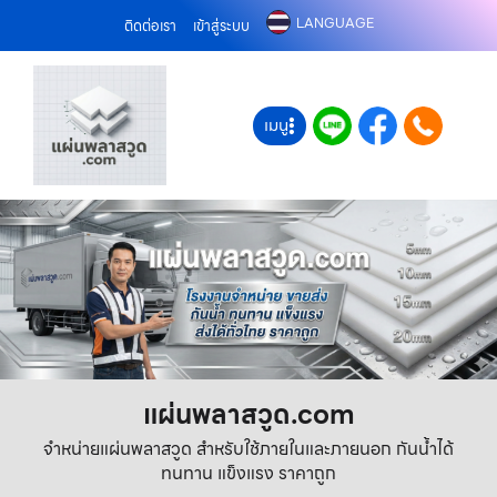
LANGUAGE
ติดต่อเรา
เข้าสู่ระบบ
เมนู
แผ่นพลาสวูด.com
จำหน่ายแผ่นพลาสวูด สำหรับใช้ภายในและภายนอก กันน้ำได้
ทนทาน แข็งแรง ราคาถูก