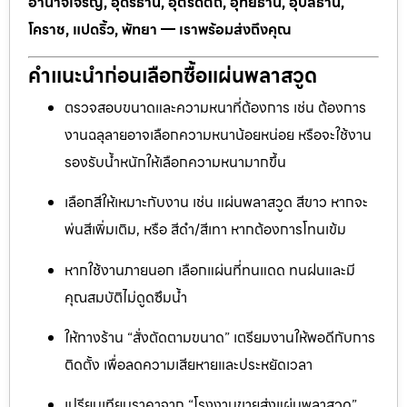
อำนาจเจริญ, อุดรธานี, อุตรดิตถ์, อุทัยธานี, อุบลธานี,
โคราช, แปดริ้ว, พัทยา — เราพร้อมส่งถึงคุณ
คำแนะนำก่อนเลือกซื้อแผ่นพลาสวูด
ตรวจสอบขนาดและความหนาที่ต้องการ เช่น ต้องการ
งานฉลุลายอาจเลือกความหนาน้อยหน่อย หรือจะใช้งาน
รองรับน้ำหนักให้เลือกความหนามากขึ้น
เลือกสีให้เหมาะกับงาน เช่น แผ่นพลาสวูด สีขาว หากจะ
พ่นสีเพิ่มเติม, หรือ สีดำ/สีเทา หากต้องการโทนเข้ม
หากใช้งานภายนอก เลือกแผ่นที่ทนแดด ทนฝนและมี
คุณสมบัติไม่ดูดซึมน้ำ
ให้ทางร้าน “สั่งตัดตามขนาด” เตรียมงานให้พอดีกับการ
ติดตั้ง เพื่อลดความเสียหายและประหยัดเวลา
เปรียบเทียบราคาจาก “โรงงานขายส่งแผ่นพลาสวูด”