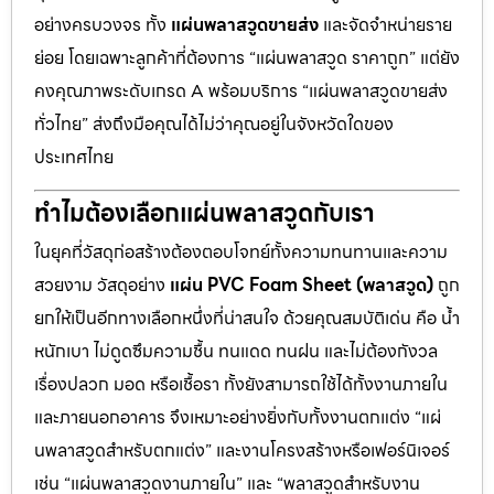
อย่างครบวงจร ทั้ง
แผ่นพลาสวูดขายส่ง
และจัดจำหน่ายราย
ย่อย โดยเฉพาะลูกค้าที่ต้องการ “แผ่นพลาสวูด ราคาถูก” แต่ยัง
คงคุณภาพระดับเกรด A พร้อมบริการ “แผ่นพลาสวูดขายส่ง
ทั่วไทย” ส่งถึงมือคุณได้ไม่ว่าคุณอยู่ในจังหวัดใดของ
ประเทศไทย
ทำไมต้องเลือกแผ่นพลาสวูดกับเรา
ในยุคที่วัสดุก่อสร้างต้องตอบโจทย์ทั้งความทนทานและความ
สวยงาม วัสดุอย่าง
แผ่น PVC Foam Sheet (พลาสวูด)
ถูก
ยกให้เป็นอีกทางเลือกหนึ่งที่น่าสนใจ ด้วยคุณสมบัติเด่น คือ น้ำ
หนักเบา ไม่ดูดซึมความชื้น ทนแดด ทนฝน และไม่ต้องกังวล
เรื่องปลวก มอด หรือเชื้อรา ทั้งยังสามารถใช้ได้ทั้งงานภายใน
และภายนอกอาคาร จึงเหมาะอย่างยิ่งกับทั้งงานตกแต่ง “แผ่
นพลาสวูดสำหรับตกแต่ง” และงานโครงสร้างหรือเฟอร์นิเจอร์
เช่น “แผ่นพลาสวูดงานภายใน” และ “พลาสวูดสำหรับงาน