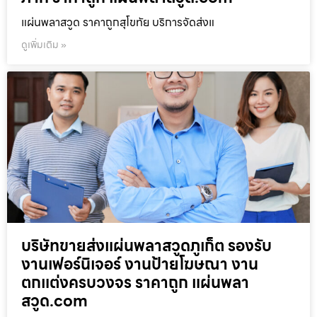
แผ่นพลาสวูด ราคาถูกสุโขทัย บริการจัดส่งแ
ดูเพิ่มเติม »
บริษัทขายส่งแผ่นพลาสวูดภูเก็ต รองรับ
งานเฟอร์นิเจอร์ งานป้ายโฆษณา งาน
ตกแต่งครบวงจร ราคาถูก แผ่นพลา
สวูด.com