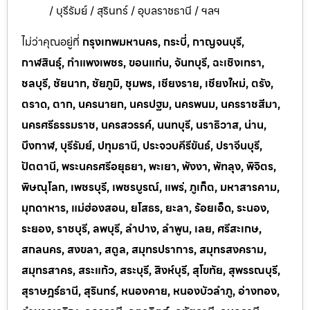
/ บุรีรัมย์ / สุรินทร์ / อุบลราชธานี / ฯลฯ
ไม่ว่าคุณอยู่ที่
กรุงเทพมหานคร, กระบี่, กาญจนบุรี,
กาฬสินธุ์, กำแพงเพชร, ขอนแก่น, จันทบุรี, ฉะเชิงเทรา,
ชลบุรี, ชัยนาท, ชัยภูมิ, ชุมพร, เชียงราย, เชียงใหม่, ตรัง,
ตราด, ตาก, นครนายก, นครปฐม, นครพนม, นครราชสีมา,
นครศรีธรรมราช, นครสวรรค์, นนทบุรี, นราธิวาส, น่าน,
บึงกาฬ, บุรีรัมย์, ปทุมธานี, ประจวบคีรีขันธ์, ปราจีนบุรี,
ปัตตานี, พระนครศรีอยุธยา, พะเยา, พังงา, พัทลุง, พิจิตร,
พิษณุโลก, เพชรบุรี, เพชรบูรณ์, แพร่, ภูเก็ต, มหาสารคาม,
มุกดาหาร, แม่ฮ่องสอน, ยโสธร, ยะลา, ร้อยเอ็ด, ระนอง,
ระยอง, ราชบุรี, ลพบุรี, ลำปาง, ลำพูน, เลย, ศรีสะเกษ,
สกลนคร, สงขลา, สตูล, สมุทรปราการ, สมุทรสงคราม,
สมุทรสาคร, สระแก้ว, สระบุรี, สิงห์บุรี, สุโขทัย, สุพรรณบุรี,
สุราษฎร์ธานี, สุรินทร์, หนองคาย, หนองบัวลำภู, อ่างทอง,