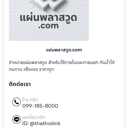
แผ่นพลาสวูด.com
จำหน่ายแผ่นพลาสวูด สำหรับใช้ภายในและภายนอก กันน้ำได้
ทนทาน แข็งแรง ราคาถูก
ติดต่อเรา
โทร คลิก
099-185-8000
แอดไลน์ คลิก
ID: @thethailink