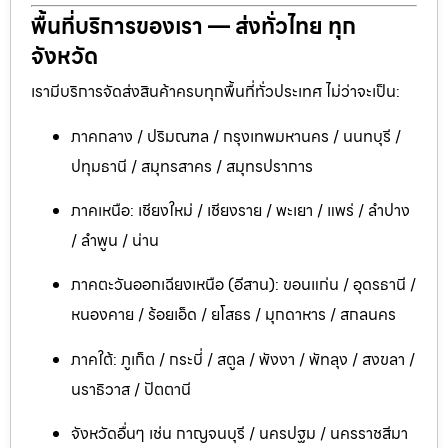
พื้นที่บริการของเรา — ส่งทั่วไทย ทุก
จังหวัด
เรามีบริการจัดส่งสินค้าครบทุกพื้นที่ทั่วประเทศ ไม่ว่าจะเป็น:
ภาคกลาง / ปริมณฑล / กรุงเทพมหานคร / นนทบุรี /
ปทุมธานี / สมุทรสาคร / สมุทรปราการ
ภาคเหนือ: เชียงใหม่ / เชียงราย / พะเยา / แพร่ / ลำปาง
/ ลำพูน / น่าน
ภาคตะวันออกเฉียงเหนือ (อีสาน): ขอนแก่น / อุดรธานี /
หนองคาย / ร้อยเอ็ด / ยโสธร / มุกดาหาร / สกลนคร
ภาคใต้: ภูเก็ต / กระบี่ / สตูล / พังงา / พัทลุง / สงขลา /
นราธิวาส / ปัตตานี
จังหวัดอื่นๆ เช่น กาญจนบุรี / นครปฐม / นครราชสีมา