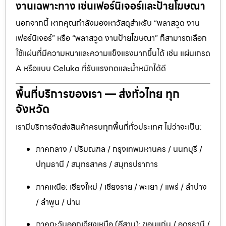
งานเฉพาะทาง เช่นเฟอร์นิเจอร์และป้ายโฆษณา
นอกจากนี้ หากคุณกำลังมองหาวัสดุสำหรับ “พลาสวูด งาน
เฟอร์นิเจอร์” หรือ “พลาสวูด งานป้ายโฆษณา” ก็สามารถเลือก
ใช้แผ่นที่มีความหนาและความแข็งแรงมากขึ้นได้ เช่น แผ่นเกรด
A หรือแบบ Celuka ที่รับแรงกดและน้ำหนักได้ดี
พื้นที่บริการของเรา — ส่งทั่วไทย ทุก
จังหวัด
เรามีบริการจัดส่งสินค้าครบทุกพื้นที่ทั่วประเทศ ไม่ว่าจะเป็น:
ภาคกลาง / ปริมณฑล / กรุงเทพมหานคร / นนทบุรี /
ปทุมธานี / สมุทรสาคร / สมุทรปราการ
ภาคเหนือ: เชียงใหม่ / เชียงราย / พะเยา / แพร่ / ลำปาง
/ ลำพูน / น่าน
ภาคตะวันออกเฉียงเหนือ (อีสาน): ขอนแก่น / อุดรธานี /