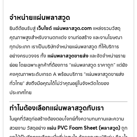
จำหน่ายแผ่นพลาสวูด
ยินดีต้อนรับสู่
เว็บไซต์ แผ่นพลาสวูด.com
แหล่งรวมวัสดุ
คุณภาพสูงสำหรับงานตกแต่ง งานก่อสร้าง และงานโฆษณา
ทุกประเภท เราเป็นบริษัทจำหน่ายแผ่นพลาสวูด ที่ให้บริการ
อย่างครบวงจร ทั้ง
แผ่นพลาสวูดขายส่ง
และจัดจำหน่ายราย
ย่อย โดยเฉพาะลูกค้าที่ต้องการ “แผ่นพลาสวูด ราคาถูก” แต่ยัง
คงคุณภาพระดับเกรด A พร้อมบริการ “แผ่นพลาสวูดขายส่ง
ทั่วไทย” ส่งถึงมือคุณได้ไม่ว่าคุณอยู่ในจังหวัดใดของ
ประเทศไทย
ทำไมต้องเลือกแผ่นพลาสวูดกับเรา
ในยุคที่วัสดุก่อสร้างต้องตอบโจทย์ทั้งความทนทานและความ
สวยงาม วัสดุอย่าง
แผ่น PVC Foam Sheet (พลาสวูด)
ถูก