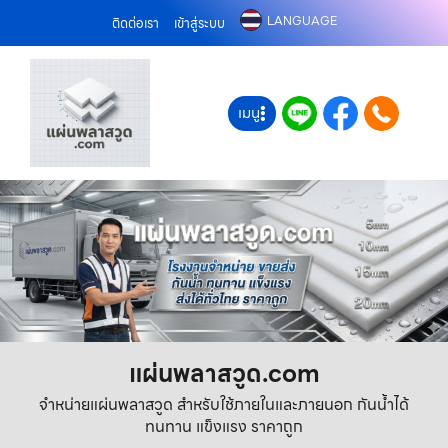
LANGUAGE
ติดต่อเรา
เข้าสู่ระบบ
เมนู
แผ่นพลาสวูด.com
จำหน่ายแผ่นพลาสวูด สำหรับใช้ภายในและภายนอก กันน้ำได้
ทนทาน แข็งแรง ราคาถูก