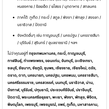
หนองคาย / ร้อยเอ็ด / ยโสธร / มุกดาหาร / สกลนคร
ภาคใต้: ภูเก็ต / กระบี่ / สตูล / พังงา / พัทลุง / สงขลา /
นราธิวาส / ปัตตานี
จังหวัดอื่นๆ เช่น กาญจนบุรี / นครปฐม / นครราชสีมา
/ บุรีรัมย์ / สุรินทร์ / อุบลราชธานี / ฯลฯ
ไม่ว่าคุณอยู่ที่
กรุงเทพมหานคร, กระบี่, กาญจนบุรี,
กาฬสินธุ์, กำแพงเพชร, ขอนแก่น, จันทบุรี, ฉะเชิงเทรา,
ชลบุรี, ชัยนาท, ชัยภูมิ, ชุมพร, เชียงราย, เชียงใหม่, ตรัง,
ตราด, ตาก, นครนายก, นครปฐม, นครพนม, นครราชสีมา,
นครศรีธรรมราช, นครสวรรค์, นนทบุรี, นราธิวาส, น่าน,
บึงกาฬ, บุรีรัมย์, ปทุมธานี, ประจวบคีรีขันธ์, ปราจีนบุรี,
ปัตตานี, พระนครศรีอยุธยา, พะเยา, พังงา, พัทลุง, พิจิตร,
พิษณุโลก, เพชรบุรี, เพชรบูรณ์, แพร่, ภูเก็ต, มหาสารคาม,