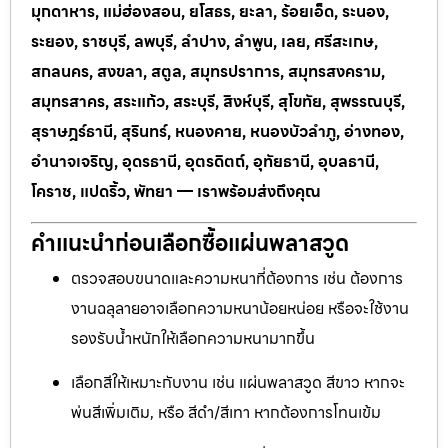
มุกดาหาร, แม่ฮ่องสอน, ยโสธร, ยะลา, ร้อยเอ็ด, ระนอง,
ระยอง, ราชบุรี, ลพบุรี, ลำปาง, ลำพูน, เลย, ศรีสะเกษ,
สกลนคร, สงขลา, สตูล, สมุทรปราการ, สมุทรสงคราม,
สมุทรสาคร, สระแก้ว, สระบุรี, สิงห์บุรี, สุโขทัย, สุพรรณบุรี,
สุราษฎร์ธานี, สุรินทร์, หนองคาย, หนองบัวลำภู, อ่างทอง,
อำนาจเจริญ, อุดรธานี, อุตรดิตถ์, อุทัยธานี, อุบลธานี,
โคราช, แปดริ้ว, พัทยา — เราพร้อมส่งถึงคุณ
คำแนะนำก่อนเลือกซื้อแผ่นพลาสวูด
ตรวจสอบขนาดและความหนาที่ต้องการ เช่น ต้องการ
งานฉลุลายอาจเลือกความหนาน้อยหน่อย หรือจะใช้งาน
รองรับน้ำหนักให้เลือกความหนามากขึ้น
เลือกสีให้เหมาะกับงาน เช่น แผ่นพลาสวูด สีขาว หากจะ
พ่นสีเพิ่มเติม, หรือ สีดำ/สีเทา หากต้องการโทนเข้ม