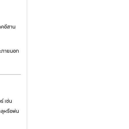
าคอีสาน
ละภายนอก
์ เช่น
ฉลุหรือพ่น