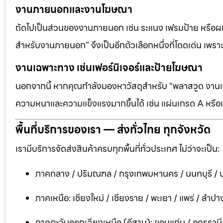
งานภายนอกและงานโฆษณา
ถัดไปเป็นส่วนของงานภายนอก เช่น ระแนง เฟรมป้าย หรือผนัง
สำหรับงานภายนอก” จึงเป็นอีกตัวเลือกหนึ่งที่โดดเด่น เพราะต
งานเฉพาะทาง เช่นเฟอร์นิเจอร์และป้ายโฆษณา
นอกจากนี้ หากคุณกำลังมองหาวัสดุสำหรับ “พลาสวูด งานเฟอ
ความหนาและความแข็งแรงมากขึ้นได้ เช่น แผ่นเกรด A หรือแ
พื้นที่บริการของเรา — ส่งทั่วไทย ทุกจังหวัด
เรามีบริการจัดส่งสินค้าครบทุกพื้นที่ทั่วประเทศ ไม่ว่าจะเป็น:
ภาคกลาง / ปริมณฑล / กรุงเทพมหานคร / นนทบุรี / ป
ภาคเหนือ: เชียงใหม่ / เชียงราย / พะเยา / แพร่ / ลำปาง
ภาคตะวันออกเฉียงเหนือ (อีสาน): ขอนแก่น / อุดรธาน