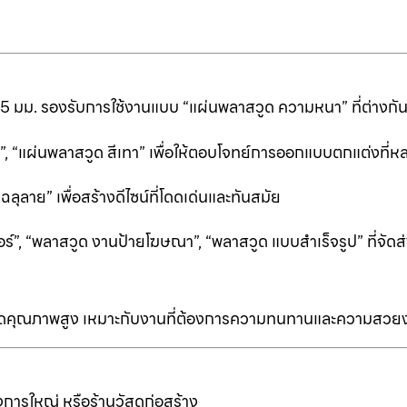
25 มม. รองรับการใช้งานแบบ “แผ่นพลาสวูด ความหนา” ที่ต่างก
ีดำ”, “แผ่นพลาสวูด สีเทา” เพื่อให้ตอบโจทย์การออกแบบตกแต่งที
ลาย” เพื่อสร้างดีไซน์ที่โดดเด่นและทันสมัย
ร์”, “พลาสวูด งานป้ายโฆษณา”, “พลาสวูด แบบสำเร็จรูป” ที่จัดส่
ป็นเกรดคุณภาพสูง เหมาะกับงานที่ต้องการความทนทานและความสวย
การใหญ่ หรือร้านวัสดุก่อสร้าง