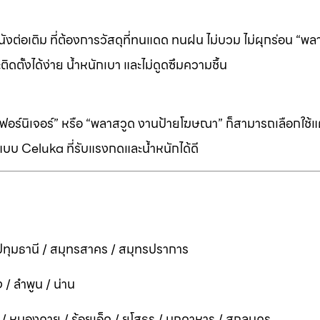
ต่อเติม ที่ต้องการวัสดุที่ทนแดด ทนฝน ไม่บวม ไม่ผุกร่อน “พล
ิดตั้งได้ง่าย น้ำหนักเบา และไม่ดูดซึมความชื้น
ร์นิเจอร์” หรือ “พลาสวูด งานป้ายโฆษณา” ก็สามารถเลือกใช้แผ่
บบ Celuka ที่รับแรงกดและน้ำหนักได้ดี
ทุมธานี / สมุทรสาคร / สมุทรปราการ
 / ลำพูน / น่าน
ี / หนองคาย / ร้อยเอ็ด / ยโสธร / มุกดาหาร / สกลนคร