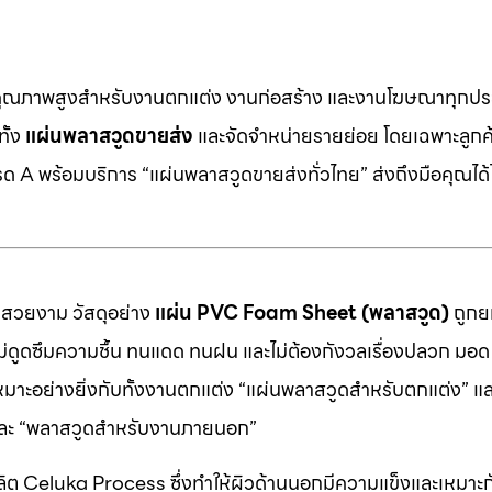
คุณภาพสูงสำหรับงานตกแต่ง งานก่อสร้าง และงานโฆษณาทุกประ
ทั้ง
แผ่นพลาสวูดขายส่ง
และจัดจำหน่ายรายย่อย โดยเฉพาะลูกค้า
 A พร้อมบริการ “แผ่นพลาสวูดขายส่งทั่วไทย” ส่งถึงมือคุณได้ไ
มสวยงาม วัสดุอย่าง
แผ่น PVC Foam Sheet (พลาสวูด)
ถูกยก
 ไม่ดูดซึมความชื้น ทนแดด ทนฝน และไม่ต้องกังวลเรื่องปลวก มอด ห
หมาะอย่างยิ่งกับทั้งงานตกแต่ง “แผ่นพลาสวูดสำหรับตกแต่ง” แ
” และ “พลาสวูดสำหรับงานภายนอก”
ต Celuka Process ซึ่งทำให้ผิวด้านนอกมีความแข็งและเหมาะก