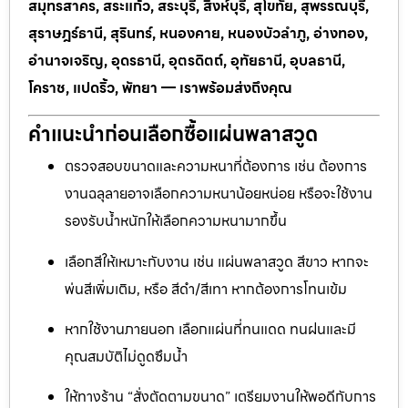
สมุทรสาคร, สระแก้ว, สระบุรี, สิงห์บุรี, สุโขทัย, สุพรรณบุรี,
สุราษฎร์ธานี, สุรินทร์, หนองคาย, หนองบัวลำภู, อ่างทอง,
อำนาจเจริญ, อุดรธานี, อุตรดิตถ์, อุทัยธานี, อุบลธานี,
โคราช, แปดริ้ว, พัทยา — เราพร้อมส่งถึงคุณ
คำแนะนำก่อนเลือกซื้อแผ่นพลาสวูด
ตรวจสอบขนาดและความหนาที่ต้องการ เช่น ต้องการ
งานฉลุลายอาจเลือกความหนาน้อยหน่อย หรือจะใช้งาน
รองรับน้ำหนักให้เลือกความหนามากขึ้น
เลือกสีให้เหมาะกับงาน เช่น แผ่นพลาสวูด สีขาว หากจะ
พ่นสีเพิ่มเติม, หรือ สีดำ/สีเทา หากต้องการโทนเข้ม
หากใช้งานภายนอก เลือกแผ่นที่ทนแดด ทนฝนและมี
คุณสมบัติไม่ดูดซึมน้ำ
ให้ทางร้าน “สั่งตัดตามขนาด” เตรียมงานให้พอดีกับการ