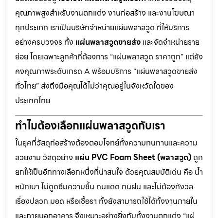
คุณภาพสูงสำหรับงานตกแต่ง งานก่อสร้าง และงานโฆษณา
ทุกประเภท เราเป็นบริษัทจำหน่ายแผ่นพลาสวูด ที่ให้บริการ
อย่างครบวงจร ทั้ง
แผ่นพลาสวูดขายส่ง
และจัดจำหน่ายราย
ย่อย โดยเฉพาะลูกค้าที่ต้องการ “แผ่นพลาสวูด ราคาถูก” แต่ยัง
คงคุณภาพระดับเกรด A พร้อมบริการ “แผ่นพลาสวูดขายส่ง
ทั่วไทย” ส่งถึงมือคุณได้ไม่ว่าคุณอยู่ในจังหวัดใดของ
ประเทศไทย
ทำไมต้องเลือกแผ่นพลาสวูดกับเรา
ในยุคที่วัสดุก่อสร้างต้องตอบโจทย์ทั้งความทนทานและความ
สวยงาม วัสดุอย่าง
แผ่น PVC Foam Sheet (พลาสวูด)
ถูก
ยกให้เป็นอีกทางเลือกหนึ่งที่น่าสนใจ ด้วยคุณสมบัติเด่น คือ น้ำ
หนักเบา ไม่ดูดซึมความชื้น ทนแดด ทนฝน และไม่ต้องกังวล
เรื่องปลวก มอด หรือเชื้อรา ทั้งยังสามารถใช้ได้ทั้งงานภายใน
และภายนอกอาคาร จึงเหมาะอย่างยิ่งกับทั้งงานตกแต่ง “แผ่