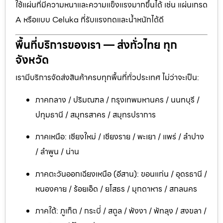
ใช้แผ่นที่มีความหนาและความแข็งแรงมากขึ้นได้ เช่น แผ่นเกรด
A หรือแบบ Celuka ที่รับแรงกดและน้ำหนักได้ดี
พื้นที่บริการของเรา — ส่งทั่วไทย ทุก
จังหวัด
เรามีบริการจัดส่งสินค้าครบทุกพื้นที่ทั่วประเทศ ไม่ว่าจะเป็น:
ภาคกลาง / ปริมณฑล / กรุงเทพมหานคร / นนทบุรี /
ปทุมธานี / สมุทรสาคร / สมุทรปราการ
ภาคเหนือ: เชียงใหม่ / เชียงราย / พะเยา / แพร่ / ลำปาง
/ ลำพูน / น่าน
ภาคตะวันออกเฉียงเหนือ (อีสาน): ขอนแก่น / อุดรธานี /
หนองคาย / ร้อยเอ็ด / ยโสธร / มุกดาหาร / สกลนคร
ภาคใต้: ภูเก็ต / กระบี่ / สตูล / พังงา / พัทลุง / สงขลา /