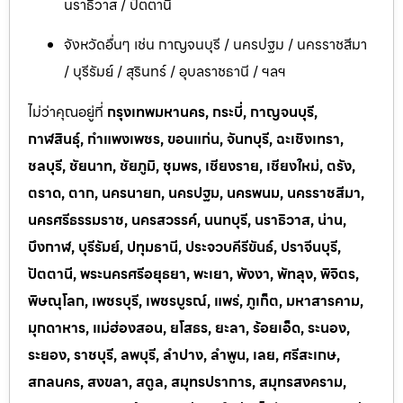
นราธิวาส / ปัตตานี
จังหวัดอื่นๆ เช่น กาญจนบุรี / นครปฐม / นครราชสีมา
/ บุรีรัมย์ / สุรินทร์ / อุบลราชธานี / ฯลฯ
ไม่ว่าคุณอยู่ที่
กรุงเทพมหานคร, กระบี่, กาญจนบุรี,
กาฬสินธุ์, กำแพงเพชร, ขอนแก่น, จันทบุรี, ฉะเชิงเทรา,
ชลบุรี, ชัยนาท, ชัยภูมิ, ชุมพร, เชียงราย, เชียงใหม่, ตรัง,
ตราด, ตาก, นครนายก, นครปฐม, นครพนม, นครราชสีมา,
นครศรีธรรมราช, นครสวรรค์, นนทบุรี, นราธิวาส, น่าน,
บึงกาฬ, บุรีรัมย์, ปทุมธานี, ประจวบคีรีขันธ์, ปราจีนบุรี,
ปัตตานี, พระนครศรีอยุธยา, พะเยา, พังงา, พัทลุง, พิจิตร,
พิษณุโลก, เพชรบุรี, เพชรบูรณ์, แพร่, ภูเก็ต, มหาสารคาม,
มุกดาหาร, แม่ฮ่องสอน, ยโสธร, ยะลา, ร้อยเอ็ด, ระนอง,
ระยอง, ราชบุรี, ลพบุรี, ลำปาง, ลำพูน, เลย, ศรีสะเกษ,
สกลนคร, สงขลา, สตูล, สมุทรปราการ, สมุทรสงคราม,