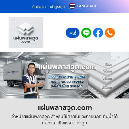
LANGUAGE
ติดต่อเรา
เข้าสู่ระบบ
เมนู
แผ่นพลาสวูด.com
จำหน่ายแผ่นพลาสวูด สำหรับใช้ภายในและภายนอก กันน้ำได้
ทนทาน แข็งแรง ราคาถูก