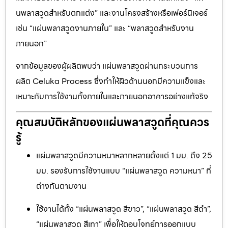
นพลาสวูดสำหรับตกแต่ง” และงานโครงสร้างหรือเฟอร์นิเจอร์
เช่น “แผ่นพลาสวูดงานภายใน” และ “พลาสวูดสำหรับงาน
ภายนอก”
จากข้อมูลของผู้ผลิตพบว่า แผ่นพลาสวูดผ่านกระบวนการ
ผลิต Celuka Process ซึ่งทำให้ผิวด้านนอกมีความแข็งและ
เหมาะกับการใช้งานทั้งภายในและภายนอกอาคารอย่างแท้จริง
คุณสมบัติหลักของแผ่นพลาสวูดที่คุณควร
รู้
แผ่นพลาสวูดมีความหนาหลากหลายตั้งแต่ 1 มม. ถึง 25
มม. รองรับการใช้งานแบบ “แผ่นพลาสวูด ความหนา” ที่
ต่างกันตามงาน
ใช้งานได้ทั้ง “แผ่นพลาสวูด สีขาว”, “แผ่นพลาสวูด สีดำ”,
“แผ่นพลาสวูด สีเทา” เพื่อให้ตอบโจทย์การออกแบบ