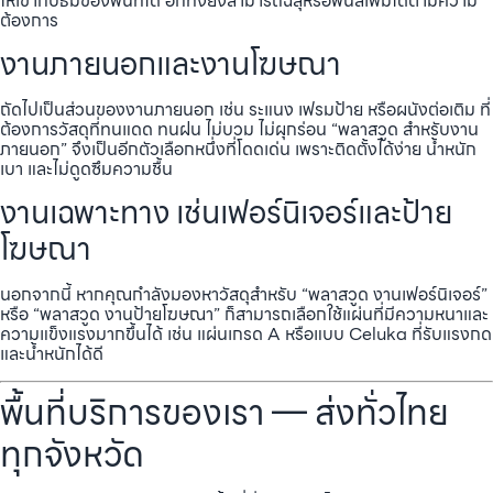
ให้เข้ากับธีมของพื้นที่ได้ อีกทั้งยังสามารถฉลุหรือพ่นสีเพิ่มได้ตามความ
ต้องการ
งานภายนอกและงานโฆษณา
ถัดไปเป็นส่วนของงานภายนอก เช่น ระแนง เฟรมป้าย หรือผนังต่อเติม ที่
ต้องการวัสดุที่ทนแดด ทนฝน ไม่บวม ไม่ผุกร่อน “พลาสวูด สำหรับงาน
ภายนอก” จึงเป็นอีกตัวเลือกหนึ่งที่โดดเด่น เพราะติดตั้งได้ง่าย น้ำหนัก
เบา และไม่ดูดซึมความชื้น
งานเฉพาะทาง เช่นเฟอร์นิเจอร์และป้าย
โฆษณา
นอกจากนี้ หากคุณกำลังมองหาวัสดุสำหรับ “พลาสวูด งานเฟอร์นิเจอร์”
หรือ “พลาสวูด งานป้ายโฆษณา” ก็สามารถเลือกใช้แผ่นที่มีความหนาและ
ความแข็งแรงมากขึ้นได้ เช่น แผ่นเกรด A หรือแบบ Celuka ที่รับแรงกด
และน้ำหนักได้ดี
พื้นที่บริการของเรา — ส่งทั่วไทย
ทุกจังหวัด