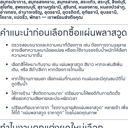
สมุทรปราการ, สมุทรสงคราม, สมุทรสาคร, สระแก้ว, สระบุรี, สิงห์บุรี,
สุโขทัย, สุพรรณบุรี, สุราษฎร์ธานี, สุรินทร์, หนองคาย, หนองบัวลำภู,
อ่างทอง, อำนาจเจริญ, อุดรธานี, อุตรดิตถ์, อุทัยธานี, อุบลธานี,
โคราช, แปดริ้ว, พัทยา — เราพร้อมส่งถึงคุณ
คำแนะนำก่อนเลือกซื้อแผ่นพลาสวูด
ตรวจสอบขนาดและความหนาที่ต้องการ เช่น ต้องการงานฉลุลาย
อาจเลือกความหนาน้อยหน่อย หรือจะใช้งานรองรับน้ำหนักให้เลือก
ความหนามากขึ้น
เลือกสีให้เหมาะกับงาน เช่น แผ่นพลาสวูด สีขาว หากจะพ่นสีเพิ่ม
เติม, หรือ สีดำ/สีเทา หากต้องการโทนเข้ม
หากใช้งานภายนอก เลือกแผ่นที่ทนแดด ทนฝนและมีคุณสมบัติไม่
ดูดซึมน้ำ
ให้ทางร้าน “สั่งตัดตามขนาด” เตรียมงานให้พอดีกับการติดตั้ง
เพื่อลดความเสียหายและประหยัดเวลา
เปรียบเทียบราคาจาก “โรงงานขายส่งแผ่นพลาสวูด” หลายเจ้า เพื่อ
ให้ได้ “แผ่นพลาสวูด ราคาถูก” โดยไม่ลดคุณภาพ
ทำไมงานตกแต่งยุคใหม่เลือก