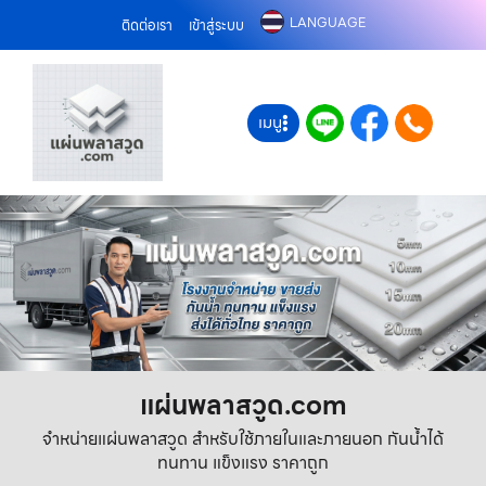
LANGUAGE
ติดต่อเรา
เข้าสู่ระบบ
เมนู
แผ่นพลาสวูด.com
จำหน่ายแผ่นพลาสวูด สำหรับใช้ภายในและภายนอก กันน้ำได้
ทนทาน แข็งแรง ราคาถูก