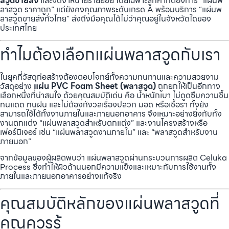
สวูดขายส่ง
และจัดจำหน่ายรายย่อย โดยเฉพาะลูกค้าที่ต้องการ “แผ่นพ
ลาสวูด ราคาถูก” แต่ยังคงคุณภาพระดับเกรด A พร้อมบริการ “แผ่นพ
ลาสวูดขายส่งทั่วไทย” ส่งถึงมือคุณได้ไม่ว่าคุณอยู่ในจังหวัดใดของ
ประเทศไทย
ทำไมต้องเลือกแผ่นพลาสวูดกับเรา
ในยุคที่วัสดุก่อสร้างต้องตอบโจทย์ทั้งความทนทานและความสวยงาม
วัสดุอย่าง
แผ่น PVC Foam Sheet (พลาสวูด)
ถูกยกให้เป็นอีกทาง
เลือกหนึ่งที่น่าสนใจ ด้วยคุณสมบัติเด่น คือ น้ำหนักเบา ไม่ดูดซึมความชื้น
ทนแดด ทนฝน และไม่ต้องกังวลเรื่องปลวก มอด หรือเชื้อรา ทั้งยัง
สามารถใช้ได้ทั้งงานภายในและภายนอกอาคาร จึงเหมาะอย่างยิ่งกับทั้ง
งานตกแต่ง “แผ่นพลาสวูดสำหรับตกแต่ง” และงานโครงสร้างหรือ
เฟอร์นิเจอร์ เช่น “แผ่นพลาสวูดงานภายใน” และ “พลาสวูดสำหรับงาน
ภายนอก”
จากข้อมูลของผู้ผลิตพบว่า แผ่นพลาสวูดผ่านกระบวนการผลิต Celuka
Process ซึ่งทำให้ผิวด้านนอกมีความแข็งและเหมาะกับการใช้งานทั้ง
ภายในและภายนอกอาคารอย่างแท้จริง
คุณสมบัติหลักของแผ่นพลาสวูดที่
คุณควรรู้