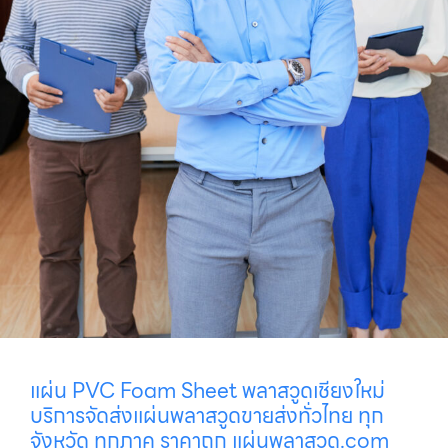
แผ่น PVC Foam Sheet พลาสวูดเชียงใหม่
บริการจัดส่งแผ่นพลาสวูดขายส่งทั่วไทย ทุก
จังหวัด ทุกภาค ราคาถูก แผ่นพลาสวูด.com