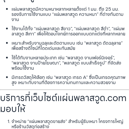
แผ่นพลาสวูดมีความหนาหลากหลายตั้งแต่ 1 มม. ถึง 25 มม.
รองรับการใช้งานแบบ “แผ่นพลาสวูด ความหนา” ที่ต่างกันตาม
งาน
ใช้งานได้ทั้ง “แผ่นพลาสวูด สีขาว”, “แผ่นพลาสวูด สีดำ”, “แผ่นพ
ลาสวูด สีเทา” เพื่อให้ตอบโจทย์การออกแบบตกแต่งที่หลากหลาย
เหมาะสำหรับงานฉลุและตัดตามแบบ เช่น “พลาสวูด ตัดฉลุลาย”
เพื่อสร้างดีไซน์ที่โดดเด่นและทันสมัย
ใช้ได้กับงานหลายประเภท เช่น “พลาสวูด งานเฟอร์นิเจอร์”,
“พลาสวูด งานป้ายโฆษณา”, “พลาสวูด แบบสำเร็จรูป” ที่จัดส่ง
พร้อมใช้งาน
มีเกรดวัสดุให้เลือก เช่น “พลาสวูด เกรด A” ซึ่งเป็นเกรดคุณภาพ
สูง เหมาะกับงานที่ต้องการความทนทานและความสวยงาม
บริการที่เว็บไซต์แผ่นพลาสวูด.com
มอบให้
จำหน่าย “แผ่นพลาสวูดขายส่ง” สำหรับผู้รับเหมา โครงการใหญ่
หรือร้านวัสดุก่อสร้าง