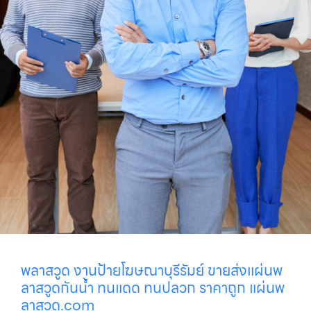
พลาสวูด งานป้ายโฆษณาบุรีรัมย์ ขายส่งแผ่นพ
ลาสวูดกันน้ำ ทนแดด ทนปลวก ราคาถูก แผ่นพ
ลาสวูด.com