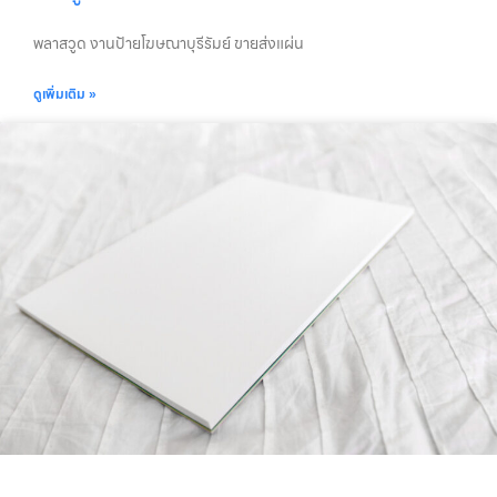
พลาสวูด งานป้ายโฆษณาบุรีรัมย์ ขายส่งแผ่น
ดูเพิ่มเติม »