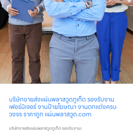
บริษัทขายส่งแผ่นพลาสวูดภูเก็ต รองรับงาน
เฟอร์นิเจอร์ งานป้ายโฆษณา งานตกแต่งครบ
วงจร ราคาถูก แผ่นพลาสวูด.com
บริษัทขายส่งแผ่นพลาสวูดภูเก็ต รองรับงานเ