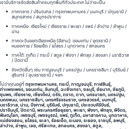
เรามีบริการจัดส่งสินค้าครบทุกพื้นที่ทั่วประเทศ ไม่ว่าจะเป็น:
ภาคกลาง / ปริมณฑล / กรุงเทพมหานคร / นนทบุรี / ปทุมธานี /
สมุทรสาคร / สมุทรปราการ
ภาคเหนือ: เชียงใหม่ / เชียงราย / พะเยา / แพร่ / ลำปาง / ลำพูน /
น่าน
ภาคตะวันออกเฉียงเหนือ (อีสาน): ขอนแก่น / อุดรธานี /
หนองคาย / ร้อยเอ็ด / ยโสธร / มุกดาหาร / สกลนคร
ภาคใต้: ภูเก็ต / กระบี่ / สตูล / พังงา / พัทลุง / สงขลา / นราธิวาส
/ ปัตตานี
จังหวัดอื่นๆ เช่น กาญจนบุรี / นครปฐม / นครราชสีมา / บุรีรัมย์ /
สุรินทร์ / อุบลราชธานี / ฯลฯ
ไม่ว่าคุณอยู่ที่
กรุงเทพมหานคร, กระบี่, กาญจนบุรี, กาฬสินธุ์,
กำแพงเพชร, ขอนแก่น, จันทบุรี, ฉะเชิงเทรา, ชลบุรี, ชัยนาท, ชัยภูมิ,
ชุมพร, เชียงราย, เชียงใหม่, ตรัง, ตราด, ตาก, นครนายก, นครปฐม,
นครพนม, นครราชสีมา, นครศรีธรรมราช, นครสวรรค์, นนทบุรี,
นราธิวาส, น่าน, บึงกาฬ, บุรีรัมย์, ปทุมธานี, ประจวบคีรีขันธ์,
ปราจีนบุรี, ปัตตานี, พระนครศรีอยุธยา, พะเยา, พังงา, พัทลุง, พิจิตร,
พิษณุโลก, เพชรบุรี, เพชรบูรณ์, แพร่, ภูเก็ต, มหาสารคาม, มุกดาหาร,
แม่ฮ่องสอน, ยโสธร, ยะลา, ร้อยเอ็ด, ระนอง, ระยอง, ราชบุรี, ลพบุรี,
ลำปาง, ลำพูน, เลย, ศรีสะเกษ, สกลนคร, สงขลา, สตูล,