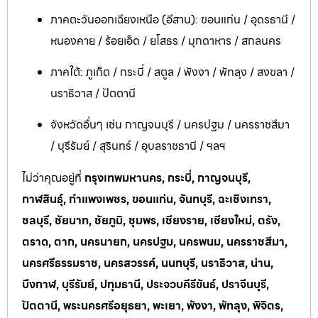
ภาคตะวันออกเฉียงเหนือ (อีสาน): ขอนแก่น / อุดรธานี /
หนองคาย / ร้อยเอ็ด / ยโสธร / มุกดาหาร / สกลนคร
ภาคใต้: ภูเก็ต / กระบี่ / สตูล / พังงา / พัทลุง / สงขลา /
นราธิวาส / ปัตตานี
จังหวัดอื่นๆ เช่น กาญจนบุรี / นครปฐม / นครราชสีมา
/ บุรีรัมย์ / สุรินทร์ / อุบลราชธานี / ฯลฯ
ไม่ว่าคุณอยู่ที่
กรุงเทพมหานคร, กระบี่, กาญจนบุรี,
กาฬสินธุ์, กำแพงเพชร, ขอนแก่น, จันทบุรี, ฉะเชิงเทรา,
ชลบุรี, ชัยนาท, ชัยภูมิ, ชุมพร, เชียงราย, เชียงใหม่, ตรัง,
ตราด, ตาก, นครนายก, นครปฐม, นครพนม, นครราชสีมา,
นครศรีธรรมราช, นครสวรรค์, นนทบุรี, นราธิวาส, น่าน,
บึงกาฬ, บุรีรัมย์, ปทุมธานี, ประจวบคีรีขันธ์, ปราจีนบุรี,
ปัตตานี, พระนครศรีอยุธยา, พะเยา, พังงา, พัทลุง, พิจิตร,