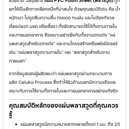
สวยงาม วัสดุอย่าง
แผ่น PVC Foam Sheet (พลาสวูด)
ถูก
ยกให้เป็นอีกทางเลือกหนึ่งที่น่าสนใจ ด้วยคุณสมบัติเด่น คือ น้ำ
หนักเบา ไม่ดูดซึมความชื้น ทนแดด ทนฝน และไม่ต้องกังวล
เรื่องปลวก มอด หรือเชื้อรา ทั้งยังสามารถใช้ได้ทั้งงานภายใน
และภายนอกอาคาร จึงเหมาะอย่างยิ่งกับทั้งงานตกแต่ง “แผ่
นพลาสวูดสำหรับตกแต่ง” และงานโครงสร้างหรือเฟอร์นิเจอร์
เช่น “แผ่นพลาสวูดงานภายใน” และ “พลาสวูดสำหรับงาน
ภายนอก”
จากข้อมูลของผู้ผลิตพบว่า แผ่นพลาสวูดผ่านกระบวนการ
ผลิต Celuka Process ซึ่งทำให้ผิวด้านนอกมีความแข็งและ
เหมาะกับการใช้งานทั้งภายในและภายนอกอาคารอย่างแท้จริง
คุณสมบัติหลักของแผ่นพลาสวูดที่คุณควร
รู้
แผ่นพลาสวูดมีความหนาหลากหลายตั้งแต่ 1 มม. ถึง 25