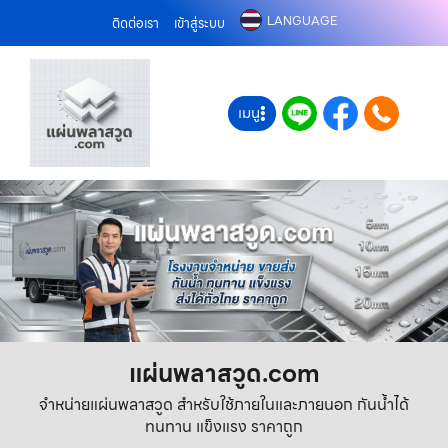
LANGUAGE
ติดต่อเรา
เข้าสู่ระบบ
เมนู
แผ่นพลาสวูด.com
จำหน่ายแผ่นพลาสวูด สำหรับใช้ภายในและภายนอก กันน้ำได้
ทนทาน แข็งแรง ราคาถูก