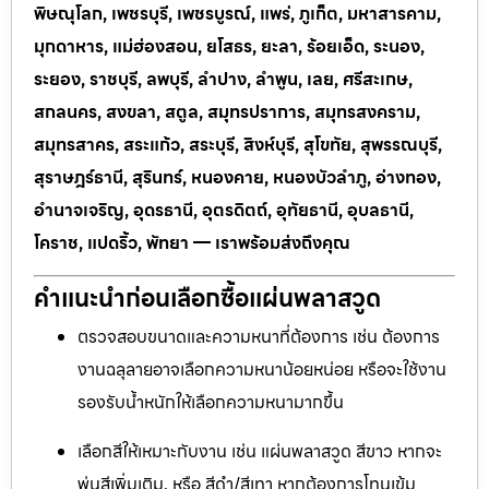
พิษณุโลก, เพชรบุรี, เพชรบูรณ์, แพร่, ภูเก็ต, มหาสารคาม,
มุกดาหาร, แม่ฮ่องสอน, ยโสธร, ยะลา, ร้อยเอ็ด, ระนอง,
ระยอง, ราชบุรี, ลพบุรี, ลำปาง, ลำพูน, เลย, ศรีสะเกษ,
สกลนคร, สงขลา, สตูล, สมุทรปราการ, สมุทรสงคราม,
สมุทรสาคร, สระแก้ว, สระบุรี, สิงห์บุรี, สุโขทัย, สุพรรณบุรี,
สุราษฎร์ธานี, สุรินทร์, หนองคาย, หนองบัวลำภู, อ่างทอง,
อำนาจเจริญ, อุดรธานี, อุตรดิตถ์, อุทัยธานี, อุบลธานี,
โคราช, แปดริ้ว, พัทยา — เราพร้อมส่งถึงคุณ
คำแนะนำก่อนเลือกซื้อแผ่นพลาสวูด
ตรวจสอบขนาดและความหนาที่ต้องการ เช่น ต้องการ
งานฉลุลายอาจเลือกความหนาน้อยหน่อย หรือจะใช้งาน
รองรับน้ำหนักให้เลือกความหนามากขึ้น
เลือกสีให้เหมาะกับงาน เช่น แผ่นพลาสวูด สีขาว หากจะ
พ่นสีเพิ่มเติม, หรือ สีดำ/สีเทา หากต้องการโทนเข้ม