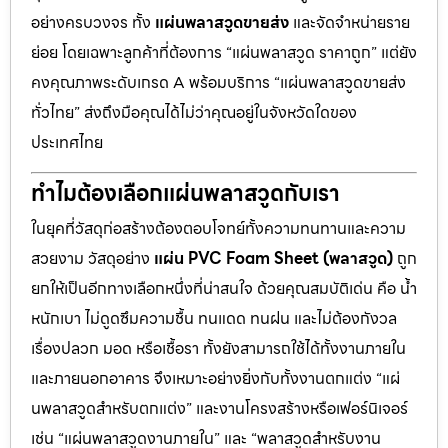
อย่างครบวงจร ทั้ง
แผ่นพลาสวูดขายส่ง
และจัดจำหน่ายราย
ย่อย โดยเฉพาะลูกค้าที่ต้องการ “แผ่นพลาสวูด ราคาถูก” แต่ยัง
คงคุณภาพระดับเกรด A พร้อมบริการ “แผ่นพลาสวูดขายส่ง
ทั่วไทย” ส่งถึงมือคุณได้ไม่ว่าคุณอยู่ในจังหวัดใดของ
ประเทศไทย
ทำไมต้องเลือกแผ่นพลาสวูดกับเรา
ในยุคที่วัสดุก่อสร้างต้องตอบโจทย์ทั้งความทนทานและความ
สวยงาม วัสดุอย่าง
แผ่น PVC Foam Sheet (พลาสวูด)
ถูก
ยกให้เป็นอีกทางเลือกหนึ่งที่น่าสนใจ ด้วยคุณสมบัติเด่น คือ น้ำ
หนักเบา ไม่ดูดซึมความชื้น ทนแดด ทนฝน และไม่ต้องกังวล
เรื่องปลวก มอด หรือเชื้อรา ทั้งยังสามารถใช้ได้ทั้งงานภายใน
และภายนอกอาคาร จึงเหมาะอย่างยิ่งกับทั้งงานตกแต่ง “แผ่
นพลาสวูดสำหรับตกแต่ง” และงานโครงสร้างหรือเฟอร์นิเจอร์
เช่น “แผ่นพลาสวูดงานภายใน” และ “พลาสวูดสำหรับงาน