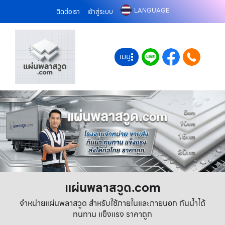
LANGUAGE
ติดต่อเรา
เข้าสู่ระบบ
เมนู
แผ่นพลาสวูด.com
จำหน่ายแผ่นพลาสวูด สำหรับใช้ภายในและภายนอก กันน้ำได้
ทนทาน แข็งแรง ราคาถูก