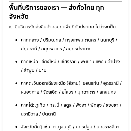
พื้นที่บริการของเรา — ส่งทั่วไทย ทุก
จังหวัด
เรามีบริการจัดส่งสินค้าครบทุกพื้นที่ทั่วประเทศ ไม่ว่าจะเป็น:
ภาคกลาง / ปริมณฑล / กรุงเทพมหานคร / นนทบุรี /
ปทุมธานี / สมุทรสาคร / สมุทรปราการ
ภาคเหนือ: เชียงใหม่ / เชียงราย / พะเยา / แพร่ / ลำปาง
/ ลำพูน / น่าน
ภาคตะวันออกเฉียงเหนือ (อีสาน): ขอนแก่น / อุดรธานี /
หนองคาย / ร้อยเอ็ด / ยโสธร / มุกดาหาร / สกลนคร
ภาคใต้: ภูเก็ต / กระบี่ / สตูล / พังงา / พัทลุง / สงขลา /
นราธิวาส / ปัตตานี
จังหวัดอื่นๆ เช่น กาญจนบุรี / นครปฐม / นครราชสีมา