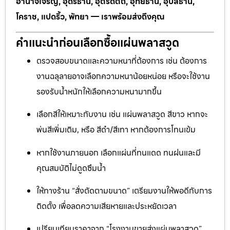
อำนาจเจริญ, อุดรธานี, อุตรดิตถ์, อุทัยธานี, อุบลธานี,
โคราช, แปดริ้ว, พัทยา — เราพร้อมส่งถึงคุณ
คำแนะนำก่อนเลือกซื้อแผ่นพลาสวูด
ตรวจสอบขนาดและความหนาที่ต้องการ เช่น ต้องการ
งานฉลุลายอาจเลือกความหนาน้อยหน่อย หรือจะใช้งาน
รองรับน้ำหนักให้เลือกความหนามากขึ้น
เลือกสีให้เหมาะกับงาน เช่น แผ่นพลาสวูด สีขาว หากจะ
พ่นสีเพิ่มเติม, หรือ สีดำ/สีเทา หากต้องการโทนเข้ม
หากใช้งานภายนอก เลือกแผ่นที่ทนแดด ทนฝนและมี
คุณสมบัติไม่ดูดซึมน้ำ
ให้ทางร้าน “สั่งตัดตามขนาด” เตรียมงานให้พอดีกับการ
ติดตั้ง เพื่อลดความเสียหายและประหยัดเวลา
เปรียบเทียบราคาจาก “โรงงานขายส่งแผ่นพลาสวูด”