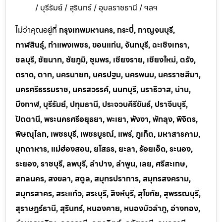
/ บุรีรัมย์ / สุรินทร์ / อุบลราชธานี / ฯลฯ
ไม่ว่าคุณอยู่ที่
กรุงเทพมหานคร, กระบี่, กาญจนบุรี,
กาฬสินธุ์, กำแพงเพชร, ขอนแก่น, จันทบุรี, ฉะเชิงเทรา,
ชลบุรี, ชัยนาท, ชัยภูมิ, ชุมพร, เชียงราย, เชียงใหม่, ตรัง,
ตราด, ตาก, นครนายก, นครปฐม, นครพนม, นครราชสีมา,
นครศรีธรรมราช, นครสวรรค์, นนทบุรี, นราธิวาส, น่าน,
บึงกาฬ, บุรีรัมย์, ปทุมธานี, ประจวบคีรีขันธ์, ปราจีนบุรี,
ปัตตานี, พระนครศรีอยุธยา, พะเยา, พังงา, พัทลุง, พิจิตร,
พิษณุโลก, เพชรบุรี, เพชรบูรณ์, แพร่, ภูเก็ต, มหาสารคาม,
มุกดาหาร, แม่ฮ่องสอน, ยโสธร, ยะลา, ร้อยเอ็ด, ระนอง,
ระยอง, ราชบุรี, ลพบุรี, ลำปาง, ลำพูน, เลย, ศรีสะเกษ,
สกลนคร, สงขลา, สตูล, สมุทรปราการ, สมุทรสงคราม,
สมุทรสาคร, สระแก้ว, สระบุรี, สิงห์บุรี, สุโขทัย, สุพรรณบุรี,
สุราษฎร์ธานี, สุรินทร์, หนองคาย, หนองบัวลำภู, อ่างทอง,