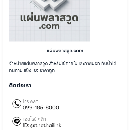
แผ่นพลาสวูด.com
จำหน่ายแผ่นพลาสวูด สำหรับใช้ภายในและภายนอก กันน้ำได้
ทนทาน แข็งแรง ราคาถูก
ติดต่อเรา
โทร คลิก
099-185-8000
แอดไลน์ คลิก
ID: @thethailink