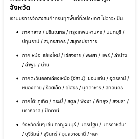
จังหวัด
เรามีบริการจัดส่งสินค้าครบทุกพื้นที่ทั่วประเทศ ไม่ว่าจะเป็น:
ภาคกลาง / ปริมณฑล / กรุงเทพมหานคร / นนทบุรี /
ปทุมธานี / สมุทรสาคร / สมุทรปราการ
ภาคเหนือ: เชียงใหม่ / เชียงราย / พะเยา / แพร่ / ลำปาง
/ ลำพูน / น่าน
ภาคตะวันออกเฉียงเหนือ (อีสาน): ขอนแก่น / อุดรธานี /
หนองคาย / ร้อยเอ็ด / ยโสธร / มุกดาหาร / สกลนคร
ภาคใต้: ภูเก็ต / กระบี่ / สตูล / พังงา / พัทลุง / สงขลา /
นราธิวาส / ปัตตานี
จังหวัดอื่นๆ เช่น กาญจนบุรี / นครปฐม / นครราชสีมา
/ บุรีรัมย์ / สุรินทร์ / อุบลราชธานี / ฯลฯ