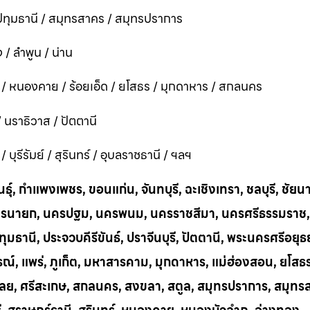
ทุมธานี / สมุทรสาคร / สมุทรปราการ
 / ลำพูน / น่าน
ี / หนองคาย / ร้อยเอ็ด / ยโสธร / มุกดาหาร / สกลนคร
 / นราธิวาส / ปัตตานี
ุรีรัมย์ / สุรินทร์ / อุบลราชธานี / ฯลฯ
ุ์, กำแพงเพชร, ขอนแก่น, จันทบุรี, ฉะเชิงเทรา, ชลบุรี, ชัยน
าก, นครนายก, นครปฐม, นครพนม, นครราชสีมา, นครศรีธรรมราช,
ทุมธานี, ประจวบคีรีขันธ์, ปราจีนบุรี, ปัตตานี, พระนครศรีอยุธ
บูรณ์, แพร่, ภูเก็ต, มหาสารคาม, มุกดาหาร, แม่ฮ่องสอน, ยโสธ
น, เลย, ศรีสะเกษ, สกลนคร, สงขลา, สตูล, สมุทรปราการ, สมุท