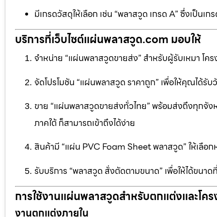
มีเกรดวัสดุให้เลือก เช่น “พลาสวูด เกรด A” ซึ่งเ
บริการที่เว็บไซต์แผ่นพลาสวูด.com มอบให้
จำหน่าย “แผ่นพลาสวูดขายส่ง” สำหรับผู้รับเหมา โครง
จัดโปรโมชัน “แผ่นพลาสวูด ราคาถูก” เพื่อให้คุณได้รับว
ขาย “แผ่นพลาสวูดขายส่งทั่วไทย” พร้อมส่งถึงทุกจัง
ภาคใต้ ก็สามารถเข้าถึงได้ง่าย
สินค้ามี “แผ่น PVC Foam Sheet พลาสวูด” ให้เล
รับบริการ “พลาสวูด สั่งตัดตามขนาด” เพื่อให้ได้ขนาด
การใช้งานแผ่นพลาสวูดสำหรับตกแต่งและโคร
งานตกแต่งภายใน