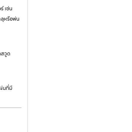
์ เช่น
ฉลุหรือพ่น
าสวูด
นที่มี