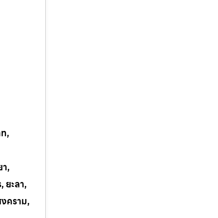
าท,
ยา,
ร, ยะลา,
รสงคราม,