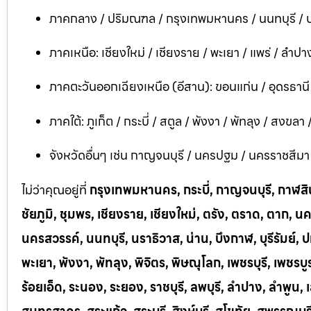
ภาคกลาง / ปริมณฑล / กรุงเทพมหานคร / นนทบุรี / ป
ภาคเหนือ: เชียงใหม่ / เชียงราย / พะเยา / แพร่ / ลำปาง
ภาคตะวันออกเฉียงเหนือ (อีสาน): ขอนแก่น / อุดรธาน
ภาคใต้: ภูเก็ต / กระบี่ / สตูล / พังงา / พัทลุง / สงขลา
จังหวัดอื่นๆ เช่น กาญจนบุรี / นครปฐม / นครราชสีมา / บ
ไม่ว่าคุณอยู่ที่
กรุงเทพมหานคร, กระบี่, กาญจนบุรี, กาฬสินธ
ชัยภูมิ, ชุมพร, เชียงราย, เชียงใหม่, ตรัง, ตราด, ต
นครสวรรค์, นนทบุรี, นราธิวาส, น่าน, บึงกาฬ, บุรีรัมย์, ป
พะเยา, พังงา, พัทลุง, พิจิตร, พิษณุโลก, เพชรบุรี, เพชร
ร้อยเอ็ด, ระนอง, ระยอง, ราชบุรี, ลพบุรี, ลำปาง, ลำพู