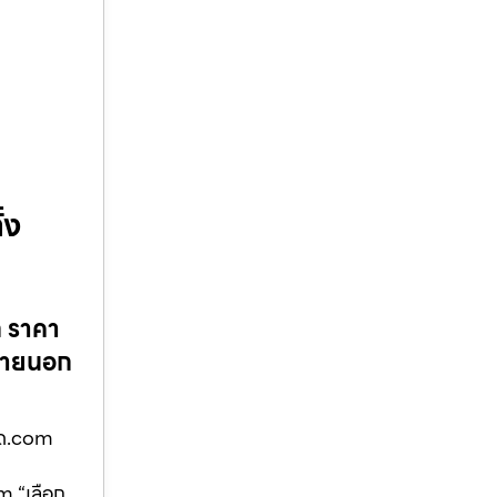
้ง
ก ราคา
–ภายนอก
ูด.com
m “เลือก