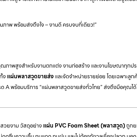
ภาพ พร้อมส่งถึงใจ – งานดี ครบจบที่เดียว!”
คุณภาพสูงสำหรับงานตกแต่ง งานก่อสร้าง และงานโฆษณาทุกประ
ทั้ง
แผ่นพลาสวูดขายส่ง
และจัดจำหน่ายรายย่อย โดยเฉพาะลูกค้า
 A พร้อมบริการ “แผ่นพลาสวูดขายส่งทั่วไทย” ส่งถึงมือคุณได้ไ
มสวยงาม วัสดุอย่าง
แผ่น PVC Foam Sheet (พลาสวูด)
ถูกยก
 ไม่ดูดซึมความชื้น ทนแดด ทนฝน และไม่ต้องกังวลเรื่องปลวก มอด ห