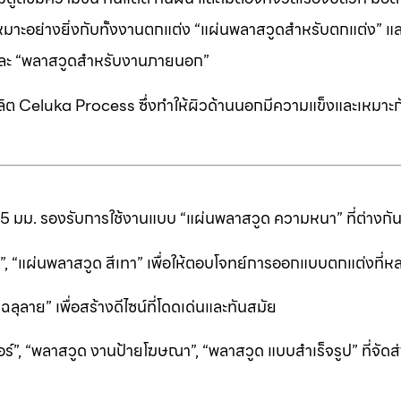
หมาะอย่างยิ่งกับทั้งงานตกแต่ง “แผ่นพลาสวูดสำหรับตกแต่ง” แ
” และ “พลาสวูดสำหรับงานภายนอก”
ต Celuka Process ซึ่งทำให้ผิวด้านนอกมีความแข็งและเหมาะก
25 มม. รองรับการใช้งานแบบ “แผ่นพลาสวูด ความหนา” ที่ต่างก
ีดำ”, “แผ่นพลาสวูด สีเทา” เพื่อให้ตอบโจทย์การออกแบบตกแต่งที
ลาย” เพื่อสร้างดีไซน์ที่โดดเด่นและทันสมัย
ร์”, “พลาสวูด งานป้ายโฆษณา”, “พลาสวูด แบบสำเร็จรูป” ที่จัดส่