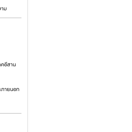
งาม
าคอีสาน
ละภายนอก