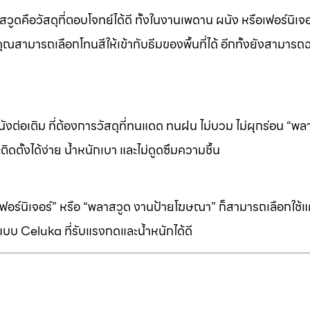
ดคือวัสดุที่ตอบโจทย์ได้ดี ทั้งในงานเพดาน ผนัง หรือเฟอร์นิเจอร
ุณสามารถเลือกโทนสีให้เข้ากับธีมของพื้นที่ได้ อีกทั้งยังสามารถ
ต่อเติม ที่ต้องการวัสดุที่ทนแดด ทนฝน ไม่บวม ไม่ผุกร่อน “พล
ิดตั้งได้ง่าย น้ำหนักเบา และไม่ดูดซึมความชื้น
ร์นิเจอร์” หรือ “พลาสวูด งานป้ายโฆษณา” ก็สามารถเลือกใช้แผ่
บบ Celuka ที่รับแรงกดและน้ำหนักได้ดี