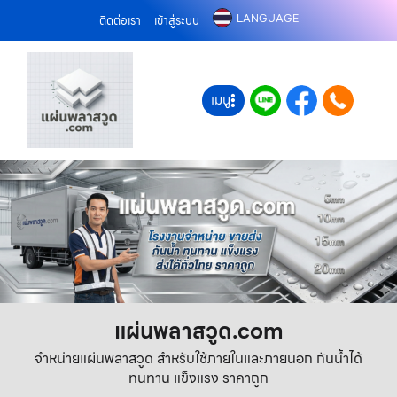
LANGUAGE
ติดต่อเรา
เข้าสู่ระบบ
เมนู
แผ่นพลาสวูด.com
จำหน่ายแผ่นพลาสวูด สำหรับใช้ภายในและภายนอก กันน้ำได้
ทนทาน แข็งแรง ราคาถูก