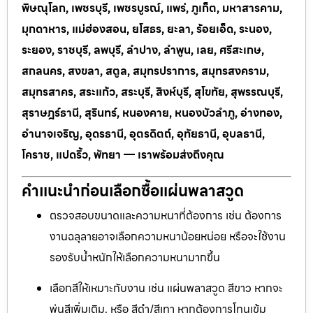
พิษณุโลก, เพชรบุรี, เพชรบูรณ์, แพร่, ภูเก็ต, มหาสารคาม,
มุกดาหาร, แม่ฮ่องสอน, ยโสธร, ยะลา, ร้อยเอ็ด, ระนอง,
ระยอง, ราชบุรี, ลพบุรี, ลำปาง, ลำพูน, เลย, ศรีสะเกษ,
สกลนคร, สงขลา, สตูล, สมุทรปราการ, สมุทรสงคราม,
สมุทรสาคร, สระแก้ว, สระบุรี, สิงห์บุรี, สุโขทัย, สุพรรณบุรี,
สุราษฎร์ธานี, สุรินทร์, หนองคาย, หนองบัวลำภู, อ่างทอง,
อำนาจเจริญ, อุดรธานี, อุตรดิตถ์, อุทัยธานี, อุบลธานี,
โคราช, แปดริ้ว, พัทยา — เราพร้อมส่งถึงคุณ
คำแนะนำก่อนเลือกซื้อแผ่นพลาสวูด
ตรวจสอบขนาดและความหนาที่ต้องการ เช่น ต้องการ
งานฉลุลายอาจเลือกความหนาน้อยหน่อย หรือจะใช้งาน
รองรับน้ำหนักให้เลือกความหนามากขึ้น
เลือกสีให้เหมาะกับงาน เช่น แผ่นพลาสวูด สีขาว หากจะ
พ่นสีเพิ่มเติม, หรือ สีดำ/สีเทา หากต้องการโทนเข้ม