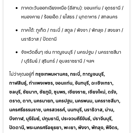
ภาคตะวันออกเฉียงเหนือ (อีสาน): ขอนแก่น / อุดรธานี /
หนองคาย / ร้อยเอ็ด / ยโสธร / มุกดาหาร / สกลนคร
ภาคใต้: ภูเก็ต / กระบี่ / สตูล / พังงา / พัทลุง / สงขลา /
นราธิวาส / ปัตตานี
จังหวัดอื่นๆ เช่น กาญจนบุรี / นครปฐม / นครราชสีมา
/ บุรีรัมย์ / สุรินทร์ / อุบลราชธานี / ฯลฯ
ไม่ว่าคุณอยู่ที่
กรุงเทพมหานคร, กระบี่, กาญจนบุรี,
กาฬสินธุ์, กำแพงเพชร, ขอนแก่น, จันทบุรี, ฉะเชิงเทรา,
ชลบุรี, ชัยนาท, ชัยภูมิ, ชุมพร, เชียงราย, เชียงใหม่, ตรัง,
ตราด, ตาก, นครนายก, นครปฐม, นครพนม, นครราชสีมา,
นครศรีธรรมราช, นครสวรรค์, นนทบุรี, นราธิวาส, น่าน,
บึงกาฬ, บุรีรัมย์, ปทุมธานี, ประจวบคีรีขันธ์, ปราจีนบุรี,
ปัตตานี, พระนครศรีอยุธยา, พะเยา, พังงา, พัทลุง, พิจิตร,