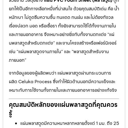
สวยงาม วัสดุอย่าง
แผ่น PVC Foam Sheet (พลาสวูด)
ถูก
ยกให้เป็นอีกทางเลือกหนึ่งที่น่าสนใจ ด้วยคุณสมบัติเด่น คือ น้ำ
หนักเบา ไม่ดูดซึมความชื้น ทนแดด ทนฝน และไม่ต้องกังวล
เรื่องปลวก มอด หรือเชื้อรา ทั้งยังสามารถใช้ได้ทั้งงานภายใน
และภายนอกอาคาร จึงเหมาะอย่างยิ่งกับทั้งงานตกแต่ง “แผ่
นพลาสวูดสำหรับตกแต่ง” และงานโครงสร้างหรือเฟอร์นิเจอร์
เช่น “แผ่นพลาสวูดงานภายใน” และ “พลาสวูดสำหรับงาน
ภายนอก”
จากข้อมูลของผู้ผลิตพบว่า แผ่นพลาสวูดผ่านกระบวนการ
ผลิต Celuka Process ซึ่งทำให้ผิวด้านนอกมีความแข็งและ
เหมาะกับการใช้งานทั้งภายในและภายนอกอาคารอย่างแท้จริง
คุณสมบัติหลักของแผ่นพลาสวูดที่คุณควร
รู้
แผ่นพลาสวูดมีความหนาหลากหลายตั้งแต่ 1 มม. ถึง 25