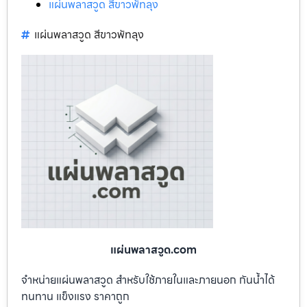
แผ่นพลาสวูด สีขาวพัทลุง
แผ่นพลาสวูด สีขาวพัทลุง
แผ่นพลาสวูด.com
จำหน่ายแผ่นพลาสวูด สำหรับใช้ภายในและภายนอก กันน้ำได้
ทนทาน แข็งแรง ราคาถูก