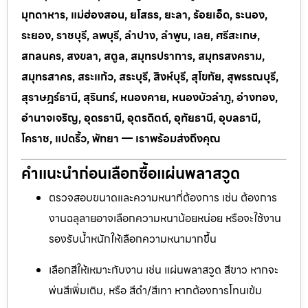
มุกดาหาร, แม่ฮ่องสอน, ยโสธร, ยะลา, ร้อยเอ็ด, ระนอง,
ระยอง, ราชบุรี, ลพบุรี, ลำปาง, ลำพูน, เลย, ศรีสะเกษ,
สกลนคร, สงขลา, สตูล, สมุทรปราการ, สมุทรสงคราม,
สมุทรสาคร, สระแก้ว, สระบุรี, สิงห์บุรี, สุโขทัย, สุพรรณบุรี,
สุราษฎร์ธานี, สุรินทร์, หนองคาย, หนองบัวลำภู, อ่างทอง,
อำนาจเจริญ, อุดรธานี, อุตรดิตถ์, อุทัยธานี, อุบลธานี,
โคราช, แปดริ้ว, พัทยา — เราพร้อมส่งถึงคุณ
คำแนะนำก่อนเลือกซื้อแผ่นพลาสวูด
ตรวจสอบขนาดและความหนาที่ต้องการ เช่น ต้องการ
งานฉลุลายอาจเลือกความหนาน้อยหน่อย หรือจะใช้งาน
รองรับน้ำหนักให้เลือกความหนามากขึ้น
เลือกสีให้เหมาะกับงาน เช่น แผ่นพลาสวูด สีขาว หากจะ
พ่นสีเพิ่มเติม, หรือ สีดำ/สีเทา หากต้องการโทนเข้ม