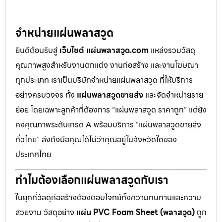
จำหน่ายแผ่นพลาสวูด
ยินดีต้อนรับสู่
เว็บไซต์ แผ่นพลาสวูด.com
แหล่งรวมวัสดุ
คุณภาพสูงสำหรับงานตกแต่ง งานก่อสร้าง และงานโฆษณา
ทุกประเภท เราเป็นบริษัทจำหน่ายแผ่นพลาสวูด ที่ให้บริการ
อย่างครบวงจร ทั้ง
แผ่นพลาสวูดขายส่ง
และจัดจำหน่ายราย
ย่อย โดยเฉพาะลูกค้าที่ต้องการ “แผ่นพลาสวูด ราคาถูก” แต่ยัง
คงคุณภาพระดับเกรด A พร้อมบริการ “แผ่นพลาสวูดขายส่ง
ทั่วไทย” ส่งถึงมือคุณได้ไม่ว่าคุณอยู่ในจังหวัดใดของ
ประเทศไทย
ทำไมต้องเลือกแผ่นพลาสวูดกับเรา
ในยุคที่วัสดุก่อสร้างต้องตอบโจทย์ทั้งความทนทานและความ
สวยงาม วัสดุอย่าง
แผ่น PVC Foam Sheet (พลาสวูด)
ถูก