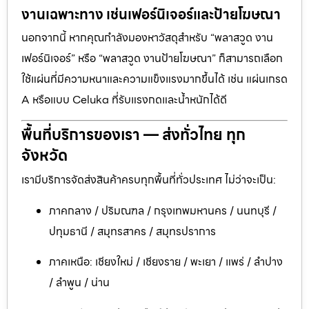
งานเฉพาะทาง เช่นเฟอร์นิเจอร์และป้ายโฆษณา
นอกจากนี้ หากคุณกำลังมองหาวัสดุสำหรับ “พลาสวูด งาน
เฟอร์นิเจอร์” หรือ “พลาสวูด งานป้ายโฆษณา” ก็สามารถเลือก
ใช้แผ่นที่มีความหนาและความแข็งแรงมากขึ้นได้ เช่น แผ่นเกรด
A หรือแบบ Celuka ที่รับแรงกดและน้ำหนักได้ดี
พื้นที่บริการของเรา — ส่งทั่วไทย ทุก
จังหวัด
เรามีบริการจัดส่งสินค้าครบทุกพื้นที่ทั่วประเทศ ไม่ว่าจะเป็น:
ภาคกลาง / ปริมณฑล / กรุงเทพมหานคร / นนทบุรี /
ปทุมธานี / สมุทรสาคร / สมุทรปราการ
ภาคเหนือ: เชียงใหม่ / เชียงราย / พะเยา / แพร่ / ลำปาง
/ ลำพูน / น่าน