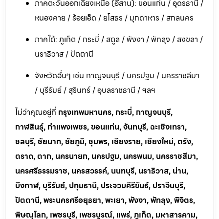
ภาคตะวันออกเฉียงเหนือ (อีสาน): ขอนแก่น / อุดรธานี /
หนองคาย / ร้อยเอ็ด / ยโสธร / มุกดาหาร / สกลนคร
ภาคใต้: ภูเก็ต / กระบี่ / สตูล / พังงา / พัทลุง / สงขลา /
นราธิวาส / ปัตตานี
จังหวัดอื่นๆ เช่น กาญจนบุรี / นครปฐม / นครราชสีมา
/ บุรีรัมย์ / สุรินทร์ / อุบลราชธานี / ฯลฯ
ไม่ว่าคุณอยู่ที่
กรุงเทพมหานคร, กระบี่, กาญจนบุรี,
กาฬสินธุ์, กำแพงเพชร, ขอนแก่น, จันทบุรี, ฉะเชิงเทรา,
ชลบุรี, ชัยนาท, ชัยภูมิ, ชุมพร, เชียงราย, เชียงใหม่, ตรัง,
ตราด, ตาก, นครนายก, นครปฐม, นครพนม, นครราชสีมา,
นครศรีธรรมราช, นครสวรรค์, นนทบุรี, นราธิวาส, น่าน,
บึงกาฬ, บุรีรัมย์, ปทุมธานี, ประจวบคีรีขันธ์, ปราจีนบุรี,
ปัตตานี, พระนครศรีอยุธยา, พะเยา, พังงา, พัทลุง, พิจิตร,
พิษณุโลก, เพชรบุรี, เพชรบูรณ์, แพร่, ภูเก็ต, มหาสารคาม,