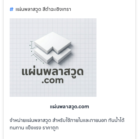
แผ่นพลาสวูด สีดำฉะเชิงเทรา
แผ่นพลาสวูด.com
จำหน่ายแผ่นพลาสวูด สำหรับใช้ภายในและภายนอก กันน้ำได้
ทนทาน แข็งแรง ราคาถูก