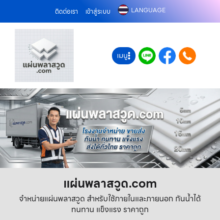
LANGUAGE
ติดต่อเรา
เข้าสู่ระบบ
เมนู
แผ่นพลาสวูด.com
จำหน่ายแผ่นพลาสวูด สำหรับใช้ภายในและภายนอก กันน้ำได้
ทนทาน แข็งแรง ราคาถูก