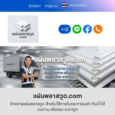
LANGUAGE
ติดต่อเรา
เข้าสู่ระบบ
เมนู
แผ่นพลาสวูด.com
จำหน่ายแผ่นพลาสวูด สำหรับใช้ภายในและภายนอก กันน้ำได้
ทนทาน แข็งแรง ราคาถูก