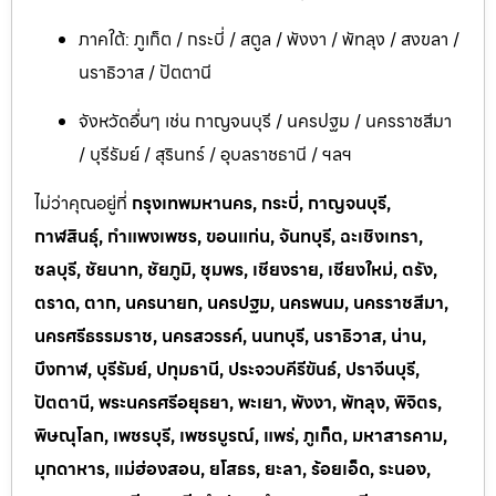
ภาคใต้: ภูเก็ต / กระบี่ / สตูล / พังงา / พัทลุง / สงขลา /
นราธิวาส / ปัตตานี
จังหวัดอื่นๆ เช่น กาญจนบุรี / นครปฐม / นครราชสีมา
/ บุรีรัมย์ / สุรินทร์ / อุบลราชธานี / ฯลฯ
ไม่ว่าคุณอยู่ที่
กรุงเทพมหานคร, กระบี่, กาญจนบุรี,
กาฬสินธุ์, กำแพงเพชร, ขอนแก่น, จันทบุรี, ฉะเชิงเทรา,
ชลบุรี, ชัยนาท, ชัยภูมิ, ชุมพร, เชียงราย, เชียงใหม่, ตรัง,
ตราด, ตาก, นครนายก, นครปฐม, นครพนม, นครราชสีมา,
นครศรีธรรมราช, นครสวรรค์, นนทบุรี, นราธิวาส, น่าน,
บึงกาฬ, บุรีรัมย์, ปทุมธานี, ประจวบคีรีขันธ์, ปราจีนบุรี,
ปัตตานี, พระนครศรีอยุธยา, พะเยา, พังงา, พัทลุง, พิจิตร,
พิษณุโลก, เพชรบุรี, เพชรบูรณ์, แพร่, ภูเก็ต, มหาสารคาม,
มุกดาหาร, แม่ฮ่องสอน, ยโสธร, ยะลา, ร้อยเอ็ด, ระนอง,