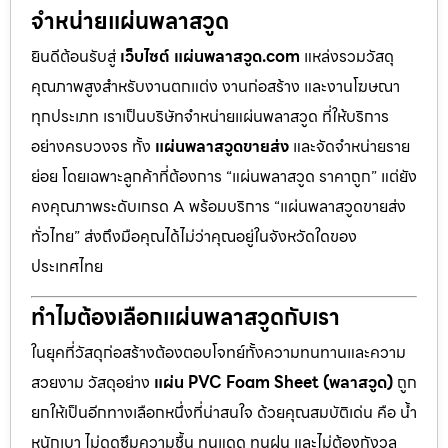
จำหน่ายแผ่นพลาสวูด
ยินดีต้อนรับสู่
เว็บไซต์ แผ่นพลาสวูด.com
แหล่งรวมวัสดุ
คุณภาพสูงสำหรับงานตกแต่ง งานก่อสร้าง และงานโฆษณา
ทุกประเภท เราเป็นบริษัทจำหน่ายแผ่นพลาสวูด ที่ให้บริการ
อย่างครบวงจร ทั้ง
แผ่นพลาสวูดขายส่ง
และจัดจำหน่ายราย
ย่อย โดยเฉพาะลูกค้าที่ต้องการ “แผ่นพลาสวูด ราคาถูก” แต่ยัง
คงคุณภาพระดับเกรด A พร้อมบริการ “แผ่นพลาสวูดขายส่ง
ทั่วไทย” ส่งถึงมือคุณได้ไม่ว่าคุณอยู่ในจังหวัดใดของ
ประเทศไทย
ทำไมต้องเลือกแผ่นพลาสวูดกับเรา
ในยุคที่วัสดุก่อสร้างต้องตอบโจทย์ทั้งความทนทานและความ
สวยงาม วัสดุอย่าง
แผ่น PVC Foam Sheet (พลาสวูด)
ถูก
ยกให้เป็นอีกทางเลือกหนึ่งที่น่าสนใจ ด้วยคุณสมบัติเด่น คือ น้ำ
หนักเบา ไม่ดูดซึมความชื้น ทนแดด ทนฝน และไม่ต้องกังวล