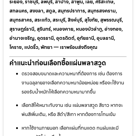
ระยอง, ราชบุรี, ลพบุรี, ลำปาง, ลำพูน, เลย, ศรีสะเกษ,
สกลนคร, สงขลา, สตูล, สมุทรปราการ, สมุทรสงคราม,
สมุทรสาคร, สระแก้ว, สระบุรี, สิงห์บุรี, สุโขทัย, สุพรรณบุรี,
สุราษฎร์ธานี, สุรินทร์, หนองคาย, หนองบัวลำภู, อ่างทอง,
อำนาจเจริญ, อุดรธานี, อุตรดิตถ์, อุทัยธานี, อุบลธานี,
โคราช, แปดริ้ว, พัทยา — เราพร้อมส่งถึงคุณ
คำแนะนำก่อนเลือกซื้อแผ่นพลาสวูด
ตรวจสอบขนาดและความหนาที่ต้องการ เช่น ต้องการ
งานฉลุลายอาจเลือกความหนาน้อยหน่อย หรือจะใช้งาน
รองรับน้ำหนักให้เลือกความหนามากขึ้น
เลือกสีให้เหมาะกับงาน เช่น แผ่นพลาสวูด สีขาว หากจะ
พ่นสีเพิ่มเติม, หรือ สีดำ/สีเทา หากต้องการโทนเข้ม
หากใช้งานภายนอก เลือกแผ่นที่ทนแดด ทนฝนและมี