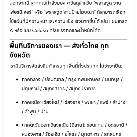
นอกจากนี้ หากคุณกำลังมองหาวัสดุสำหรับ “พลาสวูด งาน
เฟอร์นิเจอร์” หรือ “พลาสวูด งานป้ายโฆษณา” ก็สามารถเลือก
ใช้แผ่นที่มีความหนาและความแข็งแรงมากขึ้นได้ เช่น แผ่นเกรด
A หรือแบบ Celuka ที่รับแรงกดและน้ำหนักได้ดี
พื้นที่บริการของเรา — ส่งทั่วไทย ทุก
จังหวัด
เรามีบริการจัดส่งสินค้าครบทุกพื้นที่ทั่วประเทศ ไม่ว่าจะเป็น:
ภาคกลาง / ปริมณฑล / กรุงเทพมหานคร / นนทบุรี /
ปทุมธานี / สมุทรสาคร / สมุทรปราการ
ภาคเหนือ: เชียงใหม่ / เชียงราย / พะเยา / แพร่ / ลำปาง
/ ลำพูน / น่าน
ภาคตะวันออกเฉียงเหนือ (อีสาน): ขอนแก่น / อุดรธานี /
หนองคาย / ร้อยเอ็ด / ยโสธร / มุกดาหาร / สกลนคร