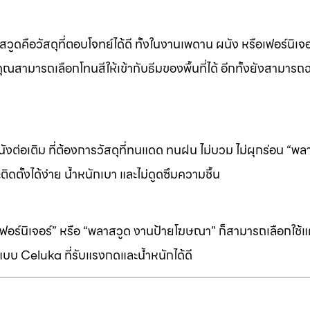
ดคือวัสดุที่ตอบโจทย์ได้ดี ทั้งในงานเพดาน ผนัง หรือเฟอร์นิเจอร
ุณสามารถเลือกโทนสีให้เข้ากับธีมของพื้นที่ได้ อีกทั้งยังสามารถ
ต่อเติม ที่ต้องการวัสดุที่ทนแดด ทนฝน ไม่บวม ไม่ผุกร่อน “พล
ิดตั้งได้ง่าย น้ำหนักเบา และไม่ดูดซึมความชื้น
ร์นิเจอร์” หรือ “พลาสวูด งานป้ายโฆษณา” ก็สามารถเลือกใช้แผ่
บบ Celuka ที่รับแรงกดและน้ำหนักได้ดี