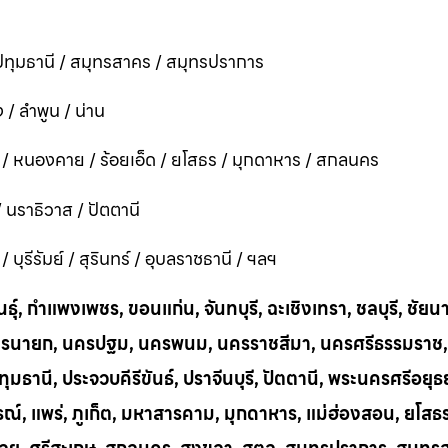
ทุมธานี / สมุทรสาคร / สมุทรปราการ
 / ลำพูน / น่าน
ี / หนองคาย / ร้อยเอ็ด / ยโสธร / มุกดาหาร / สกลนคร
 / นราธิวาส / ปัตตานี
ุรีรัมย์ / สุรินทร์ / อุบลราชธานี / ฯลฯ
ุ์, กำแพงเพชร, ขอนแก่น, จันทบุรี, ฉะเชิงเทรา, ชลบุรี, ชัยน
าก, นครนายก, นครปฐม, นครพนม, นครราชสีมา, นครศรีธรรมราช,
ทุมธานี, ประจวบคีรีขันธ์, ปราจีนบุรี, ปัตตานี, พระนครศรีอยุธ
บูรณ์, แพร่, ภูเก็ต, มหาสารคาม, มุกดาหาร, แม่ฮ่องสอน, ยโสธ