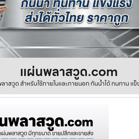
แผ่นพลาสวูด.com
ลาสวูด สำหรับใช้ภายในและภายนอก กันน้ำได้ ทนทาน แข็