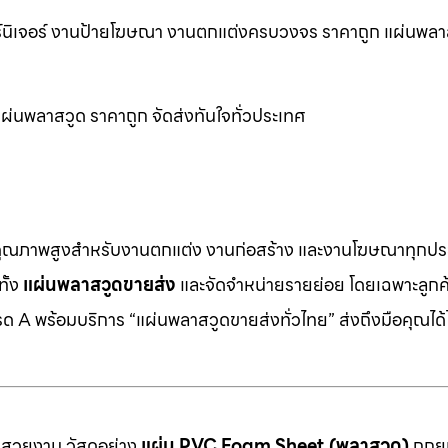
ร์นิเจอร์ งานป้ายโฆษณา งานตกแต่งครบวงจร ราคาถูก แผ่นพล
ผ่นพลาสวูด ราคาถูก จัดส่งทันใจทั่วประเทศ
คุณภาพสูงสำหรับงานตกแต่ง งานก่อสร้าง และงานโฆษณาทุกประ
ทั้ง
แผ่นพลาสวูดขายส่ง
และจัดจำหน่ายรายย่อย โดยเฉพาะลูกค้า
 A พร้อมบริการ “แผ่นพลาสวูดขายส่งทั่วไทย” ส่งถึงมือคุณได้ไ
มสวยงาม วัสดุอย่าง
แผ่น PVC Foam Sheet (พลาสวูด)
ถูกยก