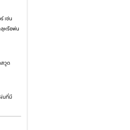
์ เช่น
ฉลุหรือพ่น
าสวูด
นที่มี