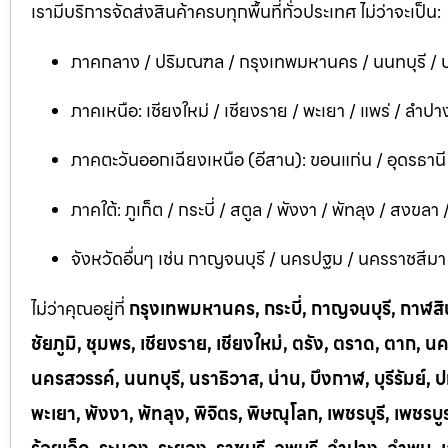
เรามีบริการจัดส่งสินค้าครบทุกพื้นที่ทั่วประเทศ ไม่ว่าจะเป็น:
ภาคกลาง / ปริมณฑล / กรุงเทพมหานคร / นนทบุรี / ป
ภาคเหนือ: เชียงใหม่ / เชียงราย / พะเยา / แพร่ / ลำปาง
ภาคตะวันออกเฉียงเหนือ (อีสาน): ขอนแก่น / อุดรธาน
ภาคใต้: ภูเก็ต / กระบี่ / สตูล / พังงา / พัทลุง / สงขลา
จังหวัดอื่นๆ เช่น กาญจนบุรี / นครปฐม / นครราชสีมา / บ
ไม่ว่าคุณอยู่ที่
กรุงเทพมหานคร, กระบี่, กาญจนบุรี, กาฬสินธ
ชัยภูมิ, ชุมพร, เชียงราย, เชียงใหม่, ตรัง, ตราด, ต
นครสวรรค์, นนทบุรี, นราธิวาส, น่าน, บึงกาฬ, บุรีรัมย์, ป
พะเยา, พังงา, พัทลุง, พิจิตร, พิษณุโลก, เพชรบุรี, เพชร