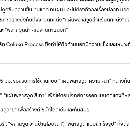
 ไม่ดูดซึมความชื้น ทนแดด ทนฝน และไม่ต้องกังวลเรื่องปลวก มอด ห
หมาะอย่างยิ่งกับทั้งงานตกแต่ง “แผ่นพลาสวูดสำหรับตกแต่ง” แ
” และ “พลาสวูดสำหรับงานภายนอก”
ต Celuka Process ซึ่งทำให้ผิวด้านนอกมีความแข็งและเหมาะก
25 มม. รองรับการใช้งานแบบ “แผ่นพลาสวูด ความหนา” ที่ต่างก
ีดำ”, “แผ่นพลาสวูด สีเทา” เพื่อให้ตอบโจทย์การออกแบบตกแต่งที
ลาย” เพื่อสร้างดีไซน์ที่โดดเด่นและทันสมัย
ร์”, “พลาสวูด งานป้ายโฆษณา”, “พลาสวูด แบบสำเร็จรูป” ที่จัดส่