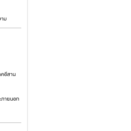
งาม
าคอีสาน
ละภายนอก