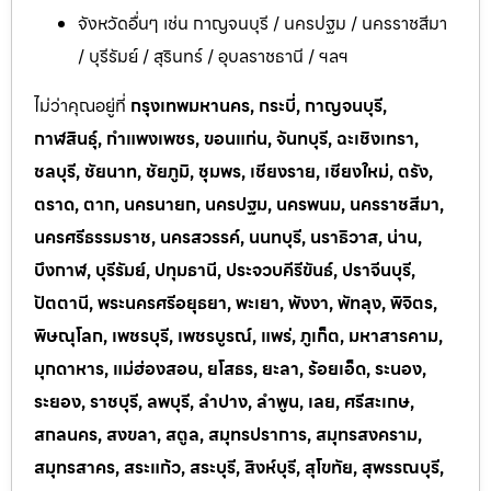
จังหวัดอื่นๆ เช่น กาญจนบุรี / นครปฐม / นครราชสีมา
/ บุรีรัมย์ / สุรินทร์ / อุบลราชธานี / ฯลฯ
ไม่ว่าคุณอยู่ที่
กรุงเทพมหานคร, กระบี่, กาญจนบุรี,
กาฬสินธุ์, กำแพงเพชร, ขอนแก่น, จันทบุรี, ฉะเชิงเทรา,
ชลบุรี, ชัยนาท, ชัยภูมิ, ชุมพร, เชียงราย, เชียงใหม่, ตรัง,
ตราด, ตาก, นครนายก, นครปฐม, นครพนม, นครราชสีมา,
นครศรีธรรมราช, นครสวรรค์, นนทบุรี, นราธิวาส, น่าน,
บึงกาฬ, บุรีรัมย์, ปทุมธานี, ประจวบคีรีขันธ์, ปราจีนบุรี,
ปัตตานี, พระนครศรีอยุธยา, พะเยา, พังงา, พัทลุง, พิจิตร,
พิษณุโลก, เพชรบุรี, เพชรบูรณ์, แพร่, ภูเก็ต, มหาสารคาม,
มุกดาหาร, แม่ฮ่องสอน, ยโสธร, ยะลา, ร้อยเอ็ด, ระนอง,
ระยอง, ราชบุรี, ลพบุรี, ลำปาง, ลำพูน, เลย, ศรีสะเกษ,
สกลนคร, สงขลา, สตูล, สมุทรปราการ, สมุทรสงคราม,
สมุทรสาคร, สระแก้ว, สระบุรี, สิงห์บุรี, สุโขทัย, สุพรรณบุรี,