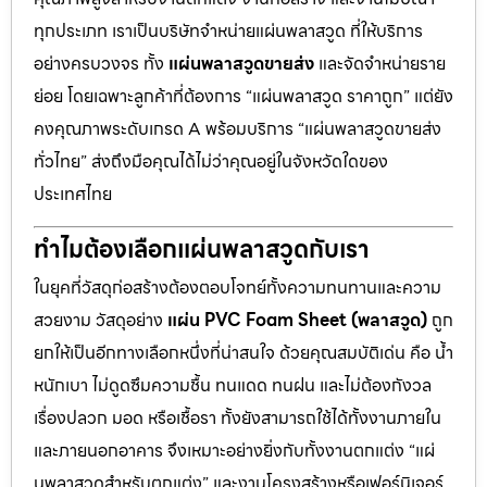
ทุกประเภท เราเป็นบริษัทจำหน่ายแผ่นพลาสวูด ที่ให้บริการ
อย่างครบวงจร ทั้ง
แผ่นพลาสวูดขายส่ง
และจัดจำหน่ายราย
ย่อย โดยเฉพาะลูกค้าที่ต้องการ “แผ่นพลาสวูด ราคาถูก” แต่ยัง
คงคุณภาพระดับเกรด A พร้อมบริการ “แผ่นพลาสวูดขายส่ง
ทั่วไทย” ส่งถึงมือคุณได้ไม่ว่าคุณอยู่ในจังหวัดใดของ
ประเทศไทย
ทำไมต้องเลือกแผ่นพลาสวูดกับเรา
ในยุคที่วัสดุก่อสร้างต้องตอบโจทย์ทั้งความทนทานและความ
สวยงาม วัสดุอย่าง
แผ่น PVC Foam Sheet (พลาสวูด)
ถูก
ยกให้เป็นอีกทางเลือกหนึ่งที่น่าสนใจ ด้วยคุณสมบัติเด่น คือ น้ำ
หนักเบา ไม่ดูดซึมความชื้น ทนแดด ทนฝน และไม่ต้องกังวล
เรื่องปลวก มอด หรือเชื้อรา ทั้งยังสามารถใช้ได้ทั้งงานภายใน
และภายนอกอาคาร จึงเหมาะอย่างยิ่งกับทั้งงานตกแต่ง “แผ่
นพลาสวูดสำหรับตกแต่ง” และงานโครงสร้างหรือเฟอร์นิเจอร์