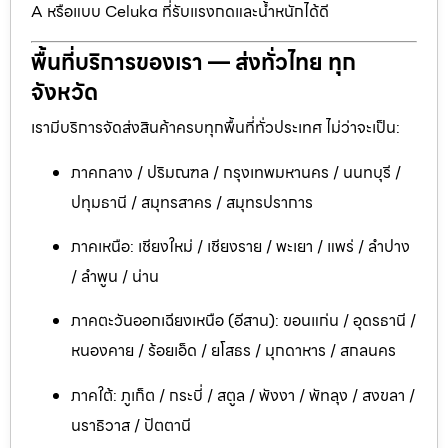
A หรือแบบ Celuka ที่รับแรงกดและน้ำหนักได้ดี
พื้นที่บริการของเรา — ส่งทั่วไทย ทุก
จังหวัด
เรามีบริการจัดส่งสินค้าครบทุกพื้นที่ทั่วประเทศ ไม่ว่าจะเป็น:
ภาคกลาง / ปริมณฑล / กรุงเทพมหานคร / นนทบุรี /
ปทุมธานี / สมุทรสาคร / สมุทรปราการ
ภาคเหนือ: เชียงใหม่ / เชียงราย / พะเยา / แพร่ / ลำปาง
/ ลำพูน / น่าน
ภาคตะวันออกเฉียงเหนือ (อีสาน): ขอนแก่น / อุดรธานี /
หนองคาย / ร้อยเอ็ด / ยโสธร / มุกดาหาร / สกลนคร
ภาคใต้: ภูเก็ต / กระบี่ / สตูล / พังงา / พัทลุง / สงขลา /
นราธิวาส / ปัตตานี