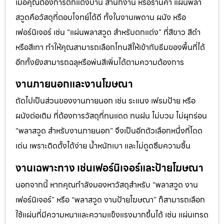
เมื่อคุณต้องการตกแต่งบ้าน สำนักงาน หรือร้านค้า แผ่นพลา
สวูดคือวัสดุที่ตอบโจทย์ได้ดี ทั้งในงานเพดาน ผนัง หรือ
เฟอร์นิเจอร์ เช่น “แผ่นพลาสวูด สำหรับตกแต่ง” ที่สีขาว สีดำ
หรือสีเทา ทำให้คุณสามารถเลือกโทนสีให้เข้ากับธีมของพื้นที่ได้
อีกทั้งยังสามารถฉลุหรือพ่นสีเพิ่มได้ตามความต้องการ
งานภายนอกและงานโฆษณา
ถัดไปเป็นส่วนของงานภายนอก เช่น ระแนง เฟรมป้าย หรือ
ผนังต่อเติม ที่ต้องการวัสดุที่ทนแดด ทนฝน ไม่บวม ไม่ผุกร่อน
“พลาสวูด สำหรับงานภายนอก” จึงเป็นอีกตัวเลือกหนึ่งที่โดด
เด่น เพราะติดตั้งได้ง่าย น้ำหนักเบา และไม่ดูดซึมความชื้น
งานเฉพาะทาง เช่นเฟอร์นิเจอร์และป้ายโฆษณา
นอกจากนี้ หากคุณกำลังมองหาวัสดุสำหรับ “พลาสวูด งาน
เฟอร์นิเจอร์” หรือ “พลาสวูด งานป้ายโฆษณา” ก็สามารถเลือก
ใช้แผ่นที่มีความหนาและความแข็งแรงมากขึ้นได้ เช่น แผ่นเกรด