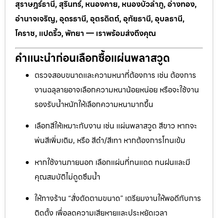
สุราษฎร์ธานี, สุรินทร์, หนองคาย, หนองบัวลำภู, อ่างทอง,
อำนาจเจริญ, อุดรธานี, อุตรดิตถ์, อุทัยธานี, อุบลธานี,
โคราช, แปดริ้ว, พัทยา — เราพร้อมส่งถึงคุณ
คำแนะนำก่อนเลือกซื้อแผ่นพลาสวูด
ตรวจสอบขนาดและความหนาที่ต้องการ เช่น ต้องการ
งานฉลุลายอาจเลือกความหนาน้อยหน่อย หรือจะใช้งาน
รองรับน้ำหนักให้เลือกความหนามากขึ้น
เลือกสีให้เหมาะกับงาน เช่น แผ่นพลาสวูด สีขาว หากจะ
พ่นสีเพิ่มเติม, หรือ สีดำ/สีเทา หากต้องการโทนเข้ม
หากใช้งานภายนอก เลือกแผ่นที่ทนแดด ทนฝนและมี
คุณสมบัติไม่ดูดซึมน้ำ
ให้ทางร้าน “สั่งตัดตามขนาด” เตรียมงานให้พอดีกับการ
ติดตั้ง เพื่อลดความเสียหายและประหยัดเวลา