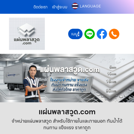
LANGUAGE
ติดต่อเรา
เข้าสู่ระบบ
เมนู
แผ่นพลาสวูด.com
จำหน่ายแผ่นพลาสวูด สำหรับใช้ภายในและภายนอก กันน้ำได้
ทนทาน แข็งแรง ราคาถูก