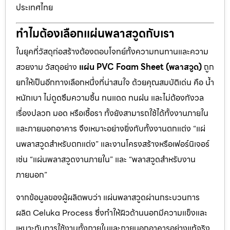
ประเทศไทย
ทำไมต้องเลือกแผ่นพลาสวูดกับเรา
ในยุคที่วัสดุก่อสร้างต้องตอบโจทย์ทั้งความทนทานและความ
สวยงาม วัสดุอย่าง
แผ่น PVC Foam Sheet (พลาสวูด)
ถูก
ยกให้เป็นอีกทางเลือกหนึ่งที่น่าสนใจ ด้วยคุณสมบัติเด่น คือ น้ำ
หนักเบา ไม่ดูดซึมความชื้น ทนแดด ทนฝน และไม่ต้องกังวล
เรื่องปลวก มอด หรือเชื้อรา ทั้งยังสามารถใช้ได้ทั้งงานภายใน
และภายนอกอาคาร จึงเหมาะอย่างยิ่งกับทั้งงานตกแต่ง “แผ่
นพลาสวูดสำหรับตกแต่ง” และงานโครงสร้างหรือเฟอร์นิเจอร์
เช่น “แผ่นพลาสวูดงานภายใน” และ “พลาสวูดสำหรับงาน
ภายนอก”
จากข้อมูลของผู้ผลิตพบว่า แผ่นพลาสวูดผ่านกระบวนการ
ผลิต Celuka Process ซึ่งทำให้ผิวด้านนอกมีความแข็งและ
เหมาะกับการใช้งานทั้งภายในและภายนอกอาคารอย่างแท้จริง