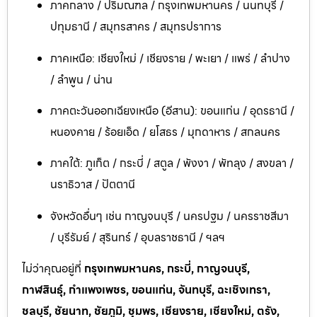
ภาคกลาง / ปริมณฑล / กรุงเทพมหานคร / นนทบุรี /
ปทุมธานี / สมุทรสาคร / สมุทรปราการ
ภาคเหนือ: เชียงใหม่ / เชียงราย / พะเยา / แพร่ / ลำปาง
/ ลำพูน / น่าน
ภาคตะวันออกเฉียงเหนือ (อีสาน): ขอนแก่น / อุดรธานี /
หนองคาย / ร้อยเอ็ด / ยโสธร / มุกดาหาร / สกลนคร
ภาคใต้: ภูเก็ต / กระบี่ / สตูล / พังงา / พัทลุง / สงขลา /
นราธิวาส / ปัตตานี
จังหวัดอื่นๆ เช่น กาญจนบุรี / นครปฐม / นครราชสีมา
/ บุรีรัมย์ / สุรินทร์ / อุบลราชธานี / ฯลฯ
ไม่ว่าคุณอยู่ที่
กรุงเทพมหานคร, กระบี่, กาญจนบุรี,
กาฬสินธุ์, กำแพงเพชร, ขอนแก่น, จันทบุรี, ฉะเชิงเทรา,
ชลบุรี, ชัยนาท, ชัยภูมิ, ชุมพร, เชียงราย, เชียงใหม่, ตรัง,