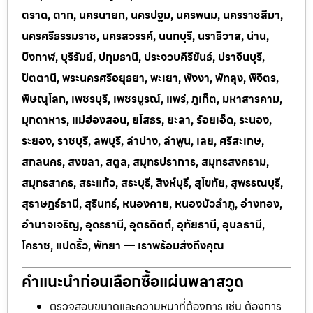
ตราด, ตาก, นครนายก, นครปฐม, นครพนม, นครราชสีมา,
นครศรีธรรมราช, นครสวรรค์, นนทบุรี, นราธิวาส, น่าน,
บึงกาฬ, บุรีรัมย์, ปทุมธานี, ประจวบคีรีขันธ์, ปราจีนบุรี,
ปัตตานี, พระนครศรีอยุธยา, พะเยา, พังงา, พัทลุง, พิจิตร,
พิษณุโลก, เพชรบุรี, เพชรบูรณ์, แพร่, ภูเก็ต, มหาสารคาม,
มุกดาหาร, แม่ฮ่องสอน, ยโสธร, ยะลา, ร้อยเอ็ด, ระนอง,
ระยอง, ราชบุรี, ลพบุรี, ลำปาง, ลำพูน, เลย, ศรีสะเกษ,
สกลนคร, สงขลา, สตูล, สมุทรปราการ, สมุทรสงคราม,
สมุทรสาคร, สระแก้ว, สระบุรี, สิงห์บุรี, สุโขทัย, สุพรรณบุรี,
สุราษฎร์ธานี, สุรินทร์, หนองคาย, หนองบัวลำภู, อ่างทอง,
อำนาจเจริญ, อุดรธานี, อุตรดิตถ์, อุทัยธานี, อุบลธานี,
โคราช, แปดริ้ว, พัทยา — เราพร้อมส่งถึงคุณ
คำแนะนำก่อนเลือกซื้อแผ่นพลาสวูด
ตรวจสอบขนาดและความหนาที่ต้องการ เช่น ต้องการ