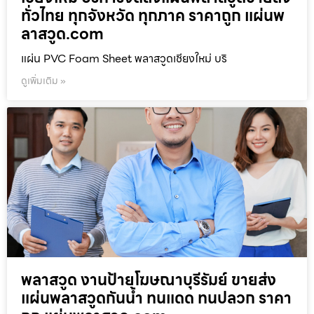
ทั่วไทย ทุกจังหวัด ทุกภาค ราคาถูก แผ่นพ
ลาสวูด.com
แผ่น PVC Foam Sheet พลาสวูดเชียงใหม่ บริ
ดูเพิ่มเติม »
พลาสวูด งานป้ายโฆษณาบุรีรัมย์ ขายส่ง
แผ่นพลาสวูดกันน้ำ ทนแดด ทนปลวก ราคา