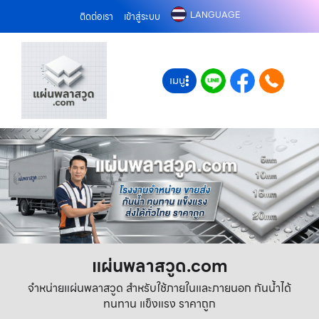
LANGUAGE
ติดต่อเรา
เข้าสู่ระบบ
เมนู
แผ่นพลาสวูด.com
จำหน่ายแผ่นพลาสวูด สำหรับใช้ภายในและภายนอก กันน้ำได้
ทนทาน แข็งแรง ราคาถูก