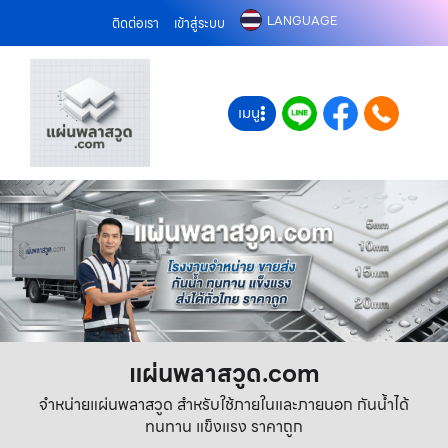
LANGUAGE
ติดต่อเรา
เข้าสู่ระบบ
เมนู
แผ่นพลาสวูด.com
จำหน่ายแผ่นพลาสวูด สำหรับใช้ภายในและภายนอก กันน้ำได้
ทนทาน แข็งแรง ราคาถูก