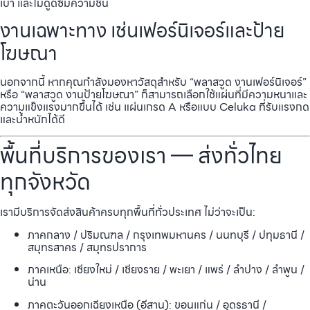
เบา และไม่ดูดซึมความชื้น
งานเฉพาะทาง เช่นเฟอร์นิเจอร์และป้าย
โฆษณา
นอกจากนี้ หากคุณกำลังมองหาวัสดุสำหรับ “พลาสวูด งานเฟอร์นิเจอร์”
หรือ “พลาสวูด งานป้ายโฆษณา” ก็สามารถเลือกใช้แผ่นที่มีความหนาและ
ความแข็งแรงมากขึ้นได้ เช่น แผ่นเกรด A หรือแบบ Celuka ที่รับแรงกด
และน้ำหนักได้ดี
พื้นที่บริการของเรา — ส่งทั่วไทย
ทุกจังหวัด
เรามีบริการจัดส่งสินค้าครบทุกพื้นที่ทั่วประเทศ ไม่ว่าจะเป็น:
ภาคกลาง / ปริมณฑล / กรุงเทพมหานคร / นนทบุรี / ปทุมธานี /
สมุทรสาคร / สมุทรปราการ
ภาคเหนือ: เชียงใหม่ / เชียงราย / พะเยา / แพร่ / ลำปาง / ลำพูน /
น่าน
ภาคตะวันออกเฉียงเหนือ (อีสาน): ขอนแก่น / อุดรธานี /