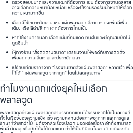
ตรวจสอบขนาดและความหนาที่ต้องการ เช่น ต้องการงานฉลุลาย
อาจเลือกความหนาน้อยหน่อย หรือจะใช้งานรองรับน้ำหนักให้เลือก
ความหนามากขึ้น
เลือกสีให้เหมาะกับงาน เช่น แผ่นพลาสวูด สีขาว หากจะพ่นสีเพิ่ม
เติม, หรือ สีดำ/สีเทา หากต้องการโทนเข้ม
หากใช้งานภายนอก เลือกแผ่นที่ทนแดด ทนฝนและมีคุณสมบัติไม่
ดูดซึมน้ำ
ให้ทางร้าน “สั่งตัดตามขนาด” เตรียมงานให้พอดีกับการติดตั้ง
เพื่อลดความเสียหายและประหยัดเวลา
เปรียบเทียบราคาจาก “โรงงานขายส่งแผ่นพลาสวูด” หลายเจ้า เพื่อ
ให้ได้ “แผ่นพลาสวูด ราคาถูก” โดยไม่ลดคุณภาพ
ทำไมงานตกแต่งยุคใหม่เลือก
พลาสวูด
เพราะวัสดุอย่างแผ่นพลาสวูดสามารถทดแทนไม้ธรรมชาติได้เป็นอย่างดี
ทั้งในเรื่องของความแข็งแรง ความคงทนต่อสภาพอากาศ และการดูแล
รักษาที่ง่ายกว่าไม้ ไม่ต้องกลัวเรื่องปลวก มอดหรือเชื้อรา อีกทั้งสามารถ
พ่นสี ตัดฉลุ หรือดัดโค้งได้ตามแบบ ทำให้เป็นที่นิยมในงานตกแต่งระดับ