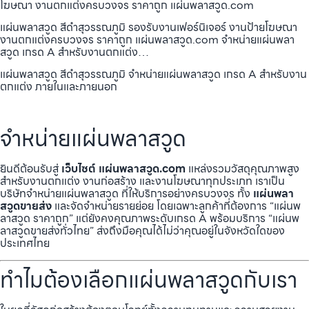
โฆษณา งานตกแต่งครบวงจร ราคาถูก แผ่นพลาสวูด.com
แผ่นพลาสวูด สีดำสุวรรณภูมิ รองรับงานเฟอร์นิเจอร์ งานป้ายโฆษณา
งานตกแต่งครบวงจร ราคาถูก แผ่นพลาสวูด.com จำหน่ายแผ่นพลา
สวูด เกรด A สำหรับงานตกแต่ง…
แผ่นพลาสวูด สีดำสุวรรณภูมิ จำหน่ายแผ่นพลาสวูด เกรด A สำหรับงาน
ตกแต่ง ภายในและภายนอก
จำหน่ายแผ่นพลาสวูด
ยินดีต้อนรับสู่
เว็บไซต์ แผ่นพลาสวูด.com
แหล่งรวมวัสดุคุณภาพสูง
สำหรับงานตกแต่ง งานก่อสร้าง และงานโฆษณาทุกประเภท เราเป็น
บริษัทจำหน่ายแผ่นพลาสวูด ที่ให้บริการอย่างครบวงจร ทั้ง
แผ่นพลา
สวูดขายส่ง
และจัดจำหน่ายรายย่อย โดยเฉพาะลูกค้าที่ต้องการ “แผ่นพ
ลาสวูด ราคาถูก” แต่ยังคงคุณภาพระดับเกรด A พร้อมบริการ “แผ่นพ
ลาสวูดขายส่งทั่วไทย” ส่งถึงมือคุณได้ไม่ว่าคุณอยู่ในจังหวัดใดของ
ประเทศไทย
ทำไมต้องเลือกแผ่นพลาสวูดกับเรา