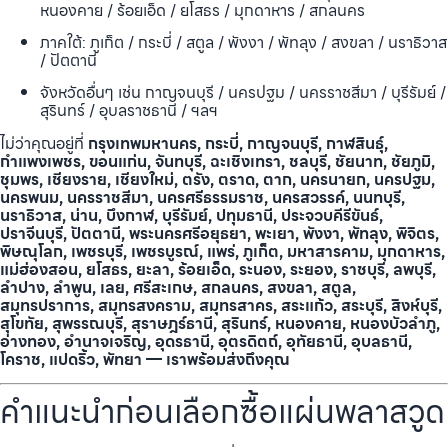
หนองคาย / ร้อยเอ็ด / ยโสธร / มุกดาหาร / สกลนคร
ภาคใต้: ภูเก็ต / กระบี่ / สตูล / พังงา / พัทลุง / สงขลา / นราธิวาส
/ ปัตตานี
จังหวัดอื่นๆ เช่น กาญจนบุรี / นครปฐม / นครราชสีมา / บุรีรัมย์ /
สุรินทร์ / อุบลราชธานี / ฯลฯ
ไม่ว่าคุณอยู่ที่
กรุงเทพมหานคร, กระบี่, กาญจนบุรี, กาฬสินธุ์,
กำแพงเพชร, ขอนแก่น, จันทบุรี, ฉะเชิงเทรา, ชลบุรี, ชัยนาท, ชัยภูมิ,
ชุมพร, เชียงราย, เชียงใหม่, ตรัง, ตราด, ตาก, นครนายก, นครปฐม,
นครพนม, นครราชสีมา, นครศรีธรรมราช, นครสวรรค์, นนทบุรี,
นราธิวาส, น่าน, บึงกาฬ, บุรีรัมย์, ปทุมธานี, ประจวบคีรีขันธ์,
ปราจีนบุรี, ปัตตานี, พระนครศรีอยุธยา, พะเยา, พังงา, พัทลุง, พิจิตร,
พิษณุโลก, เพชรบุรี, เพชรบูรณ์, แพร่, ภูเก็ต, มหาสารคาม, มุกดาหาร,
แม่ฮ่องสอน, ยโสธร, ยะลา, ร้อยเอ็ด, ระนอง, ระยอง, ราชบุรี, ลพบุรี,
ลำปาง, ลำพูน, เลย, ศรีสะเกษ, สกลนคร, สงขลา, สตูล,
สมุทรปราการ, สมุทรสงคราม, สมุทรสาคร, สระแก้ว, สระบุรี, สิงห์บุรี,
สุโขทัย, สุพรรณบุรี, สุราษฎร์ธานี, สุรินทร์, หนองคาย, หนองบัวลำภู,
อ่างทอง, อำนาจเจริญ, อุดรธานี, อุตรดิตถ์, อุทัยธานี, อุบลธานี,
โคราช, แปดริ้ว, พัทยา — เราพร้อมส่งถึงคุณ
คำแนะนำก่อนเลือกซื้อแผ่นพลาสวูด