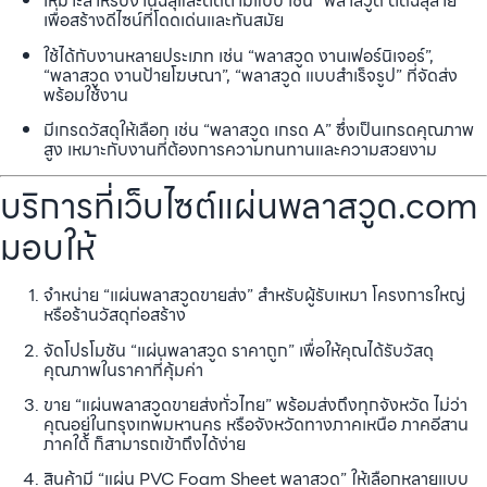
เหมาะสำหรับงานฉลุและตัดตามแบบ เช่น “พลาสวูด ตัดฉลุลาย”
เพื่อสร้างดีไซน์ที่โดดเด่นและทันสมัย
ใช้ได้กับงานหลายประเภท เช่น “พลาสวูด งานเฟอร์นิเจอร์”,
“พลาสวูด งานป้ายโฆษณา”, “พลาสวูด แบบสำเร็จรูป” ที่จัดส่ง
พร้อมใช้งาน
มีเกรดวัสดุให้เลือก เช่น “พลาสวูด เกรด A” ซึ่งเป็นเกรดคุณภาพ
สูง เหมาะกับงานที่ต้องการความทนทานและความสวยงาม
บริการที่เว็บไซต์แผ่นพลาสวูด.com
มอบให้
จำหน่าย “แผ่นพลาสวูดขายส่ง” สำหรับผู้รับเหมา โครงการใหญ่
หรือร้านวัสดุก่อสร้าง
จัดโปรโมชัน “แผ่นพลาสวูด ราคาถูก” เพื่อให้คุณได้รับวัสดุ
คุณภาพในราคาที่คุ้มค่า
ขาย “แผ่นพลาสวูดขายส่งทั่วไทย” พร้อมส่งถึงทุกจังหวัด ไม่ว่า
คุณอยู่ในกรุงเทพมหานคร หรือจังหวัดทางภาคเหนือ ภาคอีสาน
ภาคใต้ ก็สามารถเข้าถึงได้ง่าย
สินค้ามี “แผ่น PVC Foam Sheet พลาสวูด” ให้เลือกหลายแบบ