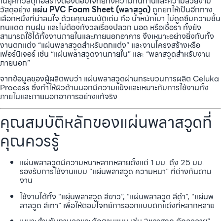
ในยุคที่วัสดุก่อสร้างต้องตอบโจทย์ทั้งความทนทานและความสวยงาม
วัสดุอย่าง
แผ่น PVC Foam Sheet (พลาสวูด)
ถูกยกให้เป็นอีกทาง
เลือกหนึ่งที่น่าสนใจ ด้วยคุณสมบัติเด่น คือ น้ำหนักเบา ไม่ดูดซึมความชื้น
ทนแดด ทนฝน และไม่ต้องกังวลเรื่องปลวก มอด หรือเชื้อรา ทั้งยัง
สามารถใช้ได้ทั้งงานภายในและภายนอกอาคาร จึงเหมาะอย่างยิ่งกับทั้ง
งานตกแต่ง “แผ่นพลาสวูดสำหรับตกแต่ง” และงานโครงสร้างหรือ
เฟอร์นิเจอร์ เช่น “แผ่นพลาสวูดงานภายใน” และ “พลาสวูดสำหรับงาน
ภายนอก”
จากข้อมูลของผู้ผลิตพบว่า แผ่นพลาสวูดผ่านกระบวนการผลิต Celuka
Process ซึ่งทำให้ผิวด้านนอกมีความแข็งและเหมาะกับการใช้งานทั้ง
ภายในและภายนอกอาคารอย่างแท้จริง
คุณสมบัติหลักของแผ่นพลาสวูดที่
คุณควรรู้
แผ่นพลาสวูดมีความหนาหลากหลายตั้งแต่ 1 มม. ถึง 25 มม.
รองรับการใช้งานแบบ “แผ่นพลาสวูด ความหนา” ที่ต่างกันตาม
งาน
ใช้งานได้ทั้ง “แผ่นพลาสวูด สีขาว”, “แผ่นพลาสวูด สีดำ”, “แผ่นพ
ลาสวูด สีเทา” เพื่อให้ตอบโจทย์การออกแบบตกแต่งที่หลากหลาย