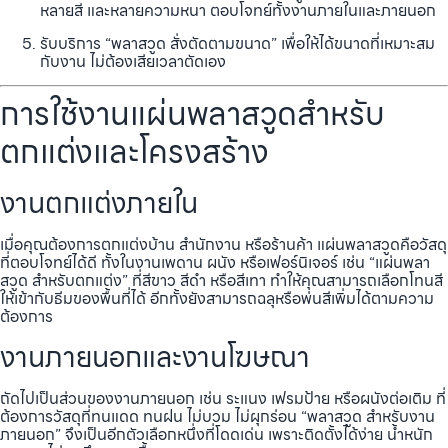
หลายสี และหลายความหนา ตอบโจทย์ทั้งงานภายในและภายนอก
รับบริการ “พลาสวูด สั่งตัดตามขนาด” เพื่อให้ได้ขนาดที่เหมาะสม
กับงาน ไม่ต้องเสียเวลาตัดเอง
การใช้งานแผ่นพลาสวูดสำหรับ
ตกแต่งและโครงสร้าง
งานตกแต่งภายใน
เมื่อคุณต้องการตกแต่งบ้าน สำนักงาน หรือร้านค้า แผ่นพลาสวูดคือวัสดุ
ที่ตอบโจทย์ได้ดี ทั้งในงานเพดาน ผนัง หรือเฟอร์นิเจอร์ เช่น “แผ่นพลา
สวูด สำหรับตกแต่ง” ที่สีขาว สีดำ หรือสีเทา ทำให้คุณสามารถเลือกโทนสี
ให้เข้ากับธีมของพื้นที่ได้ อีกทั้งยังสามารถฉลุหรือพ่นสีเพิ่มได้ตามความ
ต้องการ
งานภายนอกและงานโฆษณา
ถัดไปเป็นส่วนของงานภายนอก เช่น ระแนง เฟรมป้าย หรือผนังต่อเติม ที่
ต้องการวัสดุที่ทนแดด ทนฝน ไม่บวม ไม่ผุกร่อน “พลาสวูด สำหรับงาน
ภายนอก” จึงเป็นอีกตัวเลือกหนึ่งที่โดดเด่น เพราะติดตั้งได้ง่าย น้ำหนัก