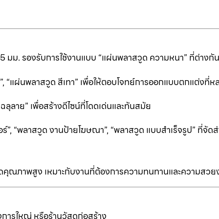
25 มม. รองรับการใช้งานแบบ “แผ่นพลาสวูด ความหนา” ที่ต่างก
ีดำ”, “แผ่นพลาสวูด สีเทา” เพื่อให้ตอบโจทย์การออกแบบตกแต่งที
ลาย” เพื่อสร้างดีไซน์ที่โดดเด่นและทันสมัย
ร์”, “พลาสวูด งานป้ายโฆษณา”, “พลาสวูด แบบสำเร็จรูป” ที่จัดส่
ป็นเกรดคุณภาพสูง เหมาะกับงานที่ต้องการความทนทานและความสวย
การใหญ่ หรือร้านวัสดุก่อสร้าง