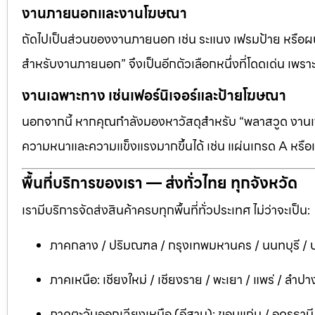
งานภายนอกและงานโฆษณา
ถัดไปเป็นส่วนของงานภายนอก เช่น ระแนง เฟรมป้าย หรือผนัง
สำหรับงานภายนอก” จึงเป็นอีกตัวเลือกหนึ่งที่โดดเด่น เพราะต
งานเฉพาะทาง เช่นเฟอร์นิเจอร์และป้ายโฆษณา
นอกจากนี้ หากคุณกำลังมองหาวัสดุสำหรับ “พลาสวูด งานเฟอ
ความหนาและความแข็งแรงมากขึ้นได้ เช่น แผ่นเกรด A หรือแ
พื้นที่บริการของเรา — ส่งทั่วไทย ทุกจังหวัด
เรามีบริการจัดส่งสินค้าครบทุกพื้นที่ทั่วประเทศ ไม่ว่าจะเป็น:
ภาคกลาง / ปริมณฑล / กรุงเทพมหานคร / นนทบุรี / ป
ภาคเหนือ: เชียงใหม่ / เชียงราย / พะเยา / แพร่ / ลำปาง
ภาคตะวันออกเฉียงเหนือ (อีสาน): ขอนแก่น / อุดรธาน