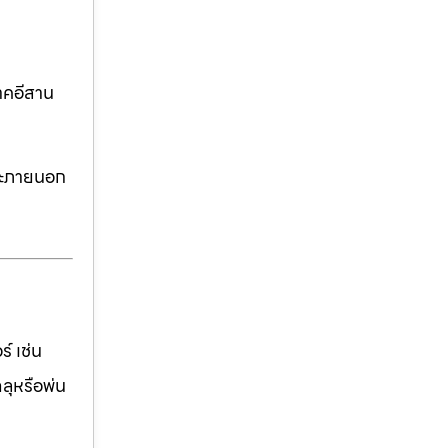
าคอีสาน
ละภายนอก
์ เช่น
ฉลุหรือพ่น