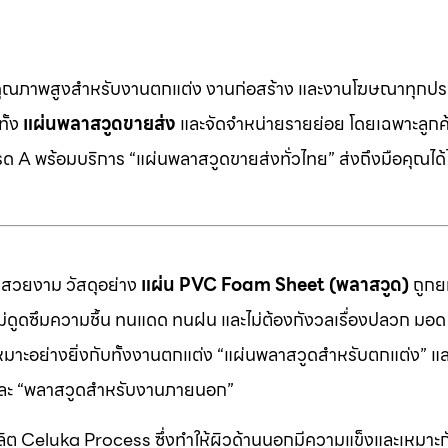
คุณภาพสูงสำหรับงานตกแต่ง งานก่อสร้าง และงานโฆษณาทุกประ
ทั้ง
แผ่นพลาสวูดขายส่ง
และจัดจำหน่ายรายย่อย โดยเฉพาะลูกค้า
 A พร้อมบริการ “แผ่นพลาสวูดขายส่งทั่วไทย” ส่งถึงมือคุณได้ไ
มสวยงาม วัสดุอย่าง
แผ่น PVC Foam Sheet (พลาสวูด)
ถูกยก
 ไม่ดูดซึมความชื้น ทนแดด ทนฝน และไม่ต้องกังวลเรื่องปลวก มอด ห
หมาะอย่างยิ่งกับทั้งงานตกแต่ง “แผ่นพลาสวูดสำหรับตกแต่ง” แ
” และ “พลาสวูดสำหรับงานภายนอก”
ต Celuka Process ซึ่งทำให้ผิวด้านนอกมีความแข็งและเหมาะก