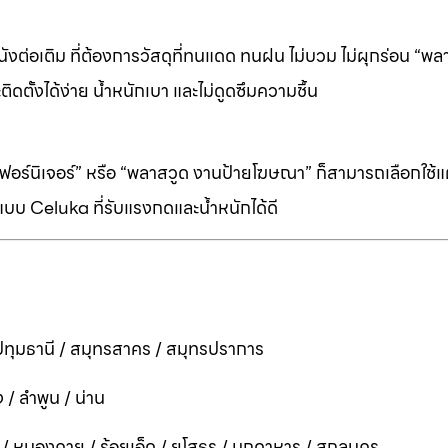
ต่อเติม ที่ต้องการวัสดุที่ทนแดด ทนฝน ไม่บวม ไม่ผุกร่อน “พล
ิดตั้งได้ง่าย น้ำหนักเบา และไม่ดูดซึมความชื้น
ร์นิเจอร์” หรือ “พลาสวูด งานป้ายโฆษณา” ก็สามารถเลือกใช้แผ่
บบ Celuka ที่รับแรงกดและน้ำหนักได้ดี
ทุมธานี / สมุทรสาคร / สมุทรปราการ
 / ลำพูน / น่าน
ี / หนองคาย / ร้อยเอ็ด / ยโสธร / มุกดาหาร / สกลนคร