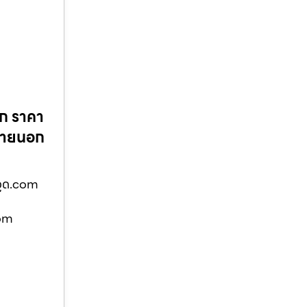
อก ราคา
–ภายนอก
วูด.com
com