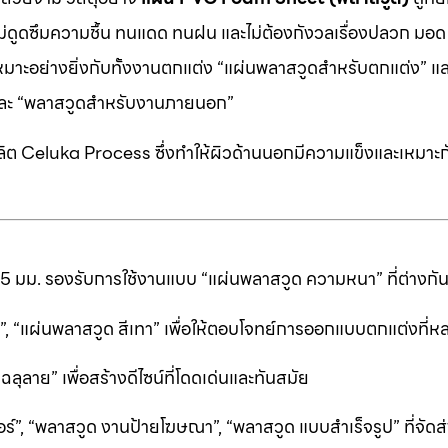
 ไม่ดูดซึมความชื้น ทนแดด ทนฝน และไม่ต้องกังวลเรื่องปลวก มอด ห
หมาะอย่างยิ่งกับทั้งงานตกแต่ง “แผ่นพลาสวูดสำหรับตกแต่ง” แ
” และ “พลาสวูดสำหรับงานภายนอก”
ต Celuka Process ซึ่งทำให้ผิวด้านนอกมีความแข็งและเหมาะก
25 มม. รองรับการใช้งานแบบ “แผ่นพลาสวูด ความหนา” ที่ต่างก
ีดำ”, “แผ่นพลาสวูด สีเทา” เพื่อให้ตอบโจทย์การออกแบบตกแต่งที
ลาย” เพื่อสร้างดีไซน์ที่โดดเด่นและทันสมัย
ร์”, “พลาสวูด งานป้ายโฆษณา”, “พลาสวูด แบบสำเร็จรูป” ที่จัดส่