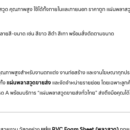
ูด คุณภาพสูง ใช้ได้ทั้งภายในและภายนอก ราคาถูก แผ่นพลาสว
ยสี-ขนาด เช่น สีขาว สีดำ สีเทา พร้อมสั่งตัดตามขนาด
คุณภาพสูงสำหรับงานตกแต่ง งานก่อสร้าง และงานโฆษณาทุกประ
ทั้ง
แผ่นพลาสวูดขายส่ง
และจัดจำหน่ายรายย่อย โดยเฉพาะลูกค้า
 A พร้อมบริการ “แผ่นพลาสวูดขายส่งทั่วไทย” ส่งถึงมือคุณได้ไ
มสวยงาม วัสดุอย่าง
แผ่น PVC Foam Sheet (พลาสวูด)
ถูกยก