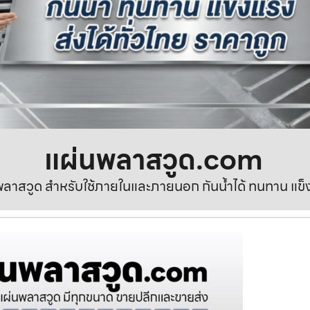
แผ่นพลาสวูด.com
ลาสวูด สำหรับใช้ภายในและภายนอก กันน้ำได้ ทนทาน แข็