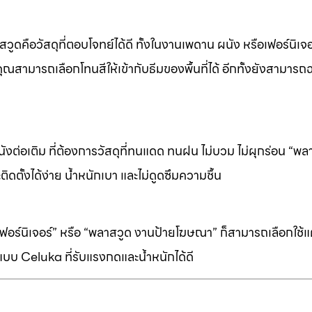
ดคือวัสดุที่ตอบโจทย์ได้ดี ทั้งในงานเพดาน ผนัง หรือเฟอร์นิเจอร
ุณสามารถเลือกโทนสีให้เข้ากับธีมของพื้นที่ได้ อีกทั้งยังสามารถ
ต่อเติม ที่ต้องการวัสดุที่ทนแดด ทนฝน ไม่บวม ไม่ผุกร่อน “พล
ิดตั้งได้ง่าย น้ำหนักเบา และไม่ดูดซึมความชื้น
ร์นิเจอร์” หรือ “พลาสวูด งานป้ายโฆษณา” ก็สามารถเลือกใช้แผ่
บบ Celuka ที่รับแรงกดและน้ำหนักได้ดี