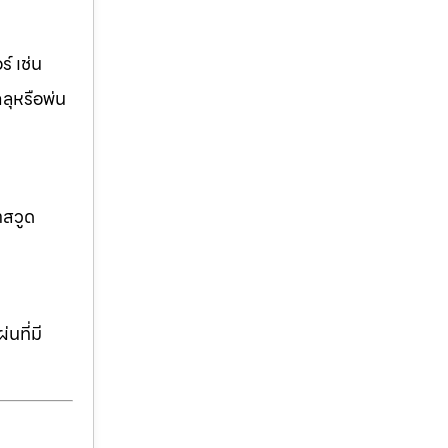
์ เช่น
ฉลุหรือพ่น
าสวูด
นที่มี