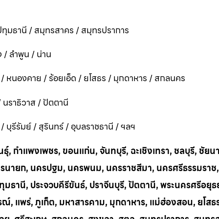
ทุมธานี / สมุทรสาคร / สมุทรปราการ
 / ลำพูน / น่าน
ี / หนองคาย / ร้อยเอ็ด / ยโสธร / มุกดาหาร / สกลนคร
 / นราธิวาส / ปัตตานี
ุรีรัมย์ / สุรินทร์ / อุบลราชธานี / ฯลฯ
ุ์, กำแพงเพชร, ขอนแก่น, จันทบุรี, ฉะเชิงเทรา, ชลบุรี, ชัยน
าก, นครนายก, นครปฐม, นครพนม, นครราชสีมา, นครศรีธรรมราช,
ทุมธานี, ประจวบคีรีขันธ์, ปราจีนบุรี, ปัตตานี, พระนครศรีอยุธ
บูรณ์, แพร่, ภูเก็ต, มหาสารคาม, มุกดาหาร, แม่ฮ่องสอน, ยโสธ