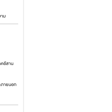
งาม
าคอีสาน
ละภายนอก