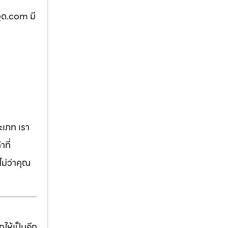
ูด.com มี
เภท เรา
ที่
ม่ว่าคุณ
ให้เป็นอีก