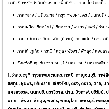
เรามีบริการจัดส่งสินค้าครบทุกพื้นที่ทั่วประเทศ ไม่ว่าจะเป็น:
ภาคกลาง / ปริมณฑล / กรุงเทพมหานคร / นนทบุรี / ป
ภาคเหนือ: เชียงใหม่ / เชียงราย / พะเยา / แพร่ / ลำปาง
ภาคตะวันออกเฉียงเหนือ (อีสาน): ขอนแก่น / อุดรธาน
ภาคใต้: ภูเก็ต / กระบี่ / สตูล / พังงา / พัทลุง / สงขลา
จังหวัดอื่นๆ เช่น กาญจนบุรี / นครปฐม / นครราชสีมา / บ
ไม่ว่าคุณอยู่ที่
กรุงเทพมหานคร, กระบี่, กาญจนบุรี, กาฬสินธ
ชัยภูมิ, ชุมพร, เชียงราย, เชียงใหม่, ตรัง, ตราด, ต
นครสวรรค์, นนทบุรี, นราธิวาส, น่าน, บึงกาฬ, บุรีรัมย์, ป
พะเยา, พังงา, พัทลุง, พิจิตร, พิษณุโลก, เพชรบุรี, เพชร