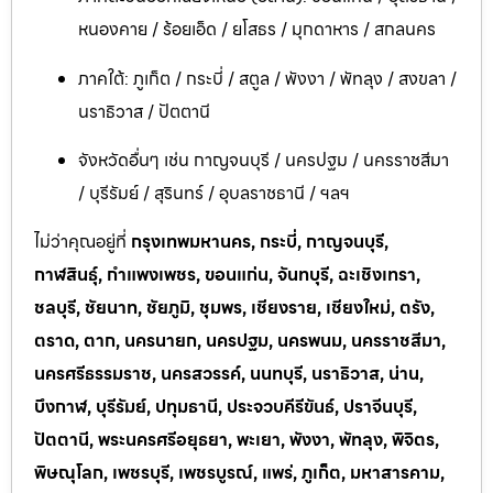
หนองคาย / ร้อยเอ็ด / ยโสธร / มุกดาหาร / สกลนคร
ภาคใต้: ภูเก็ต / กระบี่ / สตูล / พังงา / พัทลุง / สงขลา /
นราธิวาส / ปัตตานี
จังหวัดอื่นๆ เช่น กาญจนบุรี / นครปฐม / นครราชสีมา
/ บุรีรัมย์ / สุรินทร์ / อุบลราชธานี / ฯลฯ
ไม่ว่าคุณอยู่ที่
กรุงเทพมหานคร, กระบี่, กาญจนบุรี,
กาฬสินธุ์, กำแพงเพชร, ขอนแก่น, จันทบุรี, ฉะเชิงเทรา,
ชลบุรี, ชัยนาท, ชัยภูมิ, ชุมพร, เชียงราย, เชียงใหม่, ตรัง,
ตราด, ตาก, นครนายก, นครปฐม, นครพนม, นครราชสีมา,
นครศรีธรรมราช, นครสวรรค์, นนทบุรี, นราธิวาส, น่าน,
บึงกาฬ, บุรีรัมย์, ปทุมธานี, ประจวบคีรีขันธ์, ปราจีนบุรี,
ปัตตานี, พระนครศรีอยุธยา, พะเยา, พังงา, พัทลุง, พิจิตร,
พิษณุโลก, เพชรบุรี, เพชรบูรณ์, แพร่, ภูเก็ต, มหาสารคาม,