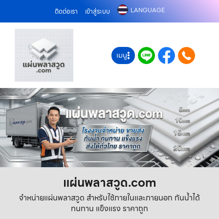
LANGUAGE
ติดต่อเรา
เข้าสู่ระบบ
เมนู
แผ่นพลาสวูด.com
จำหน่ายแผ่นพลาสวูด สำหรับใช้ภายในและภายนอก กันน้ำได้
ทนทาน แข็งแรง ราคาถูก