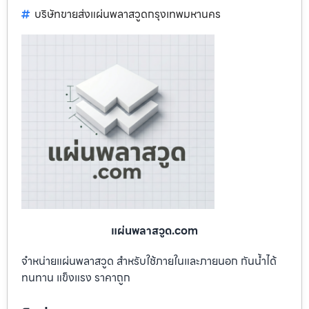
บริษัทขายส่งแผ่นพลาสวูดกรุงเทพมหานคร
แผ่นพลาสวูด.com
จำหน่ายแผ่นพลาสวูด สำหรับใช้ภายในและภายนอก กันน้ำได้
ทนทาน แข็งแรง ราคาถูก