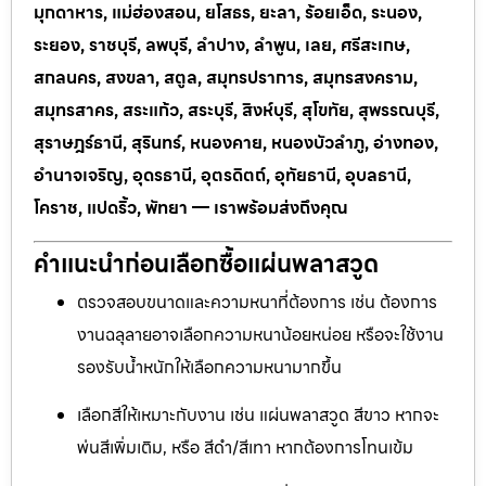
มุกดาหาร, แม่ฮ่องสอน, ยโสธร, ยะลา, ร้อยเอ็ด, ระนอง,
ระยอง, ราชบุรี, ลพบุรี, ลำปาง, ลำพูน, เลย, ศรีสะเกษ,
สกลนคร, สงขลา, สตูล, สมุทรปราการ, สมุทรสงคราม,
สมุทรสาคร, สระแก้ว, สระบุรี, สิงห์บุรี, สุโขทัย, สุพรรณบุรี,
สุราษฎร์ธานี, สุรินทร์, หนองคาย, หนองบัวลำภู, อ่างทอง,
อำนาจเจริญ, อุดรธานี, อุตรดิตถ์, อุทัยธานี, อุบลธานี,
โคราช, แปดริ้ว, พัทยา — เราพร้อมส่งถึงคุณ
คำแนะนำก่อนเลือกซื้อแผ่นพลาสวูด
ตรวจสอบขนาดและความหนาที่ต้องการ เช่น ต้องการ
งานฉลุลายอาจเลือกความหนาน้อยหน่อย หรือจะใช้งาน
รองรับน้ำหนักให้เลือกความหนามากขึ้น
เลือกสีให้เหมาะกับงาน เช่น แผ่นพลาสวูด สีขาว หากจะ
พ่นสีเพิ่มเติม, หรือ สีดำ/สีเทา หากต้องการโทนเข้ม