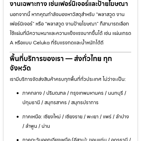
งานเฉพาะทาง เช่นเฟอร์นิเจอร์และป้ายโฆษณา
นอกจากนี้ หากคุณกำลังมองหาวัสดุสำหรับ “พลาสวูด งาน
เฟอร์นิเจอร์” หรือ “พลาสวูด งานป้ายโฆษณา” ก็สามารถเลือก
ใช้แผ่นที่มีความหนาและความแข็งแรงมากขึ้นได้ เช่น แผ่นเกรด
A หรือแบบ Celuka ที่รับแรงกดและน้ำหนักได้ดี
พื้นที่บริการของเรา — ส่งทั่วไทย ทุก
จังหวัด
เรามีบริการจัดส่งสินค้าครบทุกพื้นที่ทั่วประเทศ ไม่ว่าจะเป็น:
ภาคกลาง / ปริมณฑล / กรุงเทพมหานคร / นนทบุรี /
ปทุมธานี / สมุทรสาคร / สมุทรปราการ
ภาคเหนือ: เชียงใหม่ / เชียงราย / พะเยา / แพร่ / ลำปาง
/ ลำพูน / น่าน
ภาคตะวันออกเฉียงเหนือ (อีสาน): ขอนแก่น / อุดรธานี /