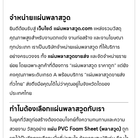
จำหน่ายแผ่นพลาสวูด
ยินดีต้อนรับสู่
เว็บไซต์ แผ่นพลาสวูด.com
แหล่งรวมวัสดุ
คุณภาพสูงสำหรับงานตกแต่ง งานก่อสร้าง และงานโฆษณา
ทุกประเภท เราเป็นบริษัทจำหน่ายแผ่นพลาสวูด ที่ให้บริการ
อย่างครบวงจร ทั้ง
แผ่นพลาสวูดขายส่ง
และจัดจำหน่ายราย
ย่อย โดยเฉพาะลูกค้าที่ต้องการ “แผ่นพลาสวูด ราคาถูก” แต่ยัง
คงคุณภาพระดับเกรด A พร้อมบริการ “แผ่นพลาสวูดขายส่ง
ทั่วไทย” ส่งถึงมือคุณได้ไม่ว่าคุณอยู่ในจังหวัดใดของ
ประเทศไทย
ทำไมต้องเลือกแผ่นพลาสวูดกับเรา
ในยุคที่วัสดุก่อสร้างต้องตอบโจทย์ทั้งความทนทานและความ
สวยงาม วัสดุอย่าง
แผ่น PVC Foam Sheet (พลาสวูด)
ถูก