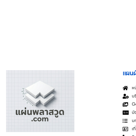
แผนผั
หน
บร
G
บั
บ
เก