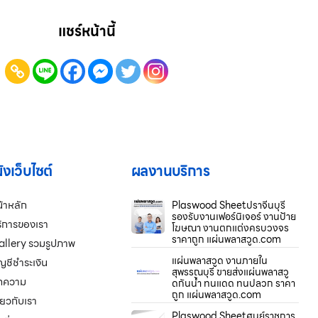
แชร์หน้านี้
งเว็บไซต์
ผลงานบริการ
้าหลัก
Plaswood Sheetปราจีนบุรี
รองรับงานเฟอร์นิเจอร์ งานป้าย
ิการของเรา
โฆษณา งานตกแต่งครบวงจร
ราคาถูก แผ่นพลาสวูด.com
allery รวมรูปภาพ
แผ่นพลาสวูด งานภายใน
ญชีชำระเงิน
สุพรรณบุรี ขายส่งแผ่นพลาสวู
ทความ
ดกันน้ำ ทนแดด ทนปลวก ราคา
ถูก แผ่นพลาสวูด.com
ี่ยวกับเรา
Plaswood Sheetศูนย์ราชการ