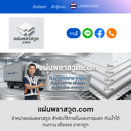
LANGUAGE
ติดต่อเรา
เข้าสู่ระบบ
เมนู
แผ่นพลาสวูด.com
จำหน่ายแผ่นพลาสวูด สำหรับใช้ภายในและภายนอก กันน้ำได้
ทนทาน แข็งแรง ราคาถูก