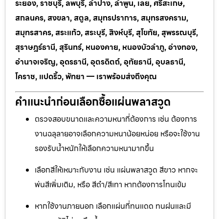
ระยอง, ราชบุรี, ลพบุรี, ลำปาง, ลำพูน, เลย, ศรีสะเกษ,
สกลนคร, สงขลา, สตูล, สมุทรปราการ, สมุทรสงคราม,
สมุทรสาคร, สระแก้ว, สระบุรี, สิงห์บุรี, สุโขทัย, สุพรรณบุรี,
สุราษฎร์ธานี, สุรินทร์, หนองคาย, หนองบัวลำภู, อ่างทอง,
อำนาจเจริญ, อุดรธานี, อุตรดิตถ์, อุทัยธานี, อุบลธานี,
โคราช, แปดริ้ว, พัทยา — เราพร้อมส่งถึงคุณ
คำแนะนำก่อนเลือกซื้อแผ่นพลาสวูด
ตรวจสอบขนาดและความหนาที่ต้องการ เช่น ต้องการ
งานฉลุลายอาจเลือกความหนาน้อยหน่อย หรือจะใช้งาน
รองรับน้ำหนักให้เลือกความหนามากขึ้น
เลือกสีให้เหมาะกับงาน เช่น แผ่นพลาสวูด สีขาว หากจะ
พ่นสีเพิ่มเติม, หรือ สีดำ/สีเทา หากต้องการโทนเข้ม
หากใช้งานภายนอก เลือกแผ่นที่ทนแดด ทนฝนและมี