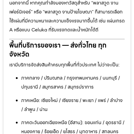
นอกจากนี้ หากคุณกำลังมองหาวัสดุสำหรับ “พลาสวูด งาน
เฟอร์นิเจอร์” หรือ “พลาสวูด งานป้ายโฆษณา” ก็สามารถเลือก
ใช้แผ่นที่มีความหนาและความแข็งแรงมากขึ้นได้ เช่น แผ่นเกรด
A หรือแบบ Celuka ที่รับแรงกดและน้ำหนักได้ดี
พื้นที่บริการของเรา — ส่งทั่วไทย ทุก
จังหวัด
เรามีบริการจัดส่งสินค้าครบทุกพื้นที่ทั่วประเทศ ไม่ว่าจะเป็น:
ภาคกลาง / ปริมณฑล / กรุงเทพมหานคร / นนทบุรี /
ปทุมธานี / สมุทรสาคร / สมุทรปราการ
ภาคเหนือ: เชียงใหม่ / เชียงราย / พะเยา / แพร่ / ลำปาง
/ ลำพูน / น่าน
ภาคตะวันออกเฉียงเหนือ (อีสาน): ขอนแก่น / อุดรธานี /
หนองคาย / ร้อยเอ็ด / ยโสธร / มุกดาหาร / สกลนคร