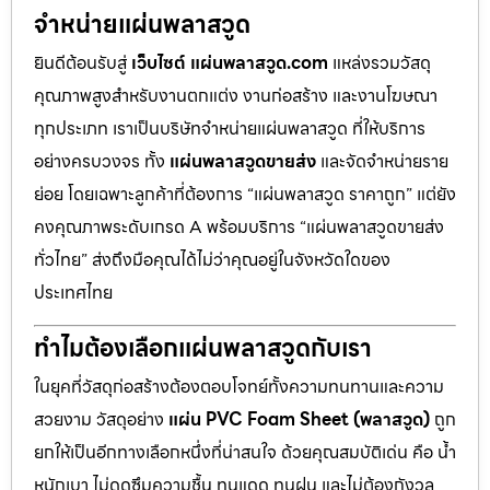
จำหน่ายแผ่นพลาสวูด
ยินดีต้อนรับสู่
เว็บไซต์ แผ่นพลาสวูด.com
แหล่งรวมวัสดุ
คุณภาพสูงสำหรับงานตกแต่ง งานก่อสร้าง และงานโฆษณา
ทุกประเภท เราเป็นบริษัทจำหน่ายแผ่นพลาสวูด ที่ให้บริการ
อย่างครบวงจร ทั้ง
แผ่นพลาสวูดขายส่ง
และจัดจำหน่ายราย
ย่อย โดยเฉพาะลูกค้าที่ต้องการ “แผ่นพลาสวูด ราคาถูก” แต่ยัง
คงคุณภาพระดับเกรด A พร้อมบริการ “แผ่นพลาสวูดขายส่ง
ทั่วไทย” ส่งถึงมือคุณได้ไม่ว่าคุณอยู่ในจังหวัดใดของ
ประเทศไทย
ทำไมต้องเลือกแผ่นพลาสวูดกับเรา
ในยุคที่วัสดุก่อสร้างต้องตอบโจทย์ทั้งความทนทานและความ
สวยงาม วัสดุอย่าง
แผ่น PVC Foam Sheet (พลาสวูด)
ถูก
ยกให้เป็นอีกทางเลือกหนึ่งที่น่าสนใจ ด้วยคุณสมบัติเด่น คือ น้ำ
หนักเบา ไม่ดูดซึมความชื้น ทนแดด ทนฝน และไม่ต้องกังวล