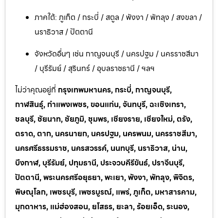
ภาคใต้: ภูเก็ต / กระบี่ / สตูล / พังงา / พัทลุง / สงขลา /
นราธิวาส / ปัตตานี
จังหวัดอื่นๆ เช่น กาญจนบุรี / นครปฐม / นครราชสีมา
/ บุรีรัมย์ / สุรินทร์ / อุบลราชธานี / ฯลฯ
ไม่ว่าคุณอยู่ที่
กรุงเทพมหานคร, กระบี่, กาญจนบุรี,
กาฬสินธุ์, กำแพงเพชร, ขอนแก่น, จันทบุรี, ฉะเชิงเทรา,
ชลบุรี, ชัยนาท, ชัยภูมิ, ชุมพร, เชียงราย, เชียงใหม่, ตรัง,
ตราด, ตาก, นครนายก, นครปฐม, นครพนม, นครราชสีมา,
นครศรีธรรมราช, นครสวรรค์, นนทบุรี, นราธิวาส, น่าน,
บึงกาฬ, บุรีรัมย์, ปทุมธานี, ประจวบคีรีขันธ์, ปราจีนบุรี,
ปัตตานี, พระนครศรีอยุธยา, พะเยา, พังงา, พัทลุง, พิจิตร,
พิษณุโลก, เพชรบุรี, เพชรบูรณ์, แพร่, ภูเก็ต, มหาสารคาม,
มุกดาหาร, แม่ฮ่องสอน, ยโสธร, ยะลา, ร้อยเอ็ด, ระนอง,