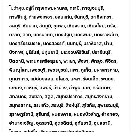
ไม่ว่าคุณอยู่ที่
กรุงเทพมหานคร, กระบี่, กาญจนบุรี,
กาฬสินธุ์, กำแพงเพชร, ขอนแก่น, จันทบุรี, ฉะเชิงเทรา,
ชลบุรี, ชัยนาท, ชัยภูมิ, ชุมพร, เชียงราย, เชียงใหม่, ตรัง,
ตราด, ตาก, นครนายก, นครปฐม, นครพนม, นครราชสีมา,
นครศรีธรรมราช, นครสวรรค์, นนทบุรี, นราธิวาส, น่าน,
บึงกาฬ, บุรีรัมย์, ปทุมธานี, ประจวบคีรีขันธ์, ปราจีนบุรี,
ปัตตานี, พระนครศรีอยุธยา, พะเยา, พังงา, พัทลุง, พิจิตร,
พิษณุโลก, เพชรบุรี, เพชรบูรณ์, แพร่, ภูเก็ต, มหาสารคาม,
มุกดาหาร, แม่ฮ่องสอน, ยโสธร, ยะลา, ร้อยเอ็ด, ระนอง,
ระยอง, ราชบุรี, ลพบุรี, ลำปาง, ลำพูน, เลย, ศรีสะเกษ,
สกลนคร, สงขลา, สตูล, สมุทรปราการ, สมุทรสงคราม,
สมุทรสาคร, สระแก้ว, สระบุรี, สิงห์บุรี, สุโขทัย, สุพรรณบุรี,
สุราษฎร์ธานี, สุรินทร์, หนองคาย, หนองบัวลำภู, อ่างทอง,
อำนาจเจริญ, อุดรธานี, อุตรดิตถ์, อุทัยธานี, อุบลธานี,
โคราช, แปดริ้ว, พัทยา — เราพร้อมส่งถึงคุณ