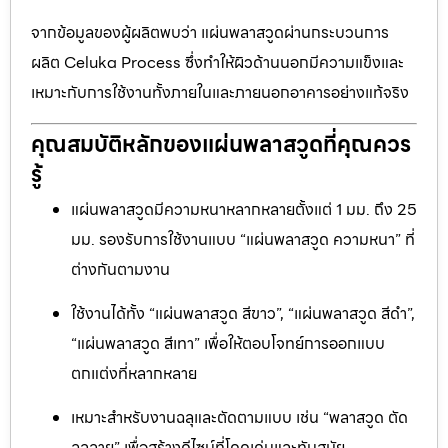
จากข้อมูลของผู้ผลิตพบว่า แผ่นพลาสวูดผ่านกระบวนการ
ผลิต Celuka Process ซึ่งทำให้ผิวด้านนอกมีความแข็งและ
เหมาะกับการใช้งานทั้งภายในและภายนอกอาคารอย่างแท้จริง
คุณสมบัติหลักของแผ่นพลาสวูดที่คุณควร
รู้
แผ่นพลาสวูดมีความหนาหลากหลายตั้งแต่ 1 มม. ถึง 25
มม. รองรับการใช้งานแบบ “แผ่นพลาสวูด ความหนา” ที่
ต่างกันตามงาน
ใช้งานได้ทั้ง “แผ่นพลาสวูด สีขาว”, “แผ่นพลาสวูด สีดำ”,
“แผ่นพลาสวูด สีเทา” เพื่อให้ตอบโจทย์การออกแบบ
ตกแต่งที่หลากหลาย
เหมาะสำหรับงานฉลุและตัดตามแบบ เช่น “พลาสวูด ตัด
ฉลุลาย” เพื่อสร้างดีไซน์ที่โดดเด่นและทันสมัย