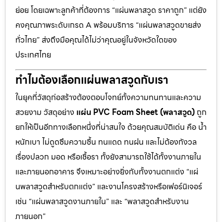
ย่อย โดยเฉพาะลูกค้าที่ต้องการ “แผ่นพลาสวูด ราคาถูก” แต่ยัง
คงคุณภาพระดับเกรด A พร้อมบริการ “แผ่นพลาสวูดขายส่ง
ทั่วไทย” ส่งถึงมือคุณได้ไม่ว่าคุณอยู่ในจังหวัดใดของ
ประเทศไทย
ทำไมต้องเลือกแผ่นพลาสวูดกับเรา
ในยุคที่วัสดุก่อสร้างต้องตอบโจทย์ทั้งความทนทานและความ
สวยงาม วัสดุอย่าง
แผ่น PVC Foam Sheet (พลาสวูด)
ถูก
ยกให้เป็นอีกทางเลือกหนึ่งที่น่าสนใจ ด้วยคุณสมบัติเด่น คือ น้ำ
หนักเบา ไม่ดูดซึมความชื้น ทนแดด ทนฝน และไม่ต้องกังวล
เรื่องปลวก มอด หรือเชื้อรา ทั้งยังสามารถใช้ได้ทั้งงานภายใน
และภายนอกอาคาร จึงเหมาะอย่างยิ่งกับทั้งงานตกแต่ง “แผ่
นพลาสวูดสำหรับตกแต่ง” และงานโครงสร้างหรือเฟอร์นิเจอร์
เช่น “แผ่นพลาสวูดงานภายใน” และ “พลาสวูดสำหรับงาน
ภายนอก”