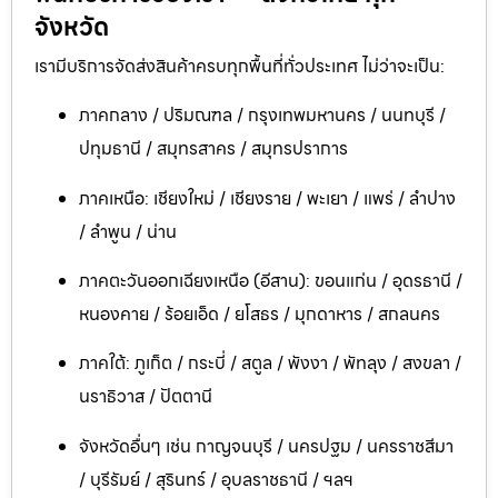
จังหวัด
เรามีบริการจัดส่งสินค้าครบทุกพื้นที่ทั่วประเทศ ไม่ว่าจะเป็น:
ภาคกลาง / ปริมณฑล / กรุงเทพมหานคร / นนทบุรี /
ปทุมธานี / สมุทรสาคร / สมุทรปราการ
ภาคเหนือ: เชียงใหม่ / เชียงราย / พะเยา / แพร่ / ลำปาง
/ ลำพูน / น่าน
ภาคตะวันออกเฉียงเหนือ (อีสาน): ขอนแก่น / อุดรธานี /
หนองคาย / ร้อยเอ็ด / ยโสธร / มุกดาหาร / สกลนคร
ภาคใต้: ภูเก็ต / กระบี่ / สตูล / พังงา / พัทลุง / สงขลา /
นราธิวาส / ปัตตานี
จังหวัดอื่นๆ เช่น กาญจนบุรี / นครปฐม / นครราชสีมา
/ บุรีรัมย์ / สุรินทร์ / อุบลราชธานี / ฯลฯ