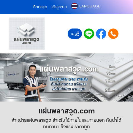
LANGUAGE
ติดต่อเรา
เข้าสู่ระบบ
เมนู
แผ่นพลาสวูด.com
จำหน่ายแผ่นพลาสวูด สำหรับใช้ภายในและภายนอก กันน้ำได้
ทนทาน แข็งแรง ราคาถูก