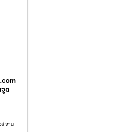
ูด.com
สวูด
ร์ งาน