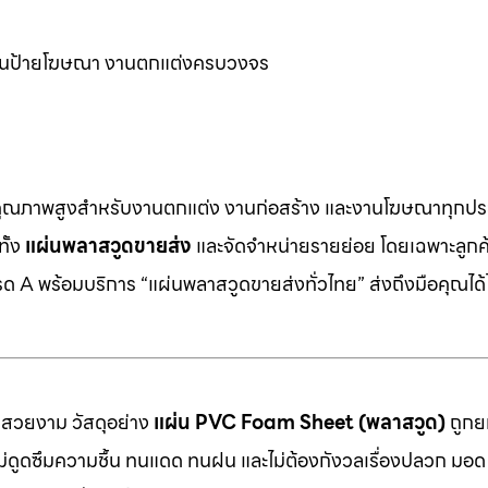
์ งานป้ายโฆษณา งานตกแต่งครบวงจร
คุณภาพสูงสำหรับงานตกแต่ง งานก่อสร้าง และงานโฆษณาทุกประ
ทั้ง
แผ่นพลาสวูดขายส่ง
และจัดจำหน่ายรายย่อย โดยเฉพาะลูกค้า
 A พร้อมบริการ “แผ่นพลาสวูดขายส่งทั่วไทย” ส่งถึงมือคุณได้ไ
มสวยงาม วัสดุอย่าง
แผ่น PVC Foam Sheet (พลาสวูด)
ถูกยก
 ไม่ดูดซึมความชื้น ทนแดด ทนฝน และไม่ต้องกังวลเรื่องปลวก มอด ห