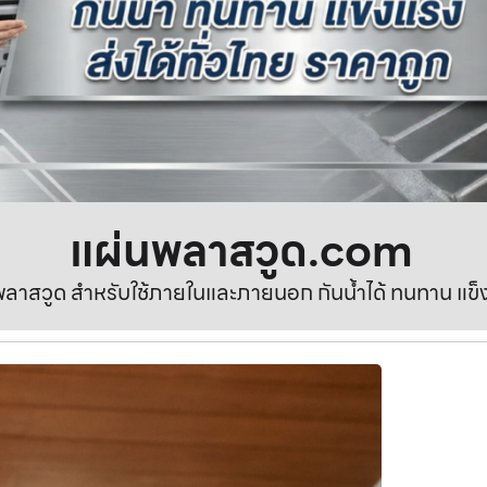
แผ่นพลาสวูด.com
ลาสวูด สำหรับใช้ภายในและภายนอก กันน้ำได้ ทนทาน แข็