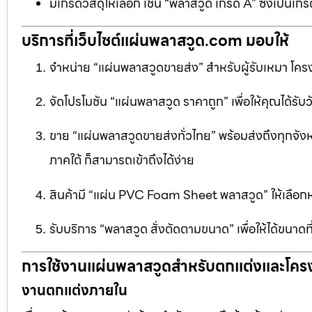
มีเกรดวัสดุให้เลือก เช่น “พลาสวูด เกรด A” ซึ่งเ
บริการที่เว็บไซต์แผ่นพลาสวูด.com มอบให้
จำหน่าย “แผ่นพลาสวูดขายส่ง” สำหรับผู้รับเหมา โครง
จัดโปรโมชัน “แผ่นพลาสวูด ราคาถูก” เพื่อให้คุณได้รับว
ขาย “แผ่นพลาสวูดขายส่งทั่วไทย” พร้อมส่งถึงทุกจัง
ภาคใต้ ก็สามารถเข้าถึงได้ง่าย
สินค้ามี “แผ่น PVC Foam Sheet พลาสวูด” ให้เล
รับบริการ “พลาสวูด สั่งตัดตามขนาด” เพื่อให้ได้ขนาด
การใช้งานแผ่นพลาสวูดสำหรับตกแต่งและโคร
งานตกแต่งภายใน