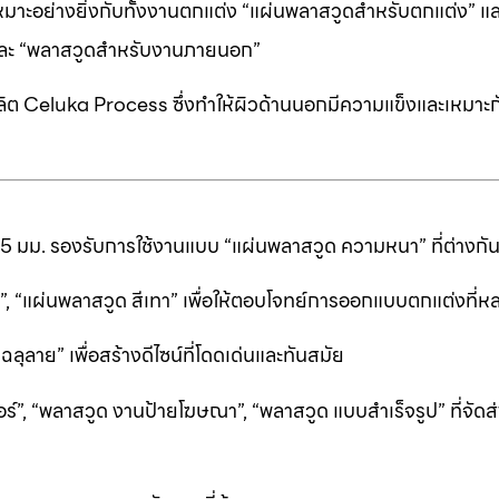
หมาะอย่างยิ่งกับทั้งงานตกแต่ง “แผ่นพลาสวูดสำหรับตกแต่ง” แ
” และ “พลาสวูดสำหรับงานภายนอก”
ต Celuka Process ซึ่งทำให้ผิวด้านนอกมีความแข็งและเหมาะก
25 มม. รองรับการใช้งานแบบ “แผ่นพลาสวูด ความหนา” ที่ต่างก
ีดำ”, “แผ่นพลาสวูด สีเทา” เพื่อให้ตอบโจทย์การออกแบบตกแต่งที
ลาย” เพื่อสร้างดีไซน์ที่โดดเด่นและทันสมัย
ร์”, “พลาสวูด งานป้ายโฆษณา”, “พลาสวูด แบบสำเร็จรูป” ที่จัดส่