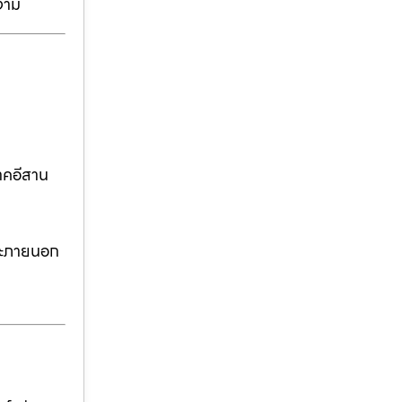
งาม
าคอีสาน
ละภายนอก