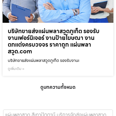
บริษัทขายส่งแผ่นพลาสวูดภูเก็ต รองรับ
งานเฟอร์นิเจอร์ งานป้ายโฆษณา งาน
ตกแต่งครบวงจร ราคาถูก แผ่นพลา
สวูด.com
บริษัทขายส่งแผ่นพลาสวูดภูเก็ต รองรับงานเ
ดูเพิ่มเติม »
ดูบทความทั้งหมด
แผ่นพลาสวูด สีเทาปัตตานี บริการจัดส่งแผ่นพลาสวูด