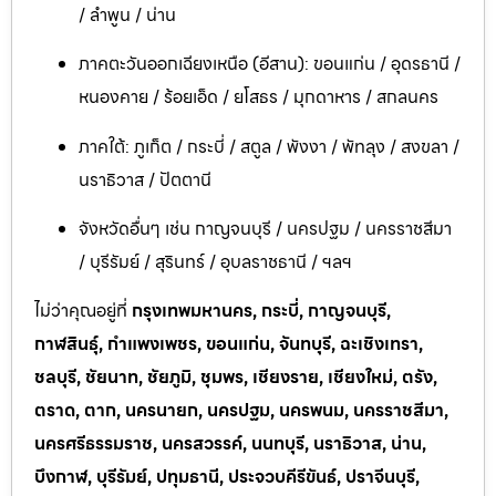
/ ลำพูน / น่าน
ภาคตะวันออกเฉียงเหนือ (อีสาน): ขอนแก่น / อุดรธานี /
หนองคาย / ร้อยเอ็ด / ยโสธร / มุกดาหาร / สกลนคร
ภาคใต้: ภูเก็ต / กระบี่ / สตูล / พังงา / พัทลุง / สงขลา /
นราธิวาส / ปัตตานี
จังหวัดอื่นๆ เช่น กาญจนบุรี / นครปฐม / นครราชสีมา
/ บุรีรัมย์ / สุรินทร์ / อุบลราชธานี / ฯลฯ
ไม่ว่าคุณอยู่ที่
กรุงเทพมหานคร, กระบี่, กาญจนบุรี,
กาฬสินธุ์, กำแพงเพชร, ขอนแก่น, จันทบุรี, ฉะเชิงเทรา,
ชลบุรี, ชัยนาท, ชัยภูมิ, ชุมพร, เชียงราย, เชียงใหม่, ตรัง,
ตราด, ตาก, นครนายก, นครปฐม, นครพนม, นครราชสีมา,
นครศรีธรรมราช, นครสวรรค์, นนทบุรี, นราธิวาส, น่าน,
บึงกาฬ, บุรีรัมย์, ปทุมธานี, ประจวบคีรีขันธ์, ปราจีนบุรี,