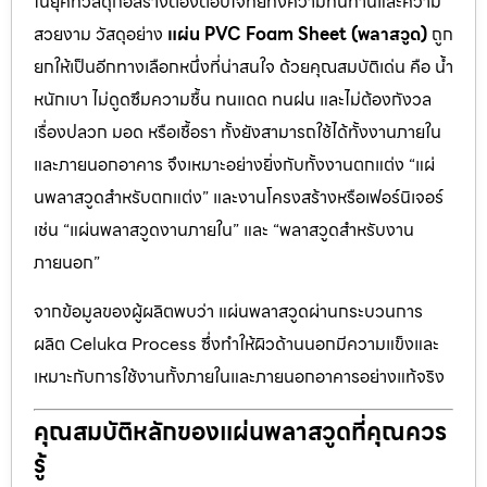
ในยุคที่วัสดุก่อสร้างต้องตอบโจทย์ทั้งความทนทานและความ
สวยงาม วัสดุอย่าง
แผ่น PVC Foam Sheet (พลาสวูด)
ถูก
ยกให้เป็นอีกทางเลือกหนึ่งที่น่าสนใจ ด้วยคุณสมบัติเด่น คือ น้ำ
หนักเบา ไม่ดูดซึมความชื้น ทนแดด ทนฝน และไม่ต้องกังวล
เรื่องปลวก มอด หรือเชื้อรา ทั้งยังสามารถใช้ได้ทั้งงานภายใน
และภายนอกอาคาร จึงเหมาะอย่างยิ่งกับทั้งงานตกแต่ง “แผ่
นพลาสวูดสำหรับตกแต่ง” และงานโครงสร้างหรือเฟอร์นิเจอร์
เช่น “แผ่นพลาสวูดงานภายใน” และ “พลาสวูดสำหรับงาน
ภายนอก”
จากข้อมูลของผู้ผลิตพบว่า แผ่นพลาสวูดผ่านกระบวนการ
ผลิต Celuka Process ซึ่งทำให้ผิวด้านนอกมีความแข็งและ
เหมาะกับการใช้งานทั้งภายในและภายนอกอาคารอย่างแท้จริง
คุณสมบัติหลักของแผ่นพลาสวูดที่คุณควร
รู้