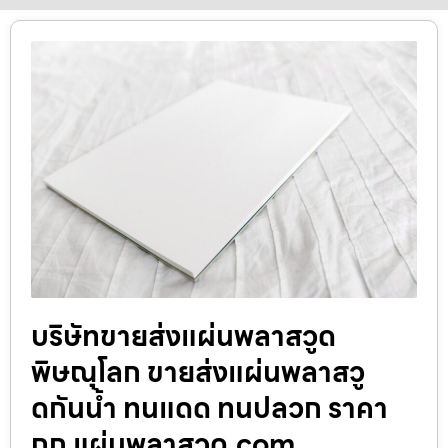
บริษัทขายส่งแผ่นพลาสวูด
พิษณุโลก ขายส่งแผ่นพลาสวู
ดกันน้ำ ทนแดด ทนปลวก ราคา
ถูก แผ่นพลาสวูด.com