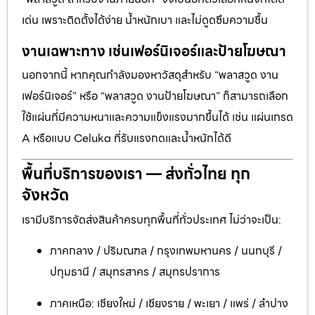
เด่น เพราะติดตั้งได้ง่าย น้ำหนักเบา และไม่ดูดซึมความชื้น
งานเฉพาะทาง เช่นเฟอร์นิเจอร์และป้ายโฆษณา
นอกจากนี้ หากคุณกำลังมองหาวัสดุสำหรับ “พลาสวูด งาน
เฟอร์นิเจอร์” หรือ “พลาสวูด งานป้ายโฆษณา” ก็สามารถเลือก
ใช้แผ่นที่มีความหนาและความแข็งแรงมากขึ้นได้ เช่น แผ่นเกรด
A หรือแบบ Celuka ที่รับแรงกดและน้ำหนักได้ดี
พื้นที่บริการของเรา — ส่งทั่วไทย ทุก
จังหวัด
เรามีบริการจัดส่งสินค้าครบทุกพื้นที่ทั่วประเทศ ไม่ว่าจะเป็น:
ภาคกลาง / ปริมณฑล / กรุงเทพมหานคร / นนทบุรี /
ปทุมธานี / สมุทรสาคร / สมุทรปราการ
ภาคเหนือ: เชียงใหม่ / เชียงราย / พะเยา / แพร่ / ลำปาง