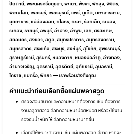
ปัตตานี, พระนครศรีอยุธยา, พะเยา, พังงา, พัทลุง, พิจิตร,
พิษณุโลก, เพชรบุรี, เพชรบูรณ์, แพร่, ภูเก็ต, มหาสารคาม,
มุกดาหาร, แม่ฮ่องสอน, ยโสธร, ยะลา, ร้อยเอ็ด, ระนอง,
ระยอง, ราชบุรี, ลพบุรี, ลำปาง, ลำพูน, เลย, ศรีสะเกษ,
สกลนคร, สงขลา, สตูล, สมุทรปราการ, สมุทรสงคราม,
สมุทรสาคร, สระแก้ว, สระบุรี, สิงห์บุรี, สุโขทัย, สุพรรณบุรี,
สุราษฎร์ธานี, สุรินทร์, หนองคาย, หนองบัวลำภู, อ่างทอง,
อำนาจเจริญ, อุดรธานี, อุตรดิตถ์, อุทัยธานี, อุบลธานี,
โคราช, แปดริ้ว, พัทยา — เราพร้อมส่งถึงคุณ
คำแนะนำก่อนเลือกซื้อแผ่นพลาสวูด
ตรวจสอบขนาดและความหนาที่ต้องการ เช่น ต้องการ
งานฉลุลายอาจเลือกความหนาน้อยหน่อย หรือจะใช้งาน
รองรับน้ำหนักให้เลือกความหนามากขึ้น
เลือกสีให้เหมาะกับงาน เช่น แผ่นพลาสวูด สีขาว หากจะ