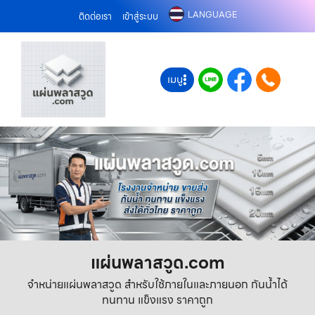
LANGUAGE
ติดต่อเรา
เข้าสู่ระบบ
เมนู
แผ่นพลาสวูด.com
จำหน่ายแผ่นพลาสวูด สำหรับใช้ภายในและภายนอก กันน้ำได้
ทนทาน แข็งแรง ราคาถูก