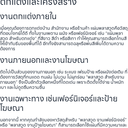
ตกแต่งและโครงสร้าง
งานตกแต่งภายใน
เมื่อคุณต้องการตกแต่งบ้าน สำนักงาน หรือร้านค้า แผ่นพลาสวูดคือวัสดุ
ที่ตอบโจทย์ได้ดี ทั้งในงานเพดาน ผนัง หรือเฟอร์นิเจอร์ เช่น “แผ่นพลา
สวูด สำหรับตกแต่ง” ที่สีขาว สีดำ หรือสีเทา ทำให้คุณสามารถเลือกโทนสี
ให้เข้ากับธีมของพื้นที่ได้ อีกทั้งยังสามารถฉลุหรือพ่นสีเพิ่มได้ตามความ
ต้องการ
งานภายนอกและงานโฆษณา
ถัดไปเป็นส่วนของงานภายนอก เช่น ระแนง เฟรมป้าย หรือผนังต่อเติม ที่
ต้องการวัสดุที่ทนแดด ทนฝน ไม่บวม ไม่ผุกร่อน “พลาสวูด สำหรับงาน
ภายนอก” จึงเป็นอีกตัวเลือกหนึ่งที่โดดเด่น เพราะติดตั้งได้ง่าย น้ำหนัก
เบา และไม่ดูดซึมความชื้น
งานเฉพาะทาง เช่นเฟอร์นิเจอร์และป้าย
โฆษณา
นอกจากนี้ หากคุณกำลังมองหาวัสดุสำหรับ “พลาสวูด งานเฟอร์นิเจอร์”
หรือ “พลาสวูด งานป้ายโฆษณา” ก็สามารถเลือกใช้แผ่นที่มีความหนาและ