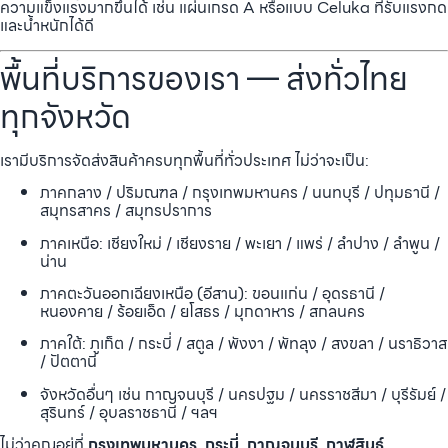
ความแข็งแรงมากขึ้นได้ เช่น แผ่นเกรด A หรือแบบ Celuka ที่รับแรงกด
และน้ำหนักได้ดี
พื้นที่บริการของเรา — ส่งทั่วไทย
ทุกจังหวัด
เรามีบริการจัดส่งสินค้าครบทุกพื้นที่ทั่วประเทศ ไม่ว่าจะเป็น:
ภาคกลาง / ปริมณฑล / กรุงเทพมหานคร / นนทบุรี / ปทุมธานี /
สมุทรสาคร / สมุทรปราการ
ภาคเหนือ: เชียงใหม่ / เชียงราย / พะเยา / แพร่ / ลำปาง / ลำพูน /
น่าน
ภาคตะวันออกเฉียงเหนือ (อีสาน): ขอนแก่น / อุดรธานี /
หนองคาย / ร้อยเอ็ด / ยโสธร / มุกดาหาร / สกลนคร
ภาคใต้: ภูเก็ต / กระบี่ / สตูล / พังงา / พัทลุง / สงขลา / นราธิวาส
/ ปัตตานี
จังหวัดอื่นๆ เช่น กาญจนบุรี / นครปฐม / นครราชสีมา / บุรีรัมย์ /
สุรินทร์ / อุบลราชธานี / ฯลฯ
ไม่ว่าคุณอยู่ที่
กรุงเทพมหานคร, กระบี่, กาญจนบุรี, กาฬสินธุ์,