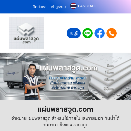
LANGUAGE
ติดต่อเรา
เข้าสู่ระบบ
เมนู
แผ่นพลาสวูด.com
จำหน่ายแผ่นพลาสวูด สำหรับใช้ภายในและภายนอก กันน้ำได้
ทนทาน แข็งแรง ราคาถูก