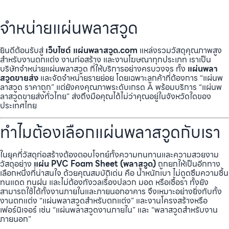
จำหน่ายแผ่นพลาสวูด
ยินดีต้อนรับสู่
เว็บไซต์ แผ่นพลาสวูด.com
แหล่งรวมวัสดุคุณภาพสูง
สำหรับงานตกแต่ง งานก่อสร้าง และงานโฆษณาทุกประเภท เราเป็น
บริษัทจำหน่ายแผ่นพลาสวูด ที่ให้บริการอย่างครบวงจร ทั้ง
แผ่นพลา
สวูดขายส่ง
และจัดจำหน่ายรายย่อย โดยเฉพาะลูกค้าที่ต้องการ “แผ่นพ
ลาสวูด ราคาถูก” แต่ยังคงคุณภาพระดับเกรด A พร้อมบริการ “แผ่นพ
ลาสวูดขายส่งทั่วไทย” ส่งถึงมือคุณได้ไม่ว่าคุณอยู่ในจังหวัดใดของ
ประเทศไทย
ทำไมต้องเลือกแผ่นพลาสวูดกับเรา
ในยุคที่วัสดุก่อสร้างต้องตอบโจทย์ทั้งความทนทานและความสวยงาม
วัสดุอย่าง
แผ่น PVC Foam Sheet (พลาสวูด)
ถูกยกให้เป็นอีกทาง
เลือกหนึ่งที่น่าสนใจ ด้วยคุณสมบัติเด่น คือ น้ำหนักเบา ไม่ดูดซึมความชื้น
ทนแดด ทนฝน และไม่ต้องกังวลเรื่องปลวก มอด หรือเชื้อรา ทั้งยัง
สามารถใช้ได้ทั้งงานภายในและภายนอกอาคาร จึงเหมาะอย่างยิ่งกับทั้ง
งานตกแต่ง “แผ่นพลาสวูดสำหรับตกแต่ง” และงานโครงสร้างหรือ
เฟอร์นิเจอร์ เช่น “แผ่นพลาสวูดงานภายใน” และ “พลาสวูดสำหรับงาน
ภายนอก”