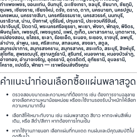
กำแพงเพชร, ขอนแก่น, จันทบุรี, ฉะเชิงเทรา, ชลบุรี, ชัยนาท, ชัยภูมิ,
ชุมพร, เชียงราย, เชียงใหม่, ตรัง, ตราด, ตาก, นครนายก, นครปฐม,
นครพนม, นครราชสีมา, นครศรีธรรมราช, นครสวรรค์, นนทบุรี,
นราธิวาส, น่าน, บึงกาฬ, บุรีรัมย์, ปทุมธานี, ประจวบคีรีขันธ์,
ปราจีนบุรี, ปัตตานี, พระนครศรีอยุธยา, พะเยา, พังงา, พัทลุง, พิจิตร,
พิษณุโลก, เพชรบุรี, เพชรบูรณ์, แพร่, ภูเก็ต, มหาสารคาม, มุกดาหาร,
แม่ฮ่องสอน, ยโสธร, ยะลา, ร้อยเอ็ด, ระนอง, ระยอง, ราชบุรี, ลพบุรี,
ลำปาง, ลำพูน, เลย, ศรีสะเกษ, สกลนคร, สงขลา, สตูล,
สมุทรปราการ, สมุทรสงคราม, สมุทรสาคร, สระแก้ว, สระบุรี, สิงห์บุรี,
สุโขทัย, สุพรรณบุรี, สุราษฎร์ธานี, สุรินทร์, หนองคาย, หนองบัวลำภู,
อ่างทอง, อำนาจเจริญ, อุดรธานี, อุตรดิตถ์, อุทัยธานี, อุบลธานี,
โคราช, แปดริ้ว, พัทยา — เราพร้อมส่งถึงคุณ
คำแนะนำก่อนเลือกซื้อแผ่นพลาสวูด
ตรวจสอบขนาดและความหนาที่ต้องการ เช่น ต้องการงานฉลุลาย
อาจเลือกความหนาน้อยหน่อย หรือจะใช้งานรองรับน้ำหนักให้เลือก
ความหนามากขึ้น
เลือกสีให้เหมาะกับงาน เช่น แผ่นพลาสวูด สีขาว หากจะพ่นสีเพิ่ม
เติม, หรือ สีดำ/สีเทา หากต้องการโทนเข้ม
หากใช้งานภายนอก เลือกแผ่นที่ทนแดด ทนฝนและมีคุณสมบัติไม่
ดูดซึมน้ำ