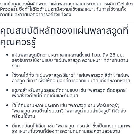
จากข้อมูลของผู้ผลิตพบว่า แผ่นพลาสวูดผ่านกระบวนการผลิต Celuka
Process ซึ่งทำให้ผิวด้านนอกมีความแข็งและเหมาะกับการใช้งานทั้ง
ภายในและภายนอกอาคารอย่างแท้จริง
คุณสมบัติหลักของแผ่นพลาสวูดที่
คุณควรรู้
แผ่นพลาสวูดมีความหนาหลากหลายตั้งแต่ 1 มม. ถึง 25 มม.
รองรับการใช้งานแบบ “แผ่นพลาสวูด ความหนา” ที่ต่างกันตาม
งาน
ใช้งานได้ทั้ง “แผ่นพลาสวูด สีขาว”, “แผ่นพลาสวูด สีดำ”, “แผ่นพ
ลาสวูด สีเทา” เพื่อให้ตอบโจทย์การออกแบบตกแต่งที่หลากหลาย
เหมาะสำหรับงานฉลุและตัดตามแบบ เช่น “พลาสวูด ตัดฉลุลาย”
เพื่อสร้างดีไซน์ที่โดดเด่นและทันสมัย
ใช้ได้กับงานหลายประเภท เช่น “พลาสวูด งานเฟอร์นิเจอร์”,
“พลาสวูด งานป้ายโฆษณา”, “พลาสวูด แบบสำเร็จรูป” ที่จัดส่ง
พร้อมใช้งาน
มีเกรดวัสดุให้เลือก เช่น “พลาสวูด เกรด A” ซึ่งเป็นเกรดคุณภาพ
สูง เหมาะกับงานที่ต้องการความทนทานและความสวยงาม