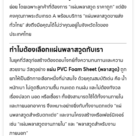
ย่อย โดยเฉพาะลูกค้าที่ต้องการ “แผ่นพลาสวูด ราคาถูก” แต่ยัง
คงคุณภาพระดับเกรด A พร้อมบริการ “แผ่นพลาสวูดขายส่ง
ทั่วไทย” ส่งถึงมือคุณได้ไม่ว่าคุณอยู่ในจังหวัดใดของ
ประเทศไทย
ทำไมต้องเลือกแผ่นพลาสวูดกับเรา
ในยุคที่วัสดุก่อสร้างต้องตอบโจทย์ทั้งความทนทานและความ
สวยงาม วัสดุอย่าง
แผ่น PVC Foam Sheet (พลาสวูด)
ถูก
ยกให้เป็นอีกทางเลือกหนึ่งที่น่าสนใจ ด้วยคุณสมบัติเด่น คือ น้ำ
หนักเบา ไม่ดูดซึมความชื้น ทนแดด ทนฝน และไม่ต้องกังวล
เรื่องปลวก มอด หรือเชื้อรา ทั้งยังสามารถใช้ได้ทั้งงานภายใน
และภายนอกอาคาร จึงเหมาะอย่างยิ่งกับทั้งงานตกแต่ง “แผ่
นพลาสวูดสำหรับตกแต่ง” และงานโครงสร้างหรือเฟอร์นิเจอร์
เช่น “แผ่นพลาสวูดงานภายใน” และ “พลาสวูดสำหรับงาน
ภายนอก”