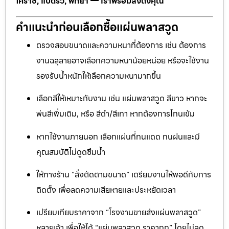
โคราช, แปดริ้ว, พัทยา — เราพร้อมส่งถึงคุณ
คำแนะนำก่อนเลือกซื้อแผ่นพลาสวูด
ตรวจสอบขนาดและความหนาที่ต้องการ เช่น ต้องการ
งานฉลุลายอาจเลือกความหนาน้อยหน่อย หรือจะใช้งาน
รองรับน้ำหนักให้เลือกความหนามากขึ้น
เลือกสีให้เหมาะกับงาน เช่น แผ่นพลาสวูด สีขาว หากจะ
พ่นสีเพิ่มเติม, หรือ สีดำ/สีเทา หากต้องการโทนเข้ม
หากใช้งานภายนอก เลือกแผ่นที่ทนแดด ทนฝนและมี
คุณสมบัติไม่ดูดซึมน้ำ
ให้ทางร้าน “สั่งตัดตามขนาด” เตรียมงานให้พอดีกับการ
ติดตั้ง เพื่อลดความเสียหายและประหยัดเวลา
เปรียบเทียบราคาจาก “โรงงานขายส่งแผ่นพลาสวูด”
หลายเจ้า เพื่อให้ได้ “แผ่นพลาสวูด ราคาถูก” โดยไม่ลด