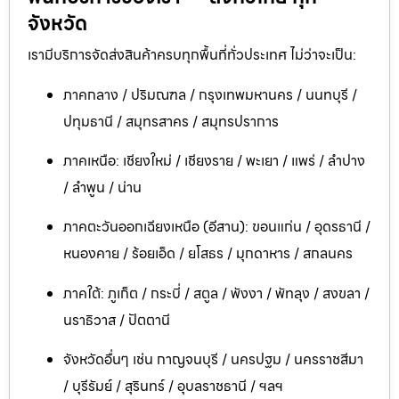
จังหวัด
เรามีบริการจัดส่งสินค้าครบทุกพื้นที่ทั่วประเทศ ไม่ว่าจะเป็น:
ภาคกลาง / ปริมณฑล / กรุงเทพมหานคร / นนทบุรี /
ปทุมธานี / สมุทรสาคร / สมุทรปราการ
ภาคเหนือ: เชียงใหม่ / เชียงราย / พะเยา / แพร่ / ลำปาง
/ ลำพูน / น่าน
ภาคตะวันออกเฉียงเหนือ (อีสาน): ขอนแก่น / อุดรธานี /
หนองคาย / ร้อยเอ็ด / ยโสธร / มุกดาหาร / สกลนคร
ภาคใต้: ภูเก็ต / กระบี่ / สตูล / พังงา / พัทลุง / สงขลา /
นราธิวาส / ปัตตานี
จังหวัดอื่นๆ เช่น กาญจนบุรี / นครปฐม / นครราชสีมา
/ บุรีรัมย์ / สุรินทร์ / อุบลราชธานี / ฯลฯ