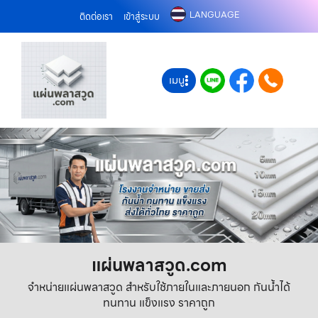
LANGUAGE
ติดต่อเรา
เข้าสู่ระบบ
เมนู
แผ่นพลาสวูด.com
จำหน่ายแผ่นพลาสวูด สำหรับใช้ภายในและภายนอก กันน้ำได้
ทนทาน แข็งแรง ราคาถูก