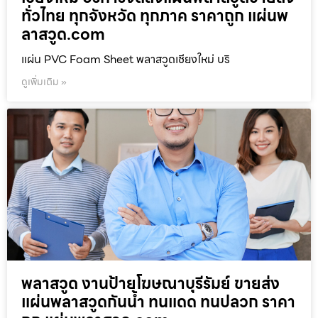
ทั่วไทย ทุกจังหวัด ทุกภาค ราคาถูก แผ่นพ
ลาสวูด.com
แผ่น PVC Foam Sheet พลาสวูดเชียงใหม่ บริ
ดูเพิ่มเติม »
พลาสวูด งานป้ายโฆษณาบุรีรัมย์ ขายส่ง
แผ่นพลาสวูดกันน้ำ ทนแดด ทนปลวก ราคา