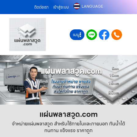
LANGUAGE
ติดต่อเรา
เข้าสู่ระบบ
เมนู
แผ่นพลาสวูด.com
จำหน่ายแผ่นพลาสวูด สำหรับใช้ภายในและภายนอก กันน้ำได้
ทนทาน แข็งแรง ราคาถูก