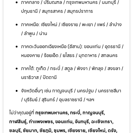
ภาคกลาง / ปริมณฑล / กรุงเทพมหานคร / นนทบุรี /
ปทุมธานี / สมุทรสาคร / สมุทรปราการ
ภาคเหนือ: เชียงใหม่ / เชียงราย / พะเยา / แพร่ / ลำปาง
/ ลำพูน / น่าน
ภาคตะวันออกเฉียงเหนือ (อีสาน): ขอนแก่น / อุดรธานี /
หนองคาย / ร้อยเอ็ด / ยโสธร / มุกดาหาร / สกลนคร
ภาคใต้: ภูเก็ต / กระบี่ / สตูล / พังงา / พัทลุง / สงขลา /
นราธิวาส / ปัตตานี
จังหวัดอื่นๆ เช่น กาญจนบุรี / นครปฐม / นครราชสีมา
/ บุรีรัมย์ / สุรินทร์ / อุบลราชธานี / ฯลฯ
ไม่ว่าคุณอยู่ที่
กรุงเทพมหานคร, กระบี่, กาญจนบุรี,
กาฬสินธุ์, กำแพงเพชร, ขอนแก่น, จันทบุรี, ฉะเชิงเทรา,
ชลบุรี, ชัยนาท, ชัยภูมิ, ชุมพร, เชียงราย, เชียงใหม่, ตรัง,