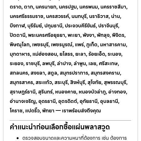
ตราด, ตาก, นครนายก, นครปฐม, นครพนม, นครราชสีมา,
นครศรีธรรมราช, นครสวรรค์, นนทบุรี, นราธิวาส, น่าน,
บึงกาฬ, บุรีรัมย์, ปทุมธานี, ประจวบคีรีขันธ์, ปราจีนบุรี,
ปัตตานี, พระนครศรีอยุธยา, พะเยา, พังงา, พัทลุง, พิจิตร,
พิษณุโลก, เพชรบุรี, เพชรบูรณ์, แพร่, ภูเก็ต, มหาสารคาม,
มุกดาหาร, แม่ฮ่องสอน, ยโสธร, ยะลา, ร้อยเอ็ด, ระนอง,
ระยอง, ราชบุรี, ลพบุรี, ลำปาง, ลำพูน, เลย, ศรีสะเกษ,
สกลนคร, สงขลา, สตูล, สมุทรปราการ, สมุทรสงคราม,
สมุทรสาคร, สระแก้ว, สระบุรี, สิงห์บุรี, สุโขทัย, สุพรรณบุรี,
สุราษฎร์ธานี, สุรินทร์, หนองคาย, หนองบัวลำภู, อ่างทอง,
อำนาจเจริญ, อุดรธานี, อุตรดิตถ์, อุทัยธานี, อุบลธานี,
โคราช, แปดริ้ว, พัทยา — เราพร้อมส่งถึงคุณ
คำแนะนำก่อนเลือกซื้อแผ่นพลาสวูด
ตรวจสอบขนาดและความหนาที่ต้องการ เช่น ต้องการ