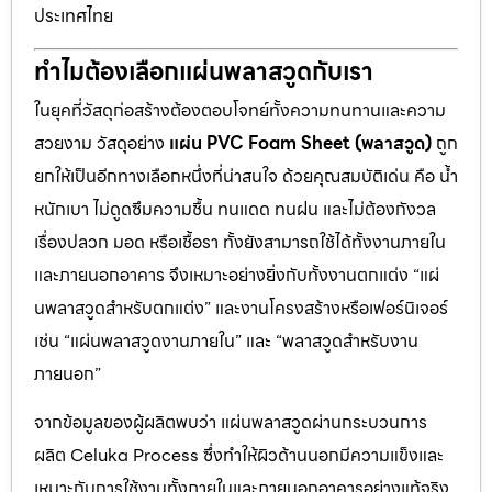
ประเทศไทย
ทำไมต้องเลือกแผ่นพลาสวูดกับเรา
ในยุคที่วัสดุก่อสร้างต้องตอบโจทย์ทั้งความทนทานและความ
สวยงาม วัสดุอย่าง
แผ่น PVC Foam Sheet (พลาสวูด)
ถูก
ยกให้เป็นอีกทางเลือกหนึ่งที่น่าสนใจ ด้วยคุณสมบัติเด่น คือ น้ำ
หนักเบา ไม่ดูดซึมความชื้น ทนแดด ทนฝน และไม่ต้องกังวล
เรื่องปลวก มอด หรือเชื้อรา ทั้งยังสามารถใช้ได้ทั้งงานภายใน
และภายนอกอาคาร จึงเหมาะอย่างยิ่งกับทั้งงานตกแต่ง “แผ่
นพลาสวูดสำหรับตกแต่ง” และงานโครงสร้างหรือเฟอร์นิเจอร์
เช่น “แผ่นพลาสวูดงานภายใน” และ “พลาสวูดสำหรับงาน
ภายนอก”
จากข้อมูลของผู้ผลิตพบว่า แผ่นพลาสวูดผ่านกระบวนการ
ผลิต Celuka Process ซึ่งทำให้ผิวด้านนอกมีความแข็งและ
เหมาะกับการใช้งานทั้งภายในและภายนอกอาคารอย่างแท้จริง