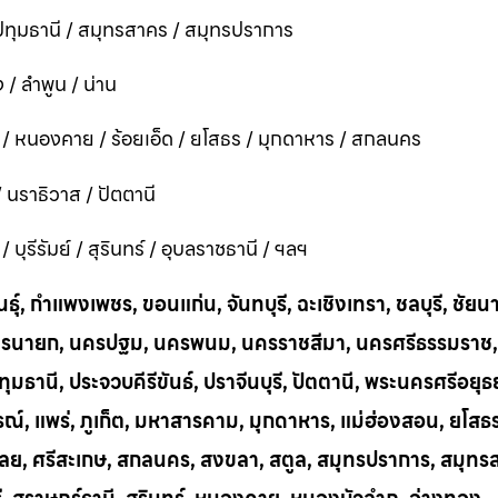
ทุมธานี / สมุทรสาคร / สมุทรปราการ
 / ลำพูน / น่าน
ี / หนองคาย / ร้อยเอ็ด / ยโสธร / มุกดาหาร / สกลนคร
 / นราธิวาส / ปัตตานี
ุรีรัมย์ / สุรินทร์ / อุบลราชธานี / ฯลฯ
ุ์, กำแพงเพชร, ขอนแก่น, จันทบุรี, ฉะเชิงเทรา, ชลบุรี, ชัยน
าก, นครนายก, นครปฐม, นครพนม, นครราชสีมา, นครศรีธรรมราช,
ทุมธานี, ประจวบคีรีขันธ์, ปราจีนบุรี, ปัตตานี, พระนครศรีอยุธ
บูรณ์, แพร่, ภูเก็ต, มหาสารคาม, มุกดาหาร, แม่ฮ่องสอน, ยโสธ
น, เลย, ศรีสะเกษ, สกลนคร, สงขลา, สตูล, สมุทรปราการ, สมุท