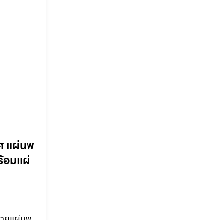
ทศ แผ่นพ
้อมแผ่
น่ายแผ่นพ