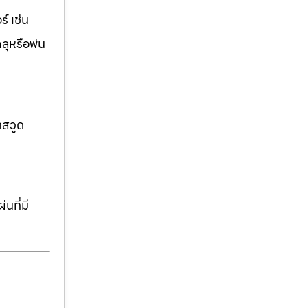
์ เช่น
ฉลุหรือพ่น
าสวูด
นที่มี