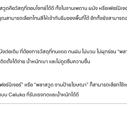
ดคือวัสดุที่ตอบโจทย์ได้ดี ทั้งในงานเพดาน ผนัง หรือเฟอร์นิเจอร
ุณสามารถเลือกโทนสีให้เข้ากับธีมของพื้นที่ได้ อีกทั้งยังสามารถ
ต่อเติม ที่ต้องการวัสดุที่ทนแดด ทนฝน ไม่บวม ไม่ผุกร่อน “พล
ิดตั้งได้ง่าย น้ำหนักเบา และไม่ดูดซึมความชื้น
ร์นิเจอร์” หรือ “พลาสวูด งานป้ายโฆษณา” ก็สามารถเลือกใช้แผ่
บบ Celuka ที่รับแรงกดและน้ำหนักได้ดี