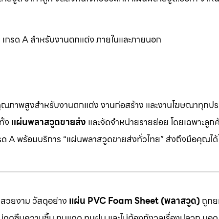
ูด เกรด A สำหรับงานตกแต่ง ภายในและภายนอก
คุณภาพสูงสำหรับงานตกแต่ง งานก่อสร้าง และงานโฆษณาทุกประ
ทั้ง
แผ่นพลาสวูดขายส่ง
และจัดจำหน่ายรายย่อย โดยเฉพาะลูกค้า
 A พร้อมบริการ “แผ่นพลาสวูดขายส่งทั่วไทย” ส่งถึงมือคุณได้ไ
มสวยงาม วัสดุอย่าง
แผ่น PVC Foam Sheet (พลาสวูด)
ถูกยก
 ไม่ดูดซึมความชื้น ทนแดด ทนฝน และไม่ต้องกังวลเรื่องปลวก มอด ห