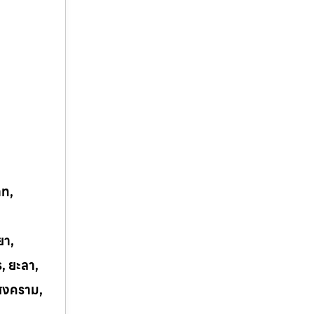
าท,
ยา,
ร, ยะลา,
รสงคราม,