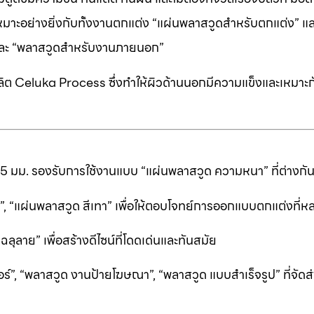
หมาะอย่างยิ่งกับทั้งงานตกแต่ง “แผ่นพลาสวูดสำหรับตกแต่ง” แ
” และ “พลาสวูดสำหรับงานภายนอก”
ต Celuka Process ซึ่งทำให้ผิวด้านนอกมีความแข็งและเหมาะก
25 มม. รองรับการใช้งานแบบ “แผ่นพลาสวูด ความหนา” ที่ต่างก
ีดำ”, “แผ่นพลาสวูด สีเทา” เพื่อให้ตอบโจทย์การออกแบบตกแต่งที
ลาย” เพื่อสร้างดีไซน์ที่โดดเด่นและทันสมัย
ร์”, “พลาสวูด งานป้ายโฆษณา”, “พลาสวูด แบบสำเร็จรูป” ที่จัดส่