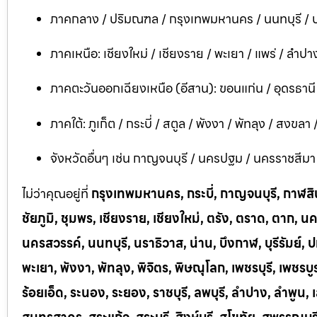
ภาคกลาง / ปริมณฑล / กรุงเทพมหานคร / นนทบุรี / ป
ภาคเหนือ: เชียงใหม่ / เชียงราย / พะเยา / แพร่ / ลำปาง
ภาคตะวันออกเฉียงเหนือ (อีสาน): ขอนแก่น / อุดรธาน
ภาคใต้: ภูเก็ต / กระบี่ / สตูล / พังงา / พัทลุง / สงขลา
จังหวัดอื่นๆ เช่น กาญจนบุรี / นครปฐม / นครราชสีมา / บ
ไม่ว่าคุณอยู่ที่
กรุงเทพมหานคร, กระบี่, กาญจนบุรี, กาฬสินธ
ชัยภูมิ, ชุมพร, เชียงราย, เชียงใหม่, ตรัง, ตราด, ต
นครสวรรค์, นนทบุรี, นราธิวาส, น่าน, บึงกาฬ, บุรีรัมย์, ป
พะเยา, พังงา, พัทลุง, พิจิตร, พิษณุโลก, เพชรบุรี, เพชร
ร้อยเอ็ด, ระนอง, ระยอง, ราชบุรี, ลพบุรี, ลำปาง, ลำพู