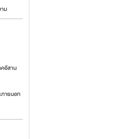
งาม
าคอีสาน
ละภายนอก