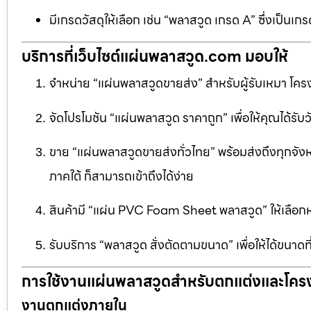
มีเกรดวัสดุให้เลือก เช่น “พลาสวูด เกรด A” ซึ่งเ
บริการที่เว็บไซต์แผ่นพลาสวูด.com มอบให้
จำหน่าย “แผ่นพลาสวูดขายส่ง” สำหรับผู้รับเหมา โครง
จัดโปรโมชัน “แผ่นพลาสวูด ราคาถูก” เพื่อให้คุณได้รับว
ขาย “แผ่นพลาสวูดขายส่งทั่วไทย” พร้อมส่งถึงทุกจัง
ภาคใต้ ก็สามารถเข้าถึงได้ง่าย
สินค้ามี “แผ่น PVC Foam Sheet พลาสวูด” ให้เล
รับบริการ “พลาสวูด สั่งตัดตามขนาด” เพื่อให้ได้ขนาด
การใช้งานแผ่นพลาสวูดสำหรับตกแต่งและโคร
งานตกแต่งภายใน