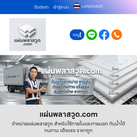
LANGUAGE
ติดต่อเรา
เข้าสู่ระบบ
เมนู
แผ่นพลาสวูด.com
จำหน่ายแผ่นพลาสวูด สำหรับใช้ภายในและภายนอก กันน้ำได้
ทนทาน แข็งแรง ราคาถูก