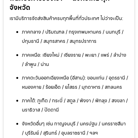
จังหวัด
เรามีบริการจัดส่งสินค้าครบทุกพื้นที่ทั่วประเทศ ไม่ว่าจะเป็น:
ภาคกลาง / ปริมณฑล / กรุงเทพมหานคร / นนทบุรี /
ปทุมธานี / สมุทรสาคร / สมุทรปราการ
ภาคเหนือ: เชียงใหม่ / เชียงราย / พะเยา / แพร่ / ลำปาง
/ ลำพูน / น่าน
ภาคตะวันออกเฉียงเหนือ (อีสาน): ขอนแก่น / อุดรธานี /
หนองคาย / ร้อยเอ็ด / ยโสธร / มุกดาหาร / สกลนคร
ภาคใต้: ภูเก็ต / กระบี่ / สตูล / พังงา / พัทลุง / สงขลา /
นราธิวาส / ปัตตานี
จังหวัดอื่นๆ เช่น กาญจนบุรี / นครปฐม / นครราชสีมา
/ บุรีรัมย์ / สุรินทร์ / อุบลราชธานี / ฯลฯ