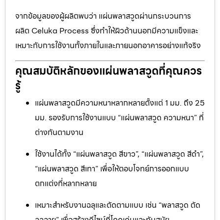
จากข้อมูลของผู้ผลิตพบว่า แผ่นพลาสวูดผ่านกระบวนการ
ผลิต Celuka Process ซึ่งทำให้ผิวด้านนอกมีความแข็งและ
เหมาะกับการใช้งานทั้งภายในและภายนอกอาคารอย่างแท้จริง
คุณสมบัติหลักของแผ่นพลาสวูดที่คุณควร
รู้
แผ่นพลาสวูดมีความหนาหลากหลายตั้งแต่ 1 มม. ถึง 25
มม. รองรับการใช้งานแบบ “แผ่นพลาสวูด ความหนา” ที่
ต่างกันตามงาน
ใช้งานได้ทั้ง “แผ่นพลาสวูด สีขาว”, “แผ่นพลาสวูด สีดำ”,
“แผ่นพลาสวูด สีเทา” เพื่อให้ตอบโจทย์การออกแบบ
ตกแต่งที่หลากหลาย
เหมาะสำหรับงานฉลุและตัดตามแบบ เช่น “พลาสวูด ตัด
ฉลุลาย” เพื่อสร้างดีไซน์ที่โดดเด่นและทันสมัย