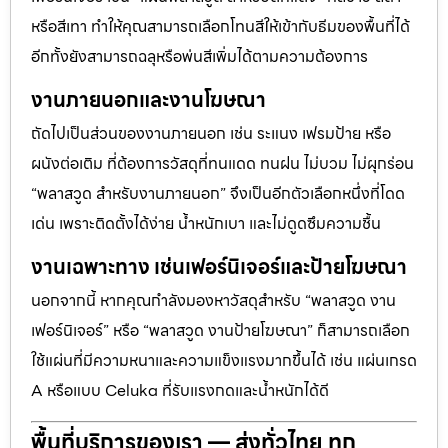
หรือสีเทา ทำให้คุณสามารถเลือกโทนสีให้เข้ากับธีมของพื้นที่ได้
อีกทั้งยังสามารถฉลุหรือพ่นสีเพิ่มได้ตามความต้องการ
งานภายนอกและงานโฆษณา
ถัดไปเป็นส่วนของงานภายนอก เช่น ระแนง เฟรมป้าย หรือ
ผนังต่อเติม ที่ต้องการวัสดุที่ทนแดด ทนฝน ไม่บวม ไม่ผุกร่อน
“พลาสวูด สำหรับงานภายนอก” จึงเป็นอีกตัวเลือกหนึ่งที่โดด
เด่น เพราะติดตั้งได้ง่าย น้ำหนักเบา และไม่ดูดซึมความชื้น
งานเฉพาะทาง เช่นเฟอร์นิเจอร์และป้ายโฆษณา
นอกจากนี้ หากคุณกำลังมองหาวัสดุสำหรับ “พลาสวูด งาน
เฟอร์นิเจอร์” หรือ “พลาสวูด งานป้ายโฆษณา” ก็สามารถเลือก
ใช้แผ่นที่มีความหนาและความแข็งแรงมากขึ้นได้ เช่น แผ่นเกรด
A หรือแบบ Celuka ที่รับแรงกดและน้ำหนักได้ดี
พื้นที่บริการของเรา — ส่งทั่วไทย ทุก