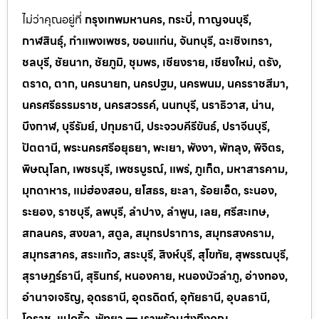
ไม่ว่าคุณอยู่ที่
กรุงเทพมหานคร, กระบี่, กาญจนบุรี,
กาฬสินธุ์, กำแพงเพชร, ขอนแก่น, จันทบุรี, ฉะเชิงเทรา,
ชลบุรี, ชัยนาท, ชัยภูมิ, ชุมพร, เชียงราย, เชียงใหม่, ตรัง,
ตราด, ตาก, นครนายก, นครปฐม, นครพนม, นครราชสีมา,
นครศรีธรรมราช, นครสวรรค์, นนทบุรี, นราธิวาส, น่าน,
บึงกาฬ, บุรีรัมย์, ปทุมธานี, ประจวบคีรีขันธ์, ปราจีนบุรี,
ปัตตานี, พระนครศรีอยุธยา, พะเยา, พังงา, พัทลุง, พิจิตร,
พิษณุโลก, เพชรบุรี, เพชรบูรณ์, แพร่, ภูเก็ต, มหาสารคาม,
มุกดาหาร, แม่ฮ่องสอน, ยโสธร, ยะลา, ร้อยเอ็ด, ระนอง,
ระยอง, ราชบุรี, ลพบุรี, ลำปาง, ลำพูน, เลย, ศรีสะเกษ,
สกลนคร, สงขลา, สตูล, สมุทรปราการ, สมุทรสงคราม,
สมุทรสาคร, สระแก้ว, สระบุรี, สิงห์บุรี, สุโขทัย, สุพรรณบุรี,
สุราษฎร์ธานี, สุรินทร์, หนองคาย, หนองบัวลำภู, อ่างทอง,
อำนาจเจริญ, อุดรธานี, อุตรดิตถ์, อุทัยธานี, อุบลธานี,
โคราช, แปดริ้ว, พัทยา — เราพร้อมส่งถึงคุณ