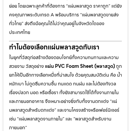
ย่อย โดยเฉพาะลูกค้าที่ต้องการ “แผ่นพลาสวูด ราคาถูก” แต่ยัง
คงคุณภาพระดับเกรด A พร้อมบริการ “แผ่นพลาสวูดขายส่ง
ทั่วไทย” ส่งถึงมือคุณได้ไม่ว่าคุณอยู่ในจังหวัดใดของ
ประเทศไทย
ทำไมต้องเลือกแผ่นพลาสวูดกับเรา
ในยุคที่วัสดุก่อสร้างต้องตอบโจทย์ทั้งความทนทานและความ
สวยงาม วัสดุอย่าง
แผ่น PVC Foam Sheet (พลาสวูด)
ถูก
ยกให้เป็นอีกทางเลือกหนึ่งที่น่าสนใจ ด้วยคุณสมบัติเด่น คือ น้ำ
หนักเบา ไม่ดูดซึมความชื้น ทนแดด ทนฝน และไม่ต้องกังวล
เรื่องปลวก มอด หรือเชื้อรา ทั้งยังสามารถใช้ได้ทั้งงานภายใน
และภายนอกอาคาร จึงเหมาะอย่างยิ่งกับทั้งงานตกแต่ง “แผ่
นพลาสวูดสำหรับตกแต่ง” และงานโครงสร้างหรือเฟอร์นิเจอร์
เช่น “แผ่นพลาสวูดงานภายใน” และ “พลาสวูดสำหรับงาน
ภายนอก”