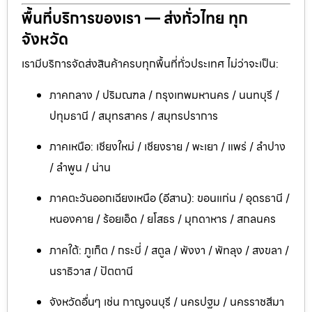
พื้นที่บริการของเรา — ส่งทั่วไทย ทุก
จังหวัด
เรามีบริการจัดส่งสินค้าครบทุกพื้นที่ทั่วประเทศ ไม่ว่าจะเป็น:
ภาคกลาง / ปริมณฑล / กรุงเทพมหานคร / นนทบุรี /
ปทุมธานี / สมุทรสาคร / สมุทรปราการ
ภาคเหนือ: เชียงใหม่ / เชียงราย / พะเยา / แพร่ / ลำปาง
/ ลำพูน / น่าน
ภาคตะวันออกเฉียงเหนือ (อีสาน): ขอนแก่น / อุดรธานี /
หนองคาย / ร้อยเอ็ด / ยโสธร / มุกดาหาร / สกลนคร
ภาคใต้: ภูเก็ต / กระบี่ / สตูล / พังงา / พัทลุง / สงขลา /
นราธิวาส / ปัตตานี
จังหวัดอื่นๆ เช่น กาญจนบุรี / นครปฐม / นครราชสีมา