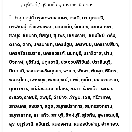
/ บุรีรัมย์ / สุรินทร์ / อุบลราชธานี / ฯลฯ
ไม่ว่าคุณอยู่ที่
กรุงเทพมหานคร, กระบี่, กาญจนบุรี,
กาฬสินธุ์, กำแพงเพชร, ขอนแก่น, จันทบุรี, ฉะเชิงเทรา,
ชลบุรี, ชัยนาท, ชัยภูมิ, ชุมพร, เชียงราย, เชียงใหม่, ตรัง,
ตราด, ตาก, นครนายก, นครปฐม, นครพนม, นครราชสีมา,
นครศรีธรรมราช, นครสวรรค์, นนทบุรี, นราธิวาส, น่าน,
บึงกาฬ, บุรีรัมย์, ปทุมธานี, ประจวบคีรีขันธ์, ปราจีนบุรี,
ปัตตานี, พระนครศรีอยุธยา, พะเยา, พังงา, พัทลุง, พิจิตร,
พิษณุโลก, เพชรบุรี, เพชรบูรณ์, แพร่, ภูเก็ต, มหาสารคาม,
มุกดาหาร, แม่ฮ่องสอน, ยโสธร, ยะลา, ร้อยเอ็ด, ระนอง,
ระยอง, ราชบุรี, ลพบุรี, ลำปาง, ลำพูน, เลย, ศรีสะเกษ,
สกลนคร, สงขลา, สตูล, สมุทรปราการ, สมุทรสงคราม,
สมุทรสาคร, สระแก้ว, สระบุรี, สิงห์บุรี, สุโขทัย, สุพรรณบุรี,
สุราษฎร์ธานี, สุรินทร์, หนองคาย, หนองบัวลำภู, อ่างทอง,