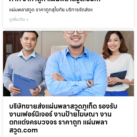
แผ่นพลาสวูด ราคาถูกสุโขทัย บริการจัดส่งแ
ดูเพิ่มเติม »
บริษัทขายส่งแผ่นพลาสวูดภูเก็ต รองรับ
งานเฟอร์นิเจอร์ งานป้ายโฆษณา งาน
ตกแต่งครบวงจร ราคาถูก แผ่นพลา
สวูด.com