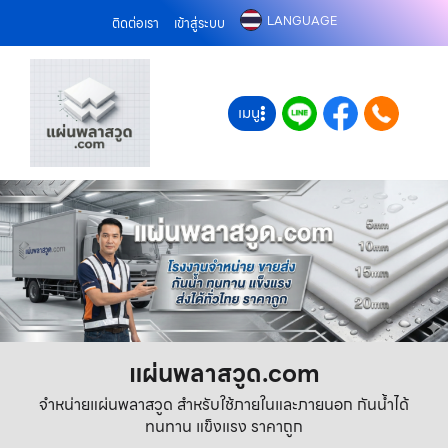
LANGUAGE
ติดต่อเรา
เข้าสู่ระบบ
เมนู
แผ่นพลาสวูด.com
จำหน่ายแผ่นพลาสวูด สำหรับใช้ภายในและภายนอก กันน้ำได้
ทนทาน แข็งแรง ราคาถูก