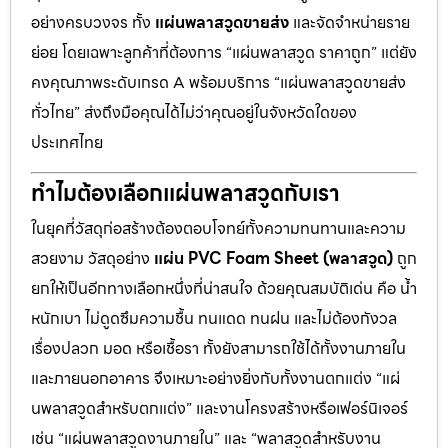
อย่างครบวงจร ทั้ง
แผ่นพลาสวูดขายส่ง
และจัดจำหน่ายราย
ย่อย โดยเฉพาะลูกค้าที่ต้องการ “แผ่นพลาสวูด ราคาถูก” แต่ยัง
คงคุณภาพระดับเกรด A พร้อมบริการ “แผ่นพลาสวูดขายส่ง
ทั่วไทย” ส่งถึงมือคุณได้ไม่ว่าคุณอยู่ในจังหวัดใดของ
ประเทศไทย
ทำไมต้องเลือกแผ่นพลาสวูดกับเรา
ในยุคที่วัสดุก่อสร้างต้องตอบโจทย์ทั้งความทนทานและความ
สวยงาม วัสดุอย่าง
แผ่น PVC Foam Sheet (พลาสวูด)
ถูก
ยกให้เป็นอีกทางเลือกหนึ่งที่น่าสนใจ ด้วยคุณสมบัติเด่น คือ น้ำ
หนักเบา ไม่ดูดซึมความชื้น ทนแดด ทนฝน และไม่ต้องกังวล
เรื่องปลวก มอด หรือเชื้อรา ทั้งยังสามารถใช้ได้ทั้งงานภายใน
และภายนอกอาคาร จึงเหมาะอย่างยิ่งกับทั้งงานตกแต่ง “แผ่
นพลาสวูดสำหรับตกแต่ง” และงานโครงสร้างหรือเฟอร์นิเจอร์
เช่น “แผ่นพลาสวูดงานภายใน” และ “พลาสวูดสำหรับงาน