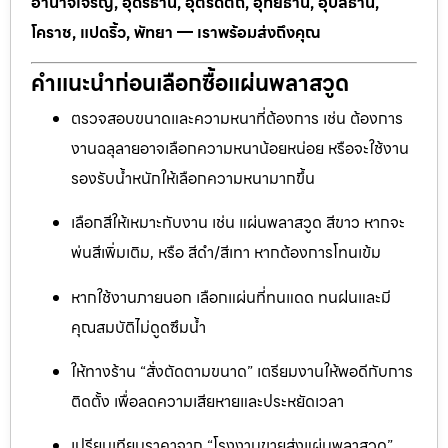
อำนาจเจริญ, อุดรธานี, อุตรดิตถ์, อุทัยธานี, อุบลธานี,
โคราช, แปดริ้ว, พัทยา — เราพร้อมส่งถึงคุณ
คำแนะนำก่อนเลือกซื้อแผ่นพลาสวูด
ตรวจสอบขนาดและความหนาที่ต้องการ เช่น ต้องการ
งานฉลุลายอาจเลือกความหนาน้อยหน่อย หรือจะใช้งาน
รองรับน้ำหนักให้เลือกความหนามากขึ้น
เลือกสีให้เหมาะกับงาน เช่น แผ่นพลาสวูด สีขาว หากจะ
พ่นสีเพิ่มเติม, หรือ สีดำ/สีเทา หากต้องการโทนเข้ม
หากใช้งานภายนอก เลือกแผ่นที่ทนแดด ทนฝนและมี
คุณสมบัติไม่ดูดซึมน้ำ
ให้ทางร้าน “สั่งตัดตามขนาด” เตรียมงานให้พอดีกับการ
ติดตั้ง เพื่อลดความเสียหายและประหยัดเวลา
เปรียบเทียบราคาจาก “โรงงานขายส่งแผ่นพลาสวูด”