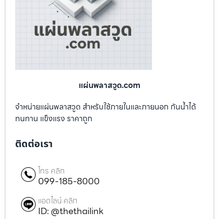
แผ่นพลาสวูด.com
จำหน่ายแผ่นพลาสวูด สำหรับใช้ภายในและภายนอก กันน้ำได้
ทนทาน แข็งแรง ราคาถูก
ติดต่อเรา
โทร คลิก
099-185-8000
แอดไลน์ คลิก
ID: @thethailink