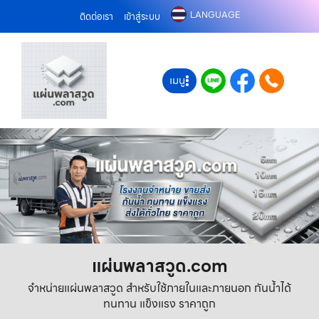
LANGUAGE
ติดต่อเรา
เข้าสู่ระบบ
เมนู
แผ่นพลาสวูด.com
จำหน่ายแผ่นพลาสวูด สำหรับใช้ภายในและภายนอก กันน้ำได้
ทนทาน แข็งแรง ราคาถูก