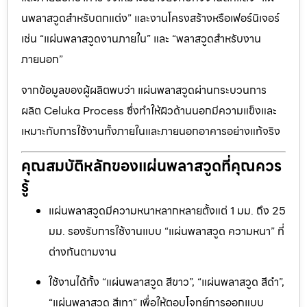
นพลาสวูดสำหรับตกแต่ง” และงานโครงสร้างหรือเฟอร์นิเจอร์
เช่น “แผ่นพลาสวูดงานภายใน” และ “พลาสวูดสำหรับงาน
ภายนอก”
จากข้อมูลของผู้ผลิตพบว่า แผ่นพลาสวูดผ่านกระบวนการ
ผลิต Celuka Process ซึ่งทำให้ผิวด้านนอกมีความแข็งและ
เหมาะกับการใช้งานทั้งภายในและภายนอกอาคารอย่างแท้จริง
คุณสมบัติหลักของแผ่นพลาสวูดที่คุณควร
รู้
แผ่นพลาสวูดมีความหนาหลากหลายตั้งแต่ 1 มม. ถึง 25
มม. รองรับการใช้งานแบบ “แผ่นพลาสวูด ความหนา” ที่
ต่างกันตามงาน
ใช้งานได้ทั้ง “แผ่นพลาสวูด สีขาว”, “แผ่นพลาสวูด สีดำ”,
“แผ่นพลาสวูด สีเทา” เพื่อให้ตอบโจทย์การออกแบบ