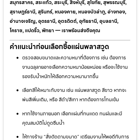
สมุทรสาคร, สระแก้ว, สระบุรี, สิงห์บุรี, สุโขทัย, สุพรรณบุรี,
สุราษฎร์ธานี, สุรินทร์, หนองคาย, หนองบัวลำภู, อ่างทอง,
อำนาจเจริญ, อุดรธานี, อุตรดิตถ์, อุทัยธานี, อุบลธานี,
โคราช, แปดริ้ว, พัทยา — เราพร้อมส่งถึงคุณ
คำแนะนำก่อนเลือกซื้อแผ่นพลาสวูด
ตรวจสอบขนาดและความหนาที่ต้องการ เช่น ต้องการ
งานฉลุลายอาจเลือกความหนาน้อยหน่อย หรือจะใช้งาน
รองรับน้ำหนักให้เลือกความหนามากขึ้น
เลือกสีให้เหมาะกับงาน เช่น แผ่นพลาสวูด สีขาว หากจะ
พ่นสีเพิ่มเติม, หรือ สีดำ/สีเทา หากต้องการโทนเข้ม
หากใช้งานภายนอก เลือกแผ่นที่ทนแดด ทนฝนและมี
คุณสมบัติไม่ดูดซึมน้ำ
ให้ทางร้าน “สั่งตัดตามขนาด” เตรียมงานให้พอดีกับการ