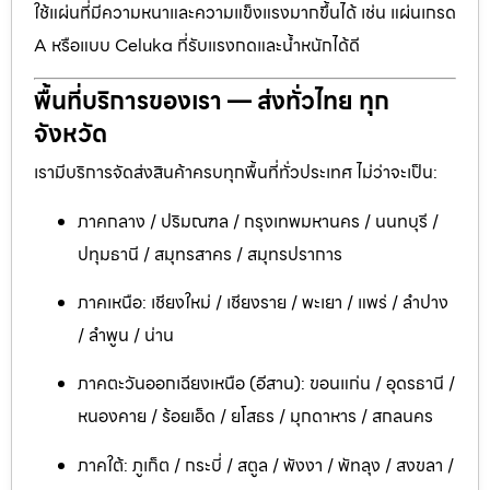
ใช้แผ่นที่มีความหนาและความแข็งแรงมากขึ้นได้ เช่น แผ่นเกรด
A หรือแบบ Celuka ที่รับแรงกดและน้ำหนักได้ดี
พื้นที่บริการของเรา — ส่งทั่วไทย ทุก
จังหวัด
เรามีบริการจัดส่งสินค้าครบทุกพื้นที่ทั่วประเทศ ไม่ว่าจะเป็น:
ภาคกลาง / ปริมณฑล / กรุงเทพมหานคร / นนทบุรี /
ปทุมธานี / สมุทรสาคร / สมุทรปราการ
ภาคเหนือ: เชียงใหม่ / เชียงราย / พะเยา / แพร่ / ลำปาง
/ ลำพูน / น่าน
ภาคตะวันออกเฉียงเหนือ (อีสาน): ขอนแก่น / อุดรธานี /
หนองคาย / ร้อยเอ็ด / ยโสธร / มุกดาหาร / สกลนคร
ภาคใต้: ภูเก็ต / กระบี่ / สตูล / พังงา / พัทลุง / สงขลา /