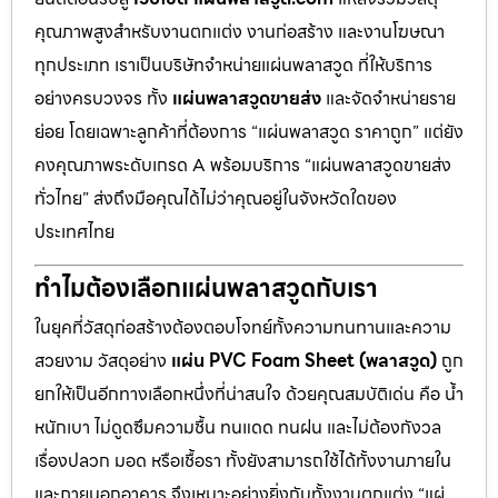
คุณภาพสูงสำหรับงานตกแต่ง งานก่อสร้าง และงานโฆษณา
ทุกประเภท เราเป็นบริษัทจำหน่ายแผ่นพลาสวูด ที่ให้บริการ
อย่างครบวงจร ทั้ง
แผ่นพลาสวูดขายส่ง
และจัดจำหน่ายราย
ย่อย โดยเฉพาะลูกค้าที่ต้องการ “แผ่นพลาสวูด ราคาถูก” แต่ยัง
คงคุณภาพระดับเกรด A พร้อมบริการ “แผ่นพลาสวูดขายส่ง
ทั่วไทย” ส่งถึงมือคุณได้ไม่ว่าคุณอยู่ในจังหวัดใดของ
ประเทศไทย
ทำไมต้องเลือกแผ่นพลาสวูดกับเรา
ในยุคที่วัสดุก่อสร้างต้องตอบโจทย์ทั้งความทนทานและความ
สวยงาม วัสดุอย่าง
แผ่น PVC Foam Sheet (พลาสวูด)
ถูก
ยกให้เป็นอีกทางเลือกหนึ่งที่น่าสนใจ ด้วยคุณสมบัติเด่น คือ น้ำ
หนักเบา ไม่ดูดซึมความชื้น ทนแดด ทนฝน และไม่ต้องกังวล
เรื่องปลวก มอด หรือเชื้อรา ทั้งยังสามารถใช้ได้ทั้งงานภายใน
และภายนอกอาคาร จึงเหมาะอย่างยิ่งกับทั้งงานตกแต่ง “แผ่