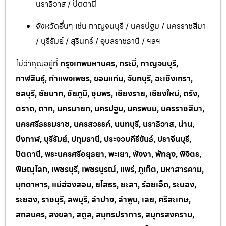
นราธิวาส / ปัตตานี
จังหวัดอื่นๆ เช่น กาญจนบุรี / นครปฐม / นครราชสีมา
/ บุรีรัมย์ / สุรินทร์ / อุบลราชธานี / ฯลฯ
ไม่ว่าคุณอยู่ที่
กรุงเทพมหานคร, กระบี่, กาญจนบุรี,
กาฬสินธุ์, กำแพงเพชร, ขอนแก่น, จันทบุรี, ฉะเชิงเทรา,
ชลบุรี, ชัยนาท, ชัยภูมิ, ชุมพร, เชียงราย, เชียงใหม่, ตรัง,
ตราด, ตาก, นครนายก, นครปฐม, นครพนม, นครราชสีมา,
นครศรีธรรมราช, นครสวรรค์, นนทบุรี, นราธิวาส, น่าน,
บึงกาฬ, บุรีรัมย์, ปทุมธานี, ประจวบคีรีขันธ์, ปราจีนบุรี,
ปัตตานี, พระนครศรีอยุธยา, พะเยา, พังงา, พัทลุง, พิจิตร,
พิษณุโลก, เพชรบุรี, เพชรบูรณ์, แพร่, ภูเก็ต, มหาสารคาม,
มุกดาหาร, แม่ฮ่องสอน, ยโสธร, ยะลา, ร้อยเอ็ด, ระนอง,
ระยอง, ราชบุรี, ลพบุรี, ลำปาง, ลำพูน, เลย, ศรีสะเกษ,
สกลนคร, สงขลา, สตูล, สมุทรปราการ, สมุทรสงคราม,