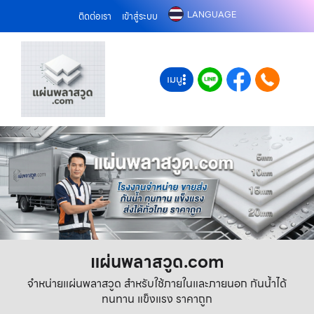
LANGUAGE
ติดต่อเรา
เข้าสู่ระบบ
เมนู
แผ่นพลาสวูด.com
จำหน่ายแผ่นพลาสวูด สำหรับใช้ภายในและภายนอก กันน้ำได้
ทนทาน แข็งแรง ราคาถูก