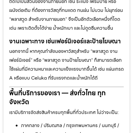
ถัดไปเป็นส่วนของงานภายนอก เช่น ระแนง เฟรมป้าย หรือ
ผนังต่อเติม ที่ต้องการวัสดุที่ทนแดด ทนฝน ไม่บวม ไม่ผุกร่อน
“พลาสวูด สำหรับงานภายนอก” จึงเป็นอีกตัวเลือกหนึ่งที่โดด
เด่น เพราะติดตั้งได้ง่าย น้ำหนักเบา และไม่ดูดซึมความชื้น
งานเฉพาะทาง เช่นเฟอร์นิเจอร์และป้ายโฆษณา
นอกจากนี้ หากคุณกำลังมองหาวัสดุสำหรับ “พลาสวูด งาน
เฟอร์นิเจอร์” หรือ “พลาสวูด งานป้ายโฆษณา” ก็สามารถเลือก
ใช้แผ่นที่มีความหนาและความแข็งแรงมากขึ้นได้ เช่น แผ่นเกรด
A หรือแบบ Celuka ที่รับแรงกดและน้ำหนักได้ดี
พื้นที่บริการของเรา — ส่งทั่วไทย ทุก
จังหวัด
เรามีบริการจัดส่งสินค้าครบทุกพื้นที่ทั่วประเทศ ไม่ว่าจะเป็น:
ภาคกลาง / ปริมณฑล / กรุงเทพมหานคร / นนทบุรี /