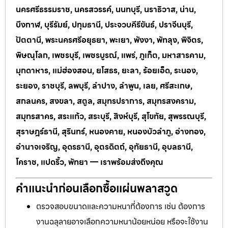
นครศรีธรรมราช, นครสวรรค์, นนทบุรี, นราธิวาส, น่าน,
บึงกาฬ, บุรีรัมย์, ปทุมธานี, ประจวบคีรีขันธ์, ปราจีนบุรี,
ปัตตานี, พระนครศรีอยุธยา, พะเยา, พังงา, พัทลุง, พิจิตร,
พิษณุโลก, เพชรบุรี, เพชรบูรณ์, แพร่, ภูเก็ต, มหาสารคาม,
มุกดาหาร, แม่ฮ่องสอน, ยโสธร, ยะลา, ร้อยเอ็ด, ระนอง,
ระยอง, ราชบุรี, ลพบุรี, ลำปาง, ลำพูน, เลย, ศรีสะเกษ,
สกลนคร, สงขลา, สตูล, สมุทรปราการ, สมุทรสงคราม,
สมุทรสาคร, สระแก้ว, สระบุรี, สิงห์บุรี, สุโขทัย, สุพรรณบุรี,
สุราษฎร์ธานี, สุรินทร์, หนองคาย, หนองบัวลำภู, อ่างทอง,
อำนาจเจริญ, อุดรธานี, อุตรดิตถ์, อุทัยธานี, อุบลธานี,
โคราช, แปดริ้ว, พัทยา — เราพร้อมส่งถึงคุณ
คำแนะนำก่อนเลือกซื้อแผ่นพลาสวูด
ตรวจสอบขนาดและความหนาที่ต้องการ เช่น ต้องการ
งานฉลุลายอาจเลือกความหนาน้อยหน่อย หรือจะใช้งาน