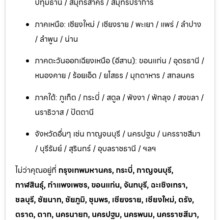
ปทุมธานี / สมุทรสาคร / สมุทรปราการ
ภาคเหนือ: เชียงใหม่ / เชียงราย / พะเยา / แพร่ / ลำปาง
/ ลำพูน / น่าน
ภาคตะวันออกเฉียงเหนือ (อีสาน): ขอนแก่น / อุดรธานี /
หนองคาย / ร้อยเอ็ด / ยโสธร / มุกดาหาร / สกลนคร
ภาคใต้: ภูเก็ต / กระบี่ / สตูล / พังงา / พัทลุง / สงขลา /
นราธิวาส / ปัตตานี
จังหวัดอื่นๆ เช่น กาญจนบุรี / นครปฐม / นครราชสีมา
/ บุรีรัมย์ / สุรินทร์ / อุบลราชธานี / ฯลฯ
ไม่ว่าคุณอยู่ที่
กรุงเทพมหานคร, กระบี่, กาญจนบุรี,
กาฬสินธุ์, กำแพงเพชร, ขอนแก่น, จันทบุรี, ฉะเชิงเทรา,
ชลบุรี, ชัยนาท, ชัยภูมิ, ชุมพร, เชียงราย, เชียงใหม่, ตรัง,
ตราด, ตาก, นครนายก, นครปฐม, นครพนม, นครราชสีมา,