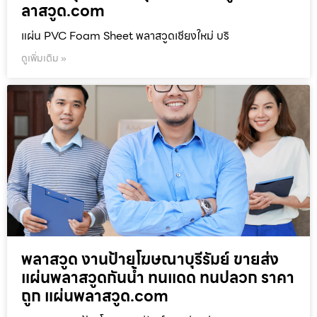
ลาสวูด.com
แผ่น PVC Foam Sheet พลาสวูดเชียงใหม่ บริ
ดูเพิ่มเติม »
พลาสวูด งานป้ายโฆษณาบุรีรัมย์ ขายส่ง
แผ่นพลาสวูดกันน้ำ ทนแดด ทนปลวก ราคา
ถูก แผ่นพลาสวูด.com