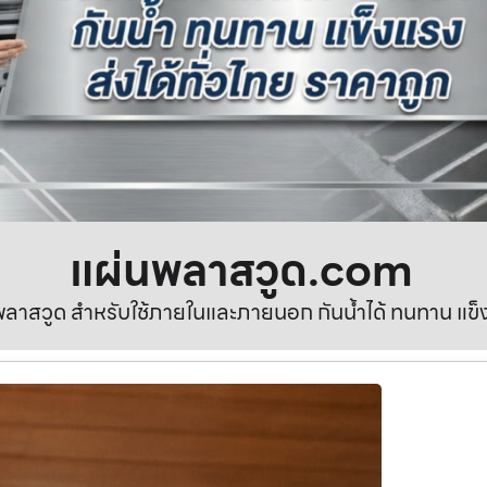
แผ่นพลาสวูด.com
ลาสวูด สำหรับใช้ภายในและภายนอก กันน้ำได้ ทนทาน แข็