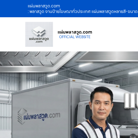
แผ่นพลาสวูด.com
: พลาสวูด งานป้ายโฆษณาทั่วประเทศ แผ่นพลาสวูดหลายสี-ขนาด เ
แผ่นพลาสวูด.com
OFFICIAL WEBSITE