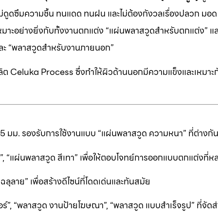
 ไม่ดูดซึมความชื้น ทนแดด ทนฝน และไม่ต้องกังวลเรื่องปลวก มอด ห
หมาะอย่างยิ่งกับทั้งงานตกแต่ง “แผ่นพลาสวูดสำหรับตกแต่ง” แ
” และ “พลาสวูดสำหรับงานภายนอก”
ต Celuka Process ซึ่งทำให้ผิวด้านนอกมีความแข็งและเหมาะก
25 มม. รองรับการใช้งานแบบ “แผ่นพลาสวูด ความหนา” ที่ต่างก
ีดำ”, “แผ่นพลาสวูด สีเทา” เพื่อให้ตอบโจทย์การออกแบบตกแต่งที
ลาย” เพื่อสร้างดีไซน์ที่โดดเด่นและทันสมัย
ร์”, “พลาสวูด งานป้ายโฆษณา”, “พลาสวูด แบบสำเร็จรูป” ที่จัดส่