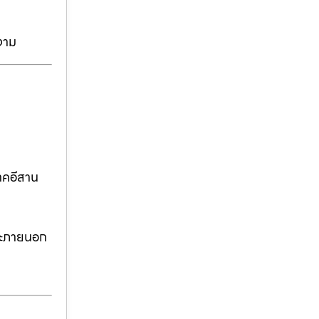
งาม
าคอีสาน
ละภายนอก