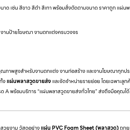
ด เช่น สีขาว สีดำ สีเทา พร้อมสั่งตัดตามขนาด ราคาถูก แผ่น
อร์ งานป้ายโฆษณา งานตกแต่งครบวงจร
คุณภาพสูงสำหรับงานตกแต่ง งานก่อสร้าง และงานโฆษณาทุกประ
ทั้ง
แผ่นพลาสวูดขายส่ง
และจัดจำหน่ายรายย่อย โดยเฉพาะลูกค้า
 A พร้อมบริการ “แผ่นพลาสวูดขายส่งทั่วไทย” ส่งถึงมือคุณได้ไ
มสวยงาม วัสดุอย่าง
แผ่น PVC Foam Sheet (พลาสวูด)
ถูกยก