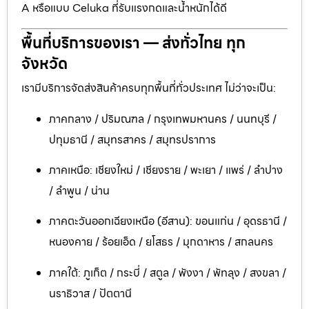
A หรือแบบ Celuka ที่รับแรงกดและน้ำหนักได้ดี
พื้นที่บริการของเรา — ส่งทั่วไทย ทุก
จังหวัด
เรามีบริการจัดส่งสินค้าครบทุกพื้นที่ทั่วประเทศ ไม่ว่าจะเป็น:
ภาคกลาง / ปริมณฑล / กรุงเทพมหานคร / นนทบุรี /
ปทุมธานี / สมุทรสาคร / สมุทรปราการ
ภาคเหนือ: เชียงใหม่ / เชียงราย / พะเยา / แพร่ / ลำปาง
/ ลำพูน / น่าน
ภาคตะวันออกเฉียงเหนือ (อีสาน): ขอนแก่น / อุดรธานี /
หนองคาย / ร้อยเอ็ด / ยโสธร / มุกดาหาร / สกลนคร
ภาคใต้: ภูเก็ต / กระบี่ / สตูล / พังงา / พัทลุง / สงขลา /
นราธิวาส / ปัตตานี