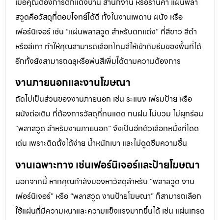
เมื่อคุณต้องการตกแต่งบ้าน สำนักงาน หรือร้านค้า แผ่นพลา
สวูดคือวัสดุที่ตอบโจทย์ได้ดี ทั้งในงานเพดาน ผนัง หรือ
เฟอร์นิเจอร์ เช่น “แผ่นพลาสวูด สำหรับตกแต่ง” ที่สีขาว สีดำ
หรือสีเทา ทำให้คุณสามารถเลือกโทนสีให้เข้ากับธีมของพื้นที่ได้
อีกทั้งยังสามารถฉลุหรือพ่นสีเพิ่มได้ตามความต้องการ
งานภายนอกและงานโฆษณา
ถัดไปเป็นส่วนของงานภายนอก เช่น ระแนง เฟรมป้าย หรือ
ผนังต่อเติม ที่ต้องการวัสดุที่ทนแดด ทนฝน ไม่บวม ไม่ผุกร่อน
“พลาสวูด สำหรับงานภายนอก” จึงเป็นอีกตัวเลือกหนึ่งที่โดด
เด่น เพราะติดตั้งได้ง่าย น้ำหนักเบา และไม่ดูดซึมความชื้น
งานเฉพาะทาง เช่นเฟอร์นิเจอร์และป้ายโฆษณา
นอกจากนี้ หากคุณกำลังมองหาวัสดุสำหรับ “พลาสวูด งาน
เฟอร์นิเจอร์” หรือ “พลาสวูด งานป้ายโฆษณา” ก็สามารถเลือก
ใช้แผ่นที่มีความหนาและความแข็งแรงมากขึ้นได้ เช่น แผ่นเกรด