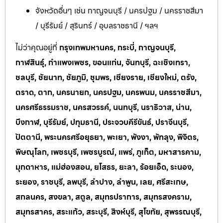
จังหวัดอื่นๆ เช่น กาญจนบุรี / นครปฐม / นครราชสีมา
/ บุรีรัมย์ / สุรินทร์ / อุบลราชธานี / ฯลฯ
ไม่ว่าคุณอยู่ที่
กรุงเทพมหานคร, กระบี่, กาญจนบุรี,
กาฬสินธุ์, กำแพงเพชร, ขอนแก่น, จันทบุรี, ฉะเชิงเทรา,
ชลบุรี, ชัยนาท, ชัยภูมิ, ชุมพร, เชียงราย, เชียงใหม่, ตรัง,
ตราด, ตาก, นครนายก, นครปฐม, นครพนม, นครราชสีมา,
นครศรีธรรมราช, นครสวรรค์, นนทบุรี, นราธิวาส, น่าน,
บึงกาฬ, บุรีรัมย์, ปทุมธานี, ประจวบคีรีขันธ์, ปราจีนบุรี,
ปัตตานี, พระนครศรีอยุธยา, พะเยา, พังงา, พัทลุง, พิจิตร,
พิษณุโลก, เพชรบุรี, เพชรบูรณ์, แพร่, ภูเก็ต, มหาสารคาม,
มุกดาหาร, แม่ฮ่องสอน, ยโสธร, ยะลา, ร้อยเอ็ด, ระนอง,
ระยอง, ราชบุรี, ลพบุรี, ลำปาง, ลำพูน, เลย, ศรีสะเกษ,
สกลนคร, สงขลา, สตูล, สมุทรปราการ, สมุทรสงคราม,
สมุทรสาคร, สระแก้ว, สระบุรี, สิงห์บุรี, สุโขทัย, สุพรรณบุรี,