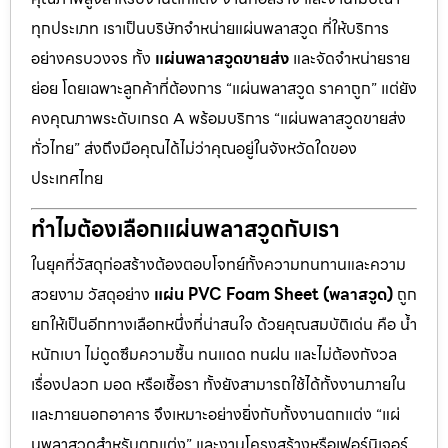
ทุกประเภท เราเป็นบริษัทจำหน่ายแผ่นพลาสวูด ที่ให้บริการ
อย่างครบวงจร ทั้ง
แผ่นพลาสวูดขายส่ง
และจัดจำหน่ายราย
ย่อย โดยเฉพาะลูกค้าที่ต้องการ “แผ่นพลาสวูด ราคาถูก” แต่ยัง
คงคุณภาพระดับเกรด A พร้อมบริการ “แผ่นพลาสวูดขายส่ง
ทั่วไทย” ส่งถึงมือคุณได้ไม่ว่าคุณอยู่ในจังหวัดใดของ
ประเทศไทย
ทำไมต้องเลือกแผ่นพลาสวูดกับเรา
ในยุคที่วัสดุก่อสร้างต้องตอบโจทย์ทั้งความทนทานและความ
สวยงาม วัสดุอย่าง
แผ่น PVC Foam Sheet (พลาสวูด)
ถูก
ยกให้เป็นอีกทางเลือกหนึ่งที่น่าสนใจ ด้วยคุณสมบัติเด่น คือ น้ำ
หนักเบา ไม่ดูดซึมความชื้น ทนแดด ทนฝน และไม่ต้องกังวล
เรื่องปลวก มอด หรือเชื้อรา ทั้งยังสามารถใช้ได้ทั้งงานภายใน
และภายนอกอาคาร จึงเหมาะอย่างยิ่งกับทั้งงานตกแต่ง “แผ่
นพลาสวูดสำหรับตกแต่ง” และงานโครงสร้างหรือเฟอร์นิเจอร์