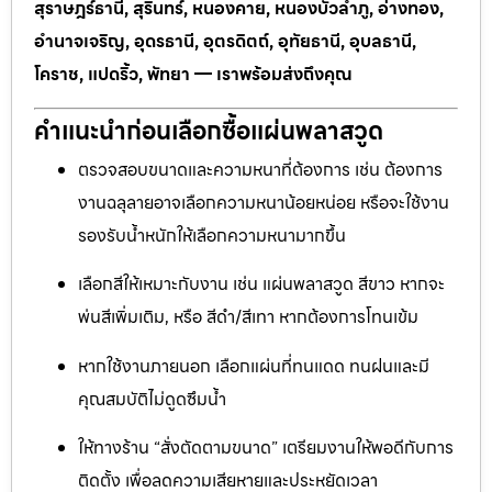
สุราษฎร์ธานี, สุรินทร์, หนองคาย, หนองบัวลำภู, อ่างทอง,
อำนาจเจริญ, อุดรธานี, อุตรดิตถ์, อุทัยธานี, อุบลธานี,
โคราช, แปดริ้ว, พัทยา — เราพร้อมส่งถึงคุณ
คำแนะนำก่อนเลือกซื้อแผ่นพลาสวูด
ตรวจสอบขนาดและความหนาที่ต้องการ เช่น ต้องการ
งานฉลุลายอาจเลือกความหนาน้อยหน่อย หรือจะใช้งาน
รองรับน้ำหนักให้เลือกความหนามากขึ้น
เลือกสีให้เหมาะกับงาน เช่น แผ่นพลาสวูด สีขาว หากจะ
พ่นสีเพิ่มเติม, หรือ สีดำ/สีเทา หากต้องการโทนเข้ม
หากใช้งานภายนอก เลือกแผ่นที่ทนแดด ทนฝนและมี
คุณสมบัติไม่ดูดซึมน้ำ
ให้ทางร้าน “สั่งตัดตามขนาด” เตรียมงานให้พอดีกับการ
ติดตั้ง เพื่อลดความเสียหายและประหยัดเวลา