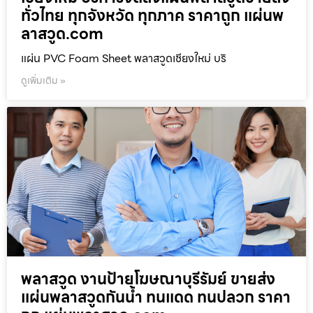
ทั่วไทย ทุกจังหวัด ทุกภาค ราคาถูก แผ่นพ
ลาสวูด.com
แผ่น PVC Foam Sheet พลาสวูดเชียงใหม่ บริ
ดูเพิ่มเติม »
พลาสวูด งานป้ายโฆษณาบุรีรัมย์ ขายส่ง
แผ่นพลาสวูดกันน้ำ ทนแดด ทนปลวก ราคา