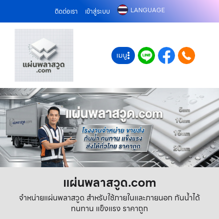
LANGUAGE
ติดต่อเรา
เข้าสู่ระบบ
เมนู
แผ่นพลาสวูด.com
จำหน่ายแผ่นพลาสวูด สำหรับใช้ภายในและภายนอก กันน้ำได้
ทนทาน แข็งแรง ราคาถูก