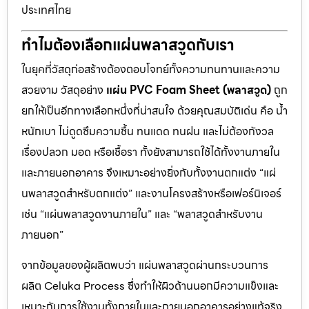
ประเทศไทย
ทำไมต้องเลือกแผ่นพลาสวูดกับเรา
ในยุคที่วัสดุก่อสร้างต้องตอบโจทย์ทั้งความทนทานและความ
สวยงาม วัสดุอย่าง
แผ่น PVC Foam Sheet (พลาสวูด)
ถูก
ยกให้เป็นอีกทางเลือกหนึ่งที่น่าสนใจ ด้วยคุณสมบัติเด่น คือ น้ำ
หนักเบา ไม่ดูดซึมความชื้น ทนแดด ทนฝน และไม่ต้องกังวล
เรื่องปลวก มอด หรือเชื้อรา ทั้งยังสามารถใช้ได้ทั้งงานภายใน
และภายนอกอาคาร จึงเหมาะอย่างยิ่งกับทั้งงานตกแต่ง “แผ่
นพลาสวูดสำหรับตกแต่ง” และงานโครงสร้างหรือเฟอร์นิเจอร์
เช่น “แผ่นพลาสวูดงานภายใน” และ “พลาสวูดสำหรับงาน
ภายนอก”
จากข้อมูลของผู้ผลิตพบว่า แผ่นพลาสวูดผ่านกระบวนการ
ผลิต Celuka Process ซึ่งทำให้ผิวด้านนอกมีความแข็งและ
เหมาะกับการใช้งานทั้งภายในและภายนอกอาคารอย่างแท้จริง