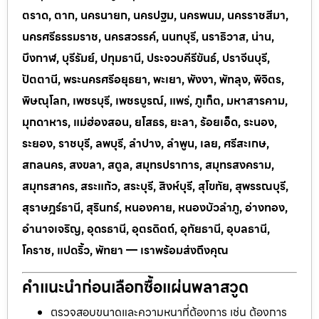
ตราด, ตาก, นครนายก, นครปฐม, นครพนม, นครราชสีมา,
นครศรีธรรมราช, นครสวรรค์, นนทบุรี, นราธิวาส, น่าน,
บึงกาฬ, บุรีรัมย์, ปทุมธานี, ประจวบคีรีขันธ์, ปราจีนบุรี,
ปัตตานี, พระนครศรีอยุธยา, พะเยา, พังงา, พัทลุง, พิจิตร,
พิษณุโลก, เพชรบุรี, เพชรบูรณ์, แพร่, ภูเก็ต, มหาสารคาม,
มุกดาหาร, แม่ฮ่องสอน, ยโสธร, ยะลา, ร้อยเอ็ด, ระนอง,
ระยอง, ราชบุรี, ลพบุรี, ลำปาง, ลำพูน, เลย, ศรีสะเกษ,
สกลนคร, สงขลา, สตูล, สมุทรปราการ, สมุทรสงคราม,
สมุทรสาคร, สระแก้ว, สระบุรี, สิงห์บุรี, สุโขทัย, สุพรรณบุรี,
สุราษฎร์ธานี, สุรินทร์, หนองคาย, หนองบัวลำภู, อ่างทอง,
อำนาจเจริญ, อุดรธานี, อุตรดิตถ์, อุทัยธานี, อุบลธานี,
โคราช, แปดริ้ว, พัทยา — เราพร้อมส่งถึงคุณ
คำแนะนำก่อนเลือกซื้อแผ่นพลาสวูด
ตรวจสอบขนาดและความหนาที่ต้องการ เช่น ต้องการ