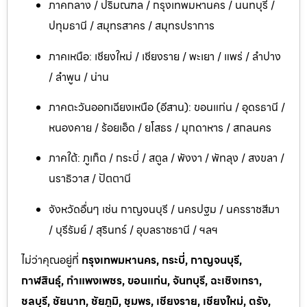
ภาคกลาง / ปริมณฑล / กรุงเทพมหานคร / นนทบุรี /
ปทุมธานี / สมุทรสาคร / สมุทรปราการ
ภาคเหนือ: เชียงใหม่ / เชียงราย / พะเยา / แพร่ / ลำปาง
/ ลำพูน / น่าน
ภาคตะวันออกเฉียงเหนือ (อีสาน): ขอนแก่น / อุดรธานี /
หนองคาย / ร้อยเอ็ด / ยโสธร / มุกดาหาร / สกลนคร
ภาคใต้: ภูเก็ต / กระบี่ / สตูล / พังงา / พัทลุง / สงขลา /
นราธิวาส / ปัตตานี
จังหวัดอื่นๆ เช่น กาญจนบุรี / นครปฐม / นครราชสีมา
/ บุรีรัมย์ / สุรินทร์ / อุบลราชธานี / ฯลฯ
ไม่ว่าคุณอยู่ที่
กรุงเทพมหานคร, กระบี่, กาญจนบุรี,
กาฬสินธุ์, กำแพงเพชร, ขอนแก่น, จันทบุรี, ฉะเชิงเทรา,
ชลบุรี, ชัยนาท, ชัยภูมิ, ชุมพร, เชียงราย, เชียงใหม่, ตรัง,