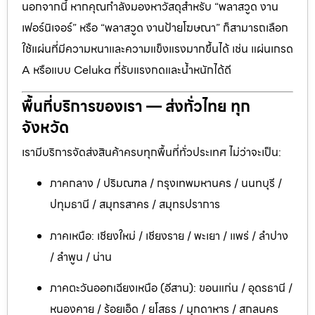
นอกจากนี้ หากคุณกำลังมองหาวัสดุสำหรับ “พลาสวูด งาน
เฟอร์นิเจอร์” หรือ “พลาสวูด งานป้ายโฆษณา” ก็สามารถเลือก
ใช้แผ่นที่มีความหนาและความแข็งแรงมากขึ้นได้ เช่น แผ่นเกรด
A หรือแบบ Celuka ที่รับแรงกดและน้ำหนักได้ดี
พื้นที่บริการของเรา — ส่งทั่วไทย ทุก
จังหวัด
เรามีบริการจัดส่งสินค้าครบทุกพื้นที่ทั่วประเทศ ไม่ว่าจะเป็น:
ภาคกลาง / ปริมณฑล / กรุงเทพมหานคร / นนทบุรี /
ปทุมธานี / สมุทรสาคร / สมุทรปราการ
ภาคเหนือ: เชียงใหม่ / เชียงราย / พะเยา / แพร่ / ลำปาง
/ ลำพูน / น่าน
ภาคตะวันออกเฉียงเหนือ (อีสาน): ขอนแก่น / อุดรธานี /
หนองคาย / ร้อยเอ็ด / ยโสธร / มุกดาหาร / สกลนคร