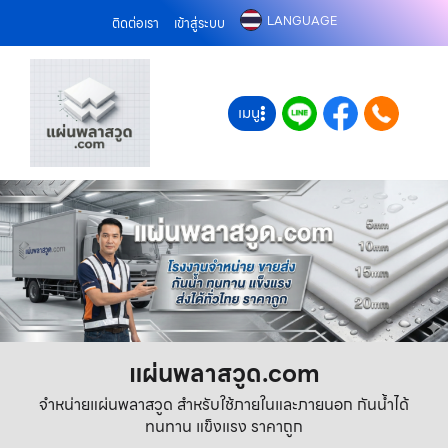
LANGUAGE
ติดต่อเรา
เข้าสู่ระบบ
เมนู
แผ่นพลาสวูด.com
จำหน่ายแผ่นพลาสวูด สำหรับใช้ภายในและภายนอก กันน้ำได้
ทนทาน แข็งแรง ราคาถูก