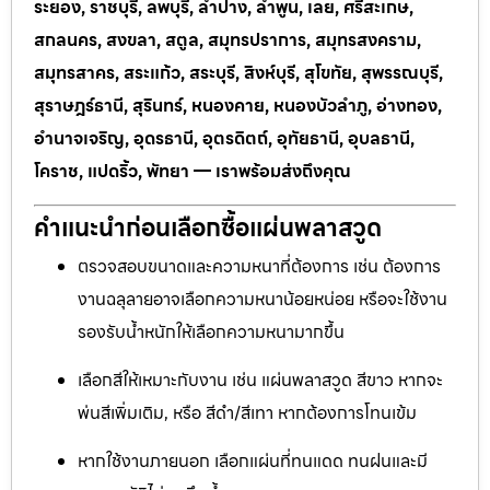
ระยอง, ราชบุรี, ลพบุรี, ลำปาง, ลำพูน, เลย, ศรีสะเกษ,
สกลนคร, สงขลา, สตูล, สมุทรปราการ, สมุทรสงคราม,
สมุทรสาคร, สระแก้ว, สระบุรี, สิงห์บุรี, สุโขทัย, สุพรรณบุรี,
สุราษฎร์ธานี, สุรินทร์, หนองคาย, หนองบัวลำภู, อ่างทอง,
อำนาจเจริญ, อุดรธานี, อุตรดิตถ์, อุทัยธานี, อุบลธานี,
โคราช, แปดริ้ว, พัทยา — เราพร้อมส่งถึงคุณ
คำแนะนำก่อนเลือกซื้อแผ่นพลาสวูด
ตรวจสอบขนาดและความหนาที่ต้องการ เช่น ต้องการ
งานฉลุลายอาจเลือกความหนาน้อยหน่อย หรือจะใช้งาน
รองรับน้ำหนักให้เลือกความหนามากขึ้น
เลือกสีให้เหมาะกับงาน เช่น แผ่นพลาสวูด สีขาว หากจะ
พ่นสีเพิ่มเติม, หรือ สีดำ/สีเทา หากต้องการโทนเข้ม
หากใช้งานภายนอก เลือกแผ่นที่ทนแดด ทนฝนและมี