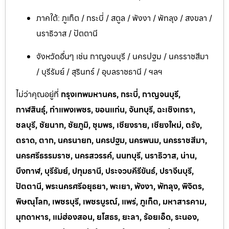
ภาคใต้: ภูเก็ต / กระบี่ / สตูล / พังงา / พัทลุง / สงขลา /
นราธิวาส / ปัตตานี
จังหวัดอื่นๆ เช่น กาญจนบุรี / นครปฐม / นครราชสีมา
/ บุรีรัมย์ / สุรินทร์ / อุบลราชธานี / ฯลฯ
ไม่ว่าคุณอยู่ที่
กรุงเทพมหานคร, กระบี่, กาญจนบุรี,
กาฬสินธุ์, กำแพงเพชร, ขอนแก่น, จันทบุรี, ฉะเชิงเทรา,
ชลบุรี, ชัยนาท, ชัยภูมิ, ชุมพร, เชียงราย, เชียงใหม่, ตรัง,
ตราด, ตาก, นครนายก, นครปฐม, นครพนม, นครราชสีมา,
นครศรีธรรมราช, นครสวรรค์, นนทบุรี, นราธิวาส, น่าน,
บึงกาฬ, บุรีรัมย์, ปทุมธานี, ประจวบคีรีขันธ์, ปราจีนบุรี,
ปัตตานี, พระนครศรีอยุธยา, พะเยา, พังงา, พัทลุง, พิจิตร,
พิษณุโลก, เพชรบุรี, เพชรบูรณ์, แพร่, ภูเก็ต, มหาสารคาม,
มุกดาหาร, แม่ฮ่องสอน, ยโสธร, ยะลา, ร้อยเอ็ด, ระนอง,