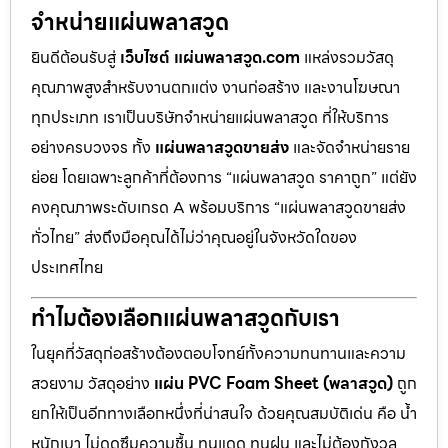
จำหน่ายแผ่นพลาสวูด
ยินดีต้อนรับสู่
เว็บไซต์ แผ่นพลาสวูด.com
แหล่งรวมวัสดุ
คุณภาพสูงสำหรับงานตกแต่ง งานก่อสร้าง และงานโฆษณา
ทุกประเภท เราเป็นบริษัทจำหน่ายแผ่นพลาสวูด ที่ให้บริการ
อย่างครบวงจร ทั้ง
แผ่นพลาสวูดขายส่ง
และจัดจำหน่ายราย
ย่อย โดยเฉพาะลูกค้าที่ต้องการ “แผ่นพลาสวูด ราคาถูก” แต่ยัง
คงคุณภาพระดับเกรด A พร้อมบริการ “แผ่นพลาสวูดขายส่ง
ทั่วไทย” ส่งถึงมือคุณได้ไม่ว่าคุณอยู่ในจังหวัดใดของ
ประเทศไทย
ทำไมต้องเลือกแผ่นพลาสวูดกับเรา
ในยุคที่วัสดุก่อสร้างต้องตอบโจทย์ทั้งความทนทานและความ
สวยงาม วัสดุอย่าง
แผ่น PVC Foam Sheet (พลาสวูด)
ถูก
ยกให้เป็นอีกทางเลือกหนึ่งที่น่าสนใจ ด้วยคุณสมบัติเด่น คือ น้ำ
หนักเบา ไม่ดูดซึมความชื้น ทนแดด ทนฝน และไม่ต้องกังวล