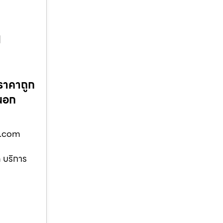
ย
ราคาถูก
นอก
ูด.com
 บริการ