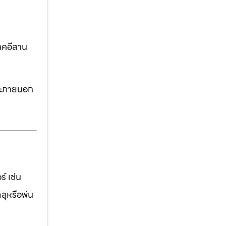
าคอีสาน
ละภายนอก
์ เช่น
ฉลุหรือพ่น