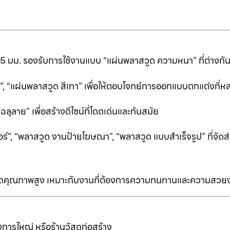
25 มม. รองรับการใช้งานแบบ “แผ่นพลาสวูด ความหนา” ที่ต่างก
ีดำ”, “แผ่นพลาสวูด สีเทา” เพื่อให้ตอบโจทย์การออกแบบตกแต่งที
ลาย” เพื่อสร้างดีไซน์ที่โดดเด่นและทันสมัย
ร์”, “พลาสวูด งานป้ายโฆษณา”, “พลาสวูด แบบสำเร็จรูป” ที่จัดส่
ป็นเกรดคุณภาพสูง เหมาะกับงานที่ต้องการความทนทานและความสวย
การใหญ่ หรือร้านวัสดุก่อสร้าง