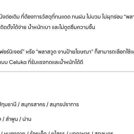
ต่อเติม ที่ต้องการวัสดุที่ทนแดด ทนฝน ไม่บวม ไม่ผุกร่อน “พล
ิดตั้งได้ง่าย น้ำหนักเบา และไม่ดูดซึมความชื้น
ร์นิเจอร์” หรือ “พลาสวูด งานป้ายโฆษณา” ก็สามารถเลือกใช้แผ่
บบ Celuka ที่รับแรงกดและน้ำหนักได้ดี
ทุมธานี / สมุทรสาคร / สมุทรปราการ
 / ลำพูน / น่าน
ี / หนองคาย / ร้อยเอ็ด / ยโสธร / มุกดาหาร / สกลนคร