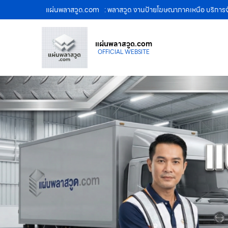
แผ่นพลาสวูด.com
: พลาสวูด งานป้ายโฆษณาภาคเหนือ บริการจ
แผ่นพลาสวูด.com
OFFICIAL WEBSITE