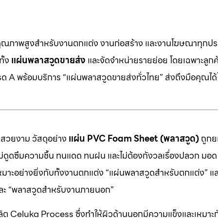
คุณภาพสูงสำหรับงานตกแต่ง งานก่อสร้าง และงานโฆษณาทุกประ
ทั้ง
แผ่นพลาสวูดขายส่ง
และจัดจำหน่ายรายย่อย โดยเฉพาะลูกค้า
 A พร้อมบริการ “แผ่นพลาสวูดขายส่งทั่วไทย” ส่งถึงมือคุณได้ไ
มสวยงาม วัสดุอย่าง
แผ่น PVC Foam Sheet (พลาสวูด)
ถูกยก
 ไม่ดูดซึมความชื้น ทนแดด ทนฝน และไม่ต้องกังวลเรื่องปลวก มอด ห
หมาะอย่างยิ่งกับทั้งงานตกแต่ง “แผ่นพลาสวูดสำหรับตกแต่ง” แ
” และ “พลาสวูดสำหรับงานภายนอก”
ต Celuka Process ซึ่งทำให้ผิวด้านนอกมีความแข็งและเหมาะก