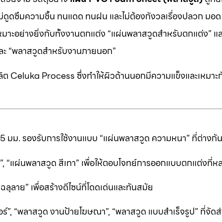
 ไม่ดูดซึมความชื้น ทนแดด ทนฝน และไม่ต้องกังวลเรื่องปลวก มอด ห
หมาะอย่างยิ่งกับทั้งงานตกแต่ง “แผ่นพลาสวูดสำหรับตกแต่ง” แ
” และ “พลาสวูดสำหรับงานภายนอก”
ต Celuka Process ซึ่งทำให้ผิวด้านนอกมีความแข็งและเหมาะก
25 มม. รองรับการใช้งานแบบ “แผ่นพลาสวูด ความหนา” ที่ต่างก
ีดำ”, “แผ่นพลาสวูด สีเทา” เพื่อให้ตอบโจทย์การออกแบบตกแต่งที
ลาย” เพื่อสร้างดีไซน์ที่โดดเด่นและทันสมัย
ร์”, “พลาสวูด งานป้ายโฆษณา”, “พลาสวูด แบบสำเร็จรูป” ที่จัดส่