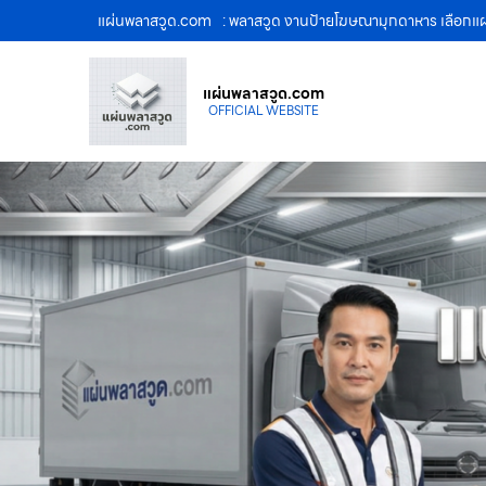
แผ่นพลาสวูด.com
: พลาสวูด งานป้ายโฆษณามุกดาหาร เลือกแผ
แผ่นพลาสวูด.com
OFFICIAL WEBSITE