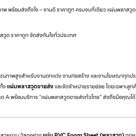
 พร้อมส่งถึงใจ – งานดี ราคาถูก ครบจบที่เดียว แผ่นพลาสว
ูด ราคาถูก จัดส่งทันใจทั่วประเทศ
คุณภาพสูงสำหรับงานตกแต่ง งานก่อสร้าง และงานโฆษณาทุกประ
ทั้ง
แผ่นพลาสวูดขายส่ง
และจัดจำหน่ายรายย่อย โดยเฉพาะลูกค้า
 A พร้อมบริการ “แผ่นพลาสวูดขายส่งทั่วไทย” ส่งถึงมือคุณได้ไ
มสวยงาม วัสดุอย่าง
แผ่น PVC Foam Sheet (พลาสวูด)
ถูกยก