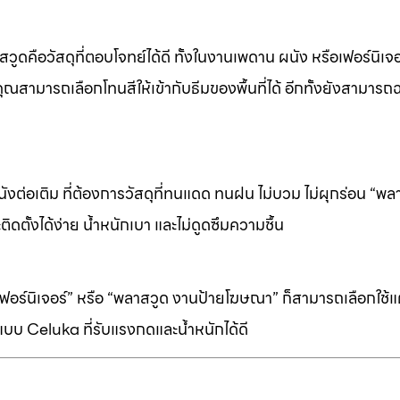
ดคือวัสดุที่ตอบโจทย์ได้ดี ทั้งในงานเพดาน ผนัง หรือเฟอร์นิเจอร
ุณสามารถเลือกโทนสีให้เข้ากับธีมของพื้นที่ได้ อีกทั้งยังสามารถ
ต่อเติม ที่ต้องการวัสดุที่ทนแดด ทนฝน ไม่บวม ไม่ผุกร่อน “พล
ิดตั้งได้ง่าย น้ำหนักเบา และไม่ดูดซึมความชื้น
ร์นิเจอร์” หรือ “พลาสวูด งานป้ายโฆษณา” ก็สามารถเลือกใช้แผ่
บบ Celuka ที่รับแรงกดและน้ำหนักได้ดี