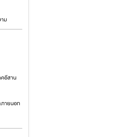
งาม
าคอีสาน
ละภายนอก