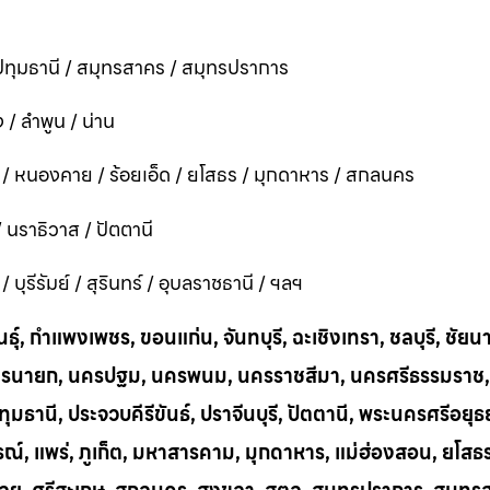
ทุมธานี / สมุทรสาคร / สมุทรปราการ
 / ลำพูน / น่าน
ี / หนองคาย / ร้อยเอ็ด / ยโสธร / มุกดาหาร / สกลนคร
 / นราธิวาส / ปัตตานี
ุรีรัมย์ / สุรินทร์ / อุบลราชธานี / ฯลฯ
ุ์, กำแพงเพชร, ขอนแก่น, จันทบุรี, ฉะเชิงเทรา, ชลบุรี, ชัยน
าก, นครนายก, นครปฐม, นครพนม, นครราชสีมา, นครศรีธรรมราช,
ทุมธานี, ประจวบคีรีขันธ์, ปราจีนบุรี, ปัตตานี, พระนครศรีอยุธ
บูรณ์, แพร่, ภูเก็ต, มหาสารคาม, มุกดาหาร, แม่ฮ่องสอน, ยโสธ