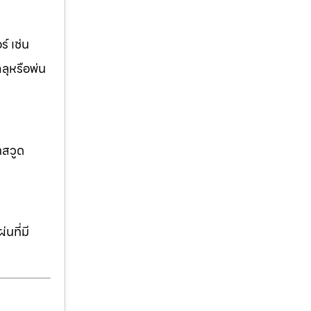
์ เช่น
ฉลุหรือพ่น
าสวูด
นที่มี