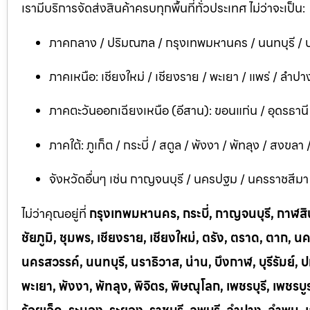
เรามีบริการจัดส่งสินค้าครบทุกพื้นที่ทั่วประเทศ ไม่ว่าจะเป็น:
ภาคกลาง / ปริมณฑล / กรุงเทพมหานคร / นนทบุรี / ป
ภาคเหนือ: เชียงใหม่ / เชียงราย / พะเยา / แพร่ / ลำปาง
ภาคตะวันออกเฉียงเหนือ (อีสาน): ขอนแก่น / อุดรธาน
ภาคใต้: ภูเก็ต / กระบี่ / สตูล / พังงา / พัทลุง / สงขลา
จังหวัดอื่นๆ เช่น กาญจนบุรี / นครปฐม / นครราชสีมา / บ
ไม่ว่าคุณอยู่ที่
กรุงเทพมหานคร, กระบี่, กาญจนบุรี, กาฬสินธ
ชัยภูมิ, ชุมพร, เชียงราย, เชียงใหม่, ตรัง, ตราด, ต
นครสวรรค์, นนทบุรี, นราธิวาส, น่าน, บึงกาฬ, บุรีรัมย์, ป
พะเยา, พังงา, พัทลุง, พิจิตร, พิษณุโลก, เพชรบุรี, เพชร