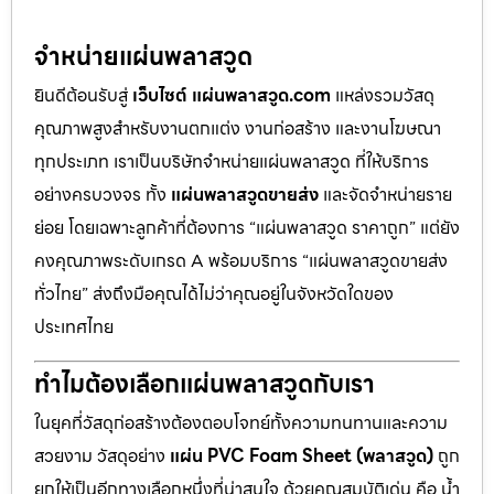
จำหน่ายแผ่นพลาสวูด
ยินดีต้อนรับสู่
เว็บไซต์ แผ่นพลาสวูด.com
แหล่งรวมวัสดุ
คุณภาพสูงสำหรับงานตกแต่ง งานก่อสร้าง และงานโฆษณา
ทุกประเภท เราเป็นบริษัทจำหน่ายแผ่นพลาสวูด ที่ให้บริการ
อย่างครบวงจร ทั้ง
แผ่นพลาสวูดขายส่ง
และจัดจำหน่ายราย
ย่อย โดยเฉพาะลูกค้าที่ต้องการ “แผ่นพลาสวูด ราคาถูก” แต่ยัง
คงคุณภาพระดับเกรด A พร้อมบริการ “แผ่นพลาสวูดขายส่ง
ทั่วไทย” ส่งถึงมือคุณได้ไม่ว่าคุณอยู่ในจังหวัดใดของ
ประเทศไทย
ทำไมต้องเลือกแผ่นพลาสวูดกับเรา
ในยุคที่วัสดุก่อสร้างต้องตอบโจทย์ทั้งความทนทานและความ
สวยงาม วัสดุอย่าง
แผ่น PVC Foam Sheet (พลาสวูด)
ถูก
ยกให้เป็นอีกทางเลือกหนึ่งที่น่าสนใจ ด้วยคุณสมบัติเด่น คือ น้ำ