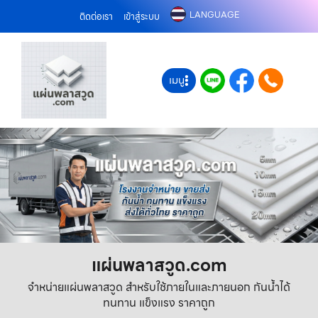
LANGUAGE
ติดต่อเรา
เข้าสู่ระบบ
เมนู
แผ่นพลาสวูด.com
จำหน่ายแผ่นพลาสวูด สำหรับใช้ภายในและภายนอก กันน้ำได้
ทนทาน แข็งแรง ราคาถูก