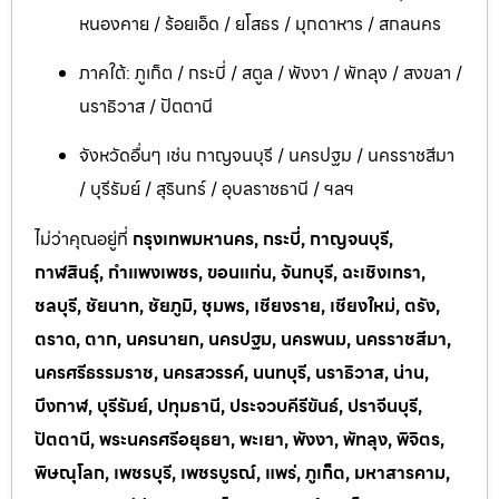
หนองคาย / ร้อยเอ็ด / ยโสธร / มุกดาหาร / สกลนคร
ภาคใต้: ภูเก็ต / กระบี่ / สตูล / พังงา / พัทลุง / สงขลา /
นราธิวาส / ปัตตานี
จังหวัดอื่นๆ เช่น กาญจนบุรี / นครปฐม / นครราชสีมา
/ บุรีรัมย์ / สุรินทร์ / อุบลราชธานี / ฯลฯ
ไม่ว่าคุณอยู่ที่
กรุงเทพมหานคร, กระบี่, กาญจนบุรี,
กาฬสินธุ์, กำแพงเพชร, ขอนแก่น, จันทบุรี, ฉะเชิงเทรา,
ชลบุรี, ชัยนาท, ชัยภูมิ, ชุมพร, เชียงราย, เชียงใหม่, ตรัง,
ตราด, ตาก, นครนายก, นครปฐม, นครพนม, นครราชสีมา,
นครศรีธรรมราช, นครสวรรค์, นนทบุรี, นราธิวาส, น่าน,
บึงกาฬ, บุรีรัมย์, ปทุมธานี, ประจวบคีรีขันธ์, ปราจีนบุรี,
ปัตตานี, พระนครศรีอยุธยา, พะเยา, พังงา, พัทลุง, พิจิตร,
พิษณุโลก, เพชรบุรี, เพชรบูรณ์, แพร่, ภูเก็ต, มหาสารคาม,