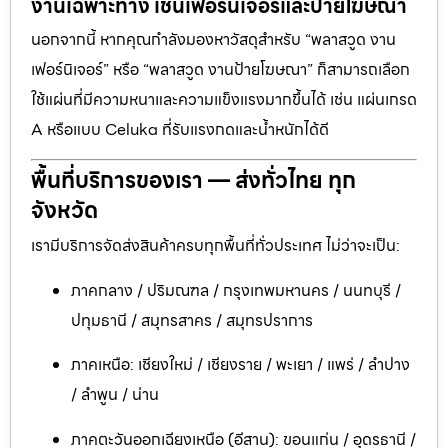
งานเฉพาะทาง เช่นเฟอร์นิเจอร์และป้ายโฆษณา
นอกจากนี้ หากคุณกำลังมองหาวัสดุสำหรับ “พลาสวูด งาน
เฟอร์นิเจอร์” หรือ “พลาสวูด งานป้ายโฆษณา” ก็สามารถเลือก
ใช้แผ่นที่มีความหนาและความแข็งแรงมากขึ้นได้ เช่น แผ่นเกรด
A หรือแบบ Celuka ที่รับแรงกดและน้ำหนักได้ดี
พื้นที่บริการของเรา — ส่งทั่วไทย ทุก
จังหวัด
เรามีบริการจัดส่งสินค้าครบทุกพื้นที่ทั่วประเทศ ไม่ว่าจะเป็น:
ภาคกลาง / ปริมณฑล / กรุงเทพมหานคร / นนทบุรี /
ปทุมธานี / สมุทรสาคร / สมุทรปราการ
ภาคเหนือ: เชียงใหม่ / เชียงราย / พะเยา / แพร่ / ลำปาง
/ ลำพูน / น่าน
ภาคตะวันออกเฉียงเหนือ (อีสาน): ขอนแก่น / อุดรธานี /