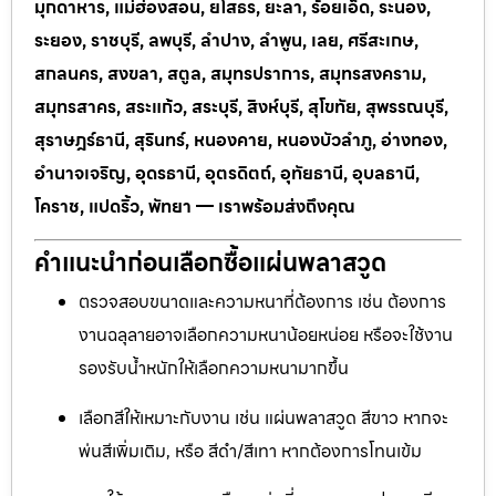
มุกดาหาร, แม่ฮ่องสอน, ยโสธร, ยะลา, ร้อยเอ็ด, ระนอง,
ระยอง, ราชบุรี, ลพบุรี, ลำปาง, ลำพูน, เลย, ศรีสะเกษ,
สกลนคร, สงขลา, สตูล, สมุทรปราการ, สมุทรสงคราม,
สมุทรสาคร, สระแก้ว, สระบุรี, สิงห์บุรี, สุโขทัย, สุพรรณบุรี,
สุราษฎร์ธานี, สุรินทร์, หนองคาย, หนองบัวลำภู, อ่างทอง,
อำนาจเจริญ, อุดรธานี, อุตรดิตถ์, อุทัยธานี, อุบลธานี,
โคราช, แปดริ้ว, พัทยา — เราพร้อมส่งถึงคุณ
คำแนะนำก่อนเลือกซื้อแผ่นพลาสวูด
ตรวจสอบขนาดและความหนาที่ต้องการ เช่น ต้องการ
งานฉลุลายอาจเลือกความหนาน้อยหน่อย หรือจะใช้งาน
รองรับน้ำหนักให้เลือกความหนามากขึ้น
เลือกสีให้เหมาะกับงาน เช่น แผ่นพลาสวูด สีขาว หากจะ
พ่นสีเพิ่มเติม, หรือ สีดำ/สีเทา หากต้องการโทนเข้ม