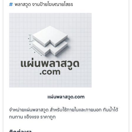
พลาสวูด งานป้ายโฆษณายโสธร
แผ่นพลาสวูด.com
จำหน่ายแผ่นพลาสวูด สำหรับใช้ภายในและภายนอก กันน้ำได้
ทนทาน แข็งแรง ราคาถูก