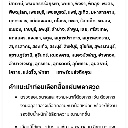
ปัตตานี, พระนครศรีอยุธยา, พะเยา, พังงา, พัทลุง, พิจิตร,
พิษณุโลก, เพชรบุรี, เพชรบูรณ์, แพร่, ภูเก็ต, มหาสารคาม,
มุกดาหาร, แม่ฮ่องสอน, ยโสธร, ยะลา, ร้อยเอ็ด, ระนอง,
ระยอง, ราชบุรี, ลพบุรี, ลำปาง, ลำพูน, เลย, ศรีสะเกษ,
สกลนคร, สงขลา, สตูล, สมุทรปราการ, สมุทรสงคราม,
สมุทรสาคร, สระแก้ว, สระบุรี, สิงห์บุรี, สุโขทัย, สุพรรณบุรี,
สุราษฎร์ธานี, สุรินทร์, หนองคาย, หนองบัวลำภู, อ่างทอง,
อำนาจเจริญ, อุดรธานี, อุตรดิตถ์, อุทัยธานี, อุบลธานี,
โคราช, แปดริ้ว, พัทยา — เราพร้อมส่งถึงคุณ
คำแนะนำก่อนเลือกซื้อแผ่นพลาสวูด
ตรวจสอบขนาดและความหนาที่ต้องการ เช่น ต้องการ
งานฉลุลายอาจเลือกความหนาน้อยหน่อย หรือจะใช้งาน
รองรับน้ำหนักให้เลือกความหนามากขึ้น
เลือกสีให้เหมาะกับงาน เช่น แผ่นพลาสวูด สีขาว หากจะ