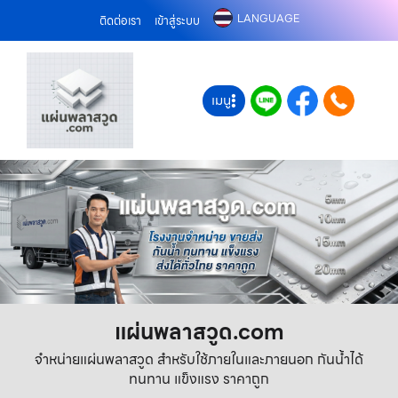
LANGUAGE
ติดต่อเรา
เข้าสู่ระบบ
เมนู
แผ่นพลาสวูด.com
จำหน่ายแผ่นพลาสวูด สำหรับใช้ภายในและภายนอก กันน้ำได้
ทนทาน แข็งแรง ราคาถูก