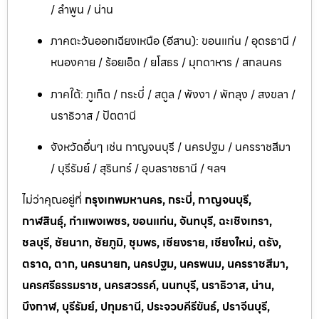
/ ลำพูน / น่าน
ภาคตะวันออกเฉียงเหนือ (อีสาน): ขอนแก่น / อุดรธานี /
หนองคาย / ร้อยเอ็ด / ยโสธร / มุกดาหาร / สกลนคร
ภาคใต้: ภูเก็ต / กระบี่ / สตูล / พังงา / พัทลุง / สงขลา /
นราธิวาส / ปัตตานี
จังหวัดอื่นๆ เช่น กาญจนบุรี / นครปฐม / นครราชสีมา
/ บุรีรัมย์ / สุรินทร์ / อุบลราชธานี / ฯลฯ
ไม่ว่าคุณอยู่ที่
กรุงเทพมหานคร, กระบี่, กาญจนบุรี,
กาฬสินธุ์, กำแพงเพชร, ขอนแก่น, จันทบุรี, ฉะเชิงเทรา,
ชลบุรี, ชัยนาท, ชัยภูมิ, ชุมพร, เชียงราย, เชียงใหม่, ตรัง,
ตราด, ตาก, นครนายก, นครปฐม, นครพนม, นครราชสีมา,
นครศรีธรรมราช, นครสวรรค์, นนทบุรี, นราธิวาส, น่าน,
บึงกาฬ, บุรีรัมย์, ปทุมธานี, ประจวบคีรีขันธ์, ปราจีนบุรี,