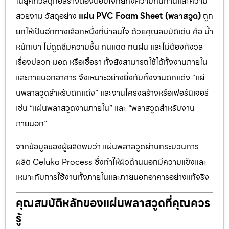
ในยุคที่วัสดุก่อสร้างต้องตอบโจทย์ทั้งความทนทานและความ
สวยงาม วัสดุอย่าง
แผ่น PVC Foam Sheet (พลาสวูด)
ถูก
ยกให้เป็นอีกทางเลือกหนึ่งที่น่าสนใจ ด้วยคุณสมบัติเด่น คือ น้ำ
หนักเบา ไม่ดูดซึมความชื้น ทนแดด ทนฝน และไม่ต้องกังวล
เรื่องปลวก มอด หรือเชื้อรา ทั้งยังสามารถใช้ได้ทั้งงานภายใน
และภายนอกอาคาร จึงเหมาะอย่างยิ่งกับทั้งงานตกแต่ง “แผ่
นพลาสวูดสำหรับตกแต่ง” และงานโครงสร้างหรือเฟอร์นิเจอร์
เช่น “แผ่นพลาสวูดงานภายใน” และ “พลาสวูดสำหรับงาน
ภายนอก”
จากข้อมูลของผู้ผลิตพบว่า แผ่นพลาสวูดผ่านกระบวนการ
ผลิต Celuka Process ซึ่งทำให้ผิวด้านนอกมีความแข็งและ
เหมาะกับการใช้งานทั้งภายในและภายนอกอาคารอย่างแท้จริง
คุณสมบัติหลักของแผ่นพลาสวูดที่คุณควร
รู้