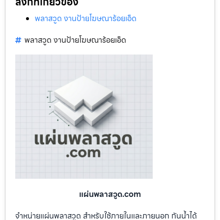
ลิงก์ที่เกี่ยวข้อง
พลาสวูด งานป้ายโฆษณาร้อยเอ็ด
พลาสวูด งานป้ายโฆษณาร้อยเอ็ด
แผ่นพลาสวูด.com
จำหน่ายแผ่นพลาสวูด สำหรับใช้ภายในและภายนอก กันน้ำได้