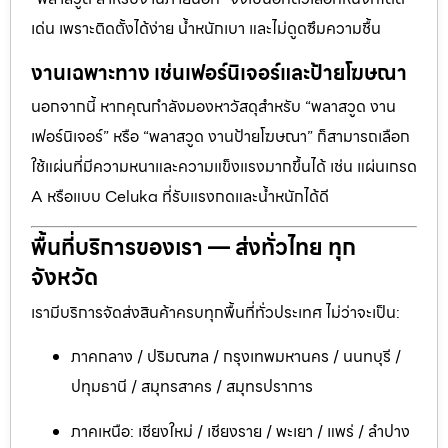
เด่น เพราะติดตั้งได้ง่าย น้ำหนักเบา และไม่ดูดซึมความชื้น
งานเฉพาะทาง เช่นเฟอร์นิเจอร์และป้ายโฆษณา
นอกจากนี้ หากคุณกำลังมองหาวัสดุสำหรับ “พลาสวูด งาน
เฟอร์นิเจอร์” หรือ “พลาสวูด งานป้ายโฆษณา” ก็สามารถเลือก
ใช้แผ่นที่มีความหนาและความแข็งแรงมากขึ้นได้ เช่น แผ่นเกรด
A หรือแบบ Celuka ที่รับแรงกดและน้ำหนักได้ดี
พื้นที่บริการของเรา — ส่งทั่วไทย ทุก
จังหวัด
เรามีบริการจัดส่งสินค้าครบทุกพื้นที่ทั่วประเทศ ไม่ว่าจะเป็น:
ภาคกลาง / ปริมณฑล / กรุงเทพมหานคร / นนทบุรี /
ปทุมธานี / สมุทรสาคร / สมุทรปราการ
ภาคเหนือ: เชียงใหม่ / เชียงราย / พะเยา / แพร่ / ลำปาง