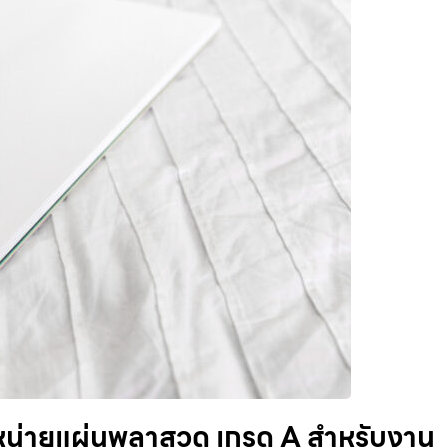
หน่ายแผ่นพลาสวูด เกรด A สำหรับงาน