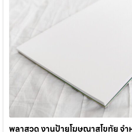
พลาสวูด งานป้ายโฆษณาสุโขทัย จำ