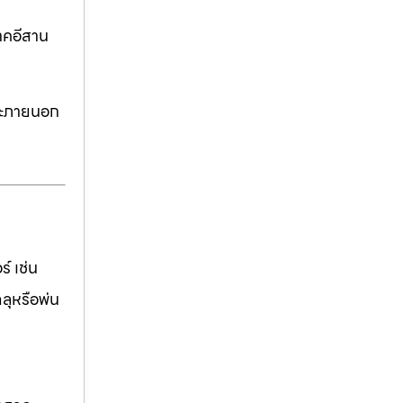
าคอีสาน
ละภายนอก
์ เช่น
ฉลุหรือพ่น