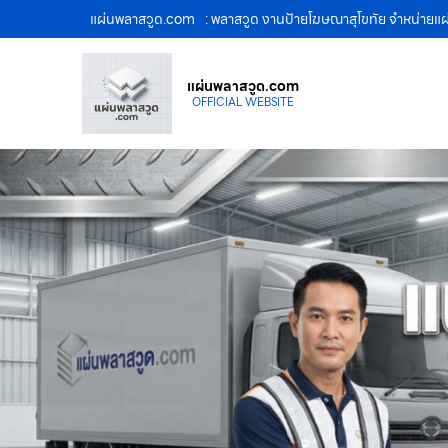
แผ่นพลาสวูด.com
: พลาสวูด งานป้ายโฆษณาสุโขทัย จำหน่าย
แผ่นพลาสวูด.com
OFFICIAL WEBSITE