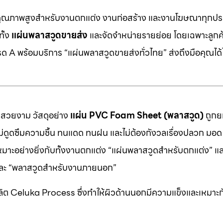
คุณภาพสูงสำหรับงานตกแต่ง งานก่อสร้าง และงานโฆษณาทุกประ
ทั้ง
แผ่นพลาสวูดขายส่ง
และจัดจำหน่ายรายย่อย โดยเฉพาะลูกค้า
 A พร้อมบริการ “แผ่นพลาสวูดขายส่งทั่วไทย” ส่งถึงมือคุณได้ไ
มสวยงาม วัสดุอย่าง
แผ่น PVC Foam Sheet (พลาสวูด)
ถูกยก
 ไม่ดูดซึมความชื้น ทนแดด ทนฝน และไม่ต้องกังวลเรื่องปลวก มอด ห
หมาะอย่างยิ่งกับทั้งงานตกแต่ง “แผ่นพลาสวูดสำหรับตกแต่ง” แ
” และ “พลาสวูดสำหรับงานภายนอก”
ต Celuka Process ซึ่งทำให้ผิวด้านนอกมีความแข็งและเหมาะก