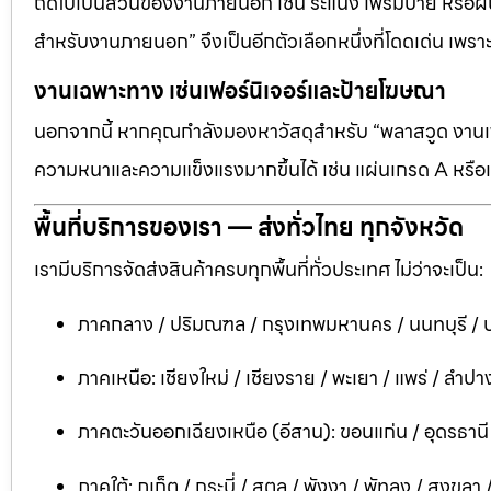
ถัดไปเป็นส่วนของงานภายนอก เช่น ระแนง เฟรมป้าย หรือผนัง
สำหรับงานภายนอก” จึงเป็นอีกตัวเลือกหนึ่งที่โดดเด่น เพราะต
งานเฉพาะทาง เช่นเฟอร์นิเจอร์และป้ายโฆษณา
นอกจากนี้ หากคุณกำลังมองหาวัสดุสำหรับ “พลาสวูด งานเฟอ
ความหนาและความแข็งแรงมากขึ้นได้ เช่น แผ่นเกรด A หรือแ
พื้นที่บริการของเรา — ส่งทั่วไทย ทุกจังหวัด
เรามีบริการจัดส่งสินค้าครบทุกพื้นที่ทั่วประเทศ ไม่ว่าจะเป็น:
ภาคกลาง / ปริมณฑล / กรุงเทพมหานคร / นนทบุรี / ป
ภาคเหนือ: เชียงใหม่ / เชียงราย / พะเยา / แพร่ / ลำปาง
ภาคตะวันออกเฉียงเหนือ (อีสาน): ขอนแก่น / อุดรธาน
ภาคใต้: ภูเก็ต / กระบี่ / สตูล / พังงา / พัทลุง / สงขลา