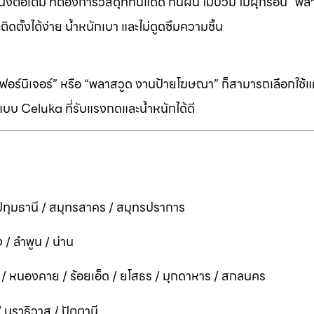
ต่อเติม ที่ต้องการวัสดุที่ทนแดด ทนฝน ไม่บวม ไม่ผุกร่อน “พล
ิดตั้งได้ง่าย น้ำหนักเบา และไม่ดูดซึมความชื้น
ร์นิเจอร์” หรือ “พลาสวูด งานป้ายโฆษณา” ก็สามารถเลือกใช้แผ่
บบ Celuka ที่รับแรงกดและน้ำหนักได้ดี
ทุมธานี / สมุทรสาคร / สมุทรปราการ
 / ลำพูน / น่าน
ี / หนองคาย / ร้อยเอ็ด / ยโสธร / มุกดาหาร / สกลนคร
 / นราธิวาส / ปัตตานี