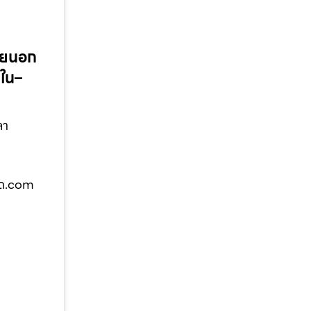
ายนอก
ยใน–
ลา
ูด.com