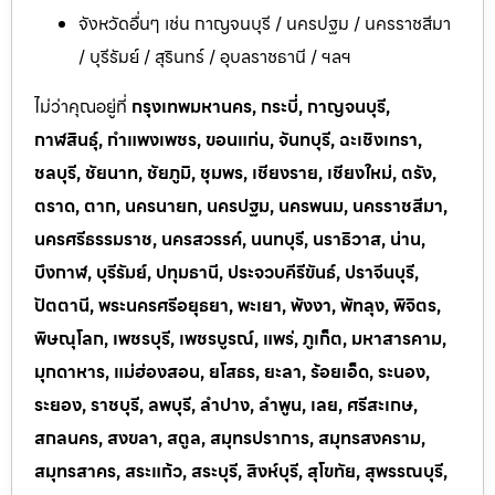
จังหวัดอื่นๆ เช่น กาญจนบุรี / นครปฐม / นครราชสีมา
/ บุรีรัมย์ / สุรินทร์ / อุบลราชธานี / ฯลฯ
ไม่ว่าคุณอยู่ที่
กรุงเทพมหานคร, กระบี่, กาญจนบุรี,
กาฬสินธุ์, กำแพงเพชร, ขอนแก่น, จันทบุรี, ฉะเชิงเทรา,
ชลบุรี, ชัยนาท, ชัยภูมิ, ชุมพร, เชียงราย, เชียงใหม่, ตรัง,
ตราด, ตาก, นครนายก, นครปฐม, นครพนม, นครราชสีมา,
นครศรีธรรมราช, นครสวรรค์, นนทบุรี, นราธิวาส, น่าน,
บึงกาฬ, บุรีรัมย์, ปทุมธานี, ประจวบคีรีขันธ์, ปราจีนบุรี,
ปัตตานี, พระนครศรีอยุธยา, พะเยา, พังงา, พัทลุง, พิจิตร,
พิษณุโลก, เพชรบุรี, เพชรบูรณ์, แพร่, ภูเก็ต, มหาสารคาม,
มุกดาหาร, แม่ฮ่องสอน, ยโสธร, ยะลา, ร้อยเอ็ด, ระนอง,
ระยอง, ราชบุรี, ลพบุรี, ลำปาง, ลำพูน, เลย, ศรีสะเกษ,
สกลนคร, สงขลา, สตูล, สมุทรปราการ, สมุทรสงคราม,
สมุทรสาคร, สระแก้ว, สระบุรี, สิงห์บุรี, สุโขทัย, สุพรรณบุรี,