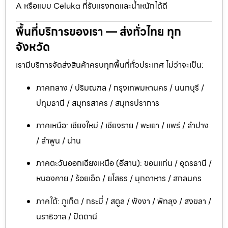
A หรือแบบ Celuka ที่รับแรงกดและน้ำหนักได้ดี
พื้นที่บริการของเรา — ส่งทั่วไทย ทุก
จังหวัด
เรามีบริการจัดส่งสินค้าครบทุกพื้นที่ทั่วประเทศ ไม่ว่าจะเป็น:
ภาคกลาง / ปริมณฑล / กรุงเทพมหานคร / นนทบุรี /
ปทุมธานี / สมุทรสาคร / สมุทรปราการ
ภาคเหนือ: เชียงใหม่ / เชียงราย / พะเยา / แพร่ / ลำปาง
/ ลำพูน / น่าน
ภาคตะวันออกเฉียงเหนือ (อีสาน): ขอนแก่น / อุดรธานี /
หนองคาย / ร้อยเอ็ด / ยโสธร / มุกดาหาร / สกลนคร
ภาคใต้: ภูเก็ต / กระบี่ / สตูล / พังงา / พัทลุง / สงขลา /
นราธิวาส / ปัตตานี