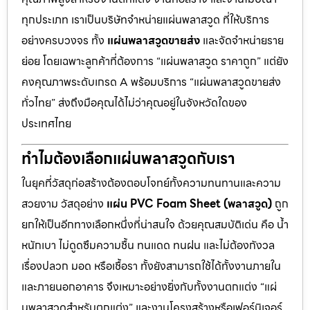
ทุกประเภท เราเป็นบริษัทจำหน่ายแผ่นพลาสวูด ที่ให้บริการ
อย่างครบวงจร ทั้ง
แผ่นพลาสวูดขายส่ง
และจัดจำหน่ายราย
ย่อย โดยเฉพาะลูกค้าที่ต้องการ “แผ่นพลาสวูด ราคาถูก” แต่ยัง
คงคุณภาพระดับเกรด A พร้อมบริการ “แผ่นพลาสวูดขายส่ง
ทั่วไทย” ส่งถึงมือคุณได้ไม่ว่าคุณอยู่ในจังหวัดใดของ
ประเทศไทย
ทำไมต้องเลือกแผ่นพลาสวูดกับเรา
ในยุคที่วัสดุก่อสร้างต้องตอบโจทย์ทั้งความทนทานและความ
สวยงาม วัสดุอย่าง
แผ่น PVC Foam Sheet (พลาสวูด)
ถูก
ยกให้เป็นอีกทางเลือกหนึ่งที่น่าสนใจ ด้วยคุณสมบัติเด่น คือ น้ำ
หนักเบา ไม่ดูดซึมความชื้น ทนแดด ทนฝน และไม่ต้องกังวล
เรื่องปลวก มอด หรือเชื้อรา ทั้งยังสามารถใช้ได้ทั้งงานภายใน
และภายนอกอาคาร จึงเหมาะอย่างยิ่งกับทั้งงานตกแต่ง “แผ่
นพลาสวูดสำหรับตกแต่ง” และงานโครงสร้างหรือเฟอร์นิเจอร์