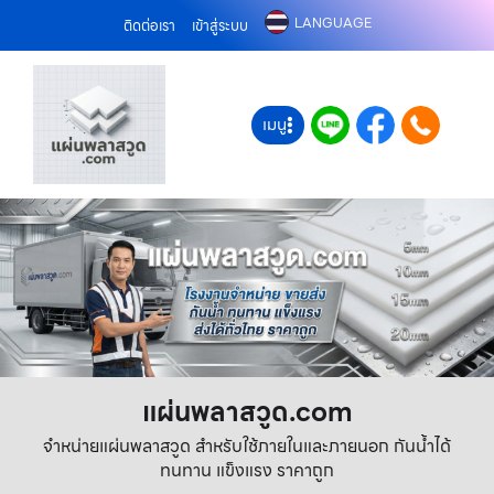
LANGUAGE
ติดต่อเรา
เข้าสู่ระบบ
เมนู
แผ่นพลาสวูด.com
จำหน่ายแผ่นพลาสวูด สำหรับใช้ภายในและภายนอก กันน้ำได้
ทนทาน แข็งแรง ราคาถูก