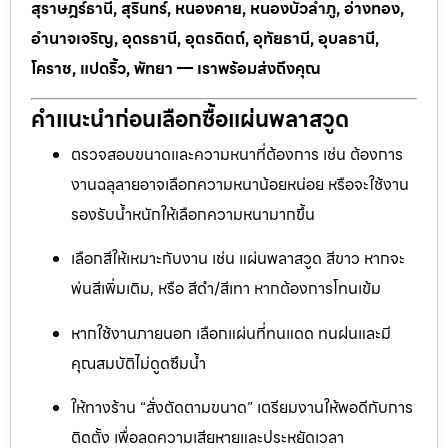
สุราษฎร์ธานี, สุรินทร์, หนองคาย, หนองบัวลำภู, อ่างทอง,
อำนาจเจริญ, อุดรธานี, อุตรดิตถ์, อุทัยธานี, อุบลธานี,
โคราช, แปดริ้ว, พัทยา — เราพร้อมส่งถึงคุณ
คำแนะนำก่อนเลือกซื้อแผ่นพลาสวูด
ตรวจสอบขนาดและความหนาที่ต้องการ เช่น ต้องการ
งานฉลุลายอาจเลือกความหนาน้อยหน่อย หรือจะใช้งาน
รองรับน้ำหนักให้เลือกความหนามากขึ้น
เลือกสีให้เหมาะกับงาน เช่น แผ่นพลาสวูด สีขาว หากจะ
พ่นสีเพิ่มเติม, หรือ สีดำ/สีเทา หากต้องการโทนเข้ม
หากใช้งานภายนอก เลือกแผ่นที่ทนแดด ทนฝนและมี
คุณสมบัติไม่ดูดซึมน้ำ
ให้ทางร้าน “สั่งตัดตามขนาด” เตรียมงานให้พอดีกับการ
ติดตั้ง เพื่อลดความเสียหายและประหยัดเวลา