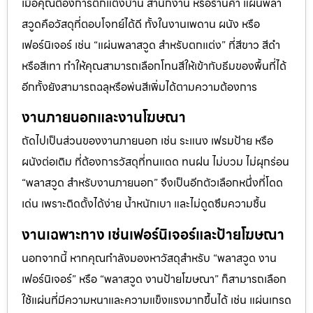
เมื่อคุณต้องการตกแต่งบ้าน สำนักงาน หรือร้านค้า แผ่นพลา
สวูดคือวัสดุที่ตอบโจทย์ได้ดี ทั้งในงานเพดาน ผนัง หรือ
เฟอร์นิเจอร์ เช่น “แผ่นพลาสวูด สำหรับตกแต่ง” ที่สีขาว สีดำ
หรือสีเทา ทำให้คุณสามารถเลือกโทนสีให้เข้ากับธีมของพื้นที่ได้
อีกทั้งยังสามารถฉลุหรือพ่นสีเพิ่มได้ตามความต้องการ
งานภายนอกและงานโฆษณา
ถัดไปเป็นส่วนของงานภายนอก เช่น ระแนง เฟรมป้าย หรือ
ผนังต่อเติม ที่ต้องการวัสดุที่ทนแดด ทนฝน ไม่บวม ไม่ผุกร่อน
“พลาสวูด สำหรับงานภายนอก” จึงเป็นอีกตัวเลือกหนึ่งที่โดด
เด่น เพราะติดตั้งได้ง่าย น้ำหนักเบา และไม่ดูดซึมความชื้น
งานเฉพาะทาง เช่นเฟอร์นิเจอร์และป้ายโฆษณา
นอกจากนี้ หากคุณกำลังมองหาวัสดุสำหรับ “พลาสวูด งาน
เฟอร์นิเจอร์” หรือ “พลาสวูด งานป้ายโฆษณา” ก็สามารถเลือก
ใช้แผ่นที่มีความหนาและความแข็งแรงมากขึ้นได้ เช่น แผ่นเกรด