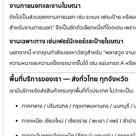
งานภายนอกและงานโฆษณา
ถัดไปเป็นส่วนของงานภายนอก เช่น ระแนง เฟรมป้าย หรือผนัง
สำหรับงานภายนอก” จึงเป็นอีกตัวเลือกหนึ่งที่โดดเด่น เพราะต
งานเฉพาะทาง เช่นเฟอร์นิเจอร์และป้ายโฆษณา
นอกจากนี้ หากคุณกำลังมองหาวัสดุสำหรับ “พลาสวูด งานเฟอ
ความหนาและความแข็งแรงมากขึ้นได้ เช่น แผ่นเกรด A หรือแ
พื้นที่บริการของเรา — ส่งทั่วไทย ทุกจังหวัด
เรามีบริการจัดส่งสินค้าครบทุกพื้นที่ทั่วประเทศ ไม่ว่าจะเป็น:
ภาคกลาง / ปริมณฑล / กรุงเทพมหานคร / นนทบุรี / ป
ภาคเหนือ: เชียงใหม่ / เชียงราย / พะเยา / แพร่ / ลำปาง
ภาคตะวันออกเฉียงเหนือ (อีสาน): ขอนแก่น / อุดรธาน