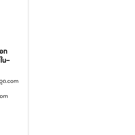
นอก
ยใน–
สวูด.com
.com