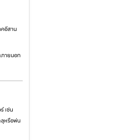
าคอีสาน
ละภายนอก
์ เช่น
ฉลุหรือพ่น