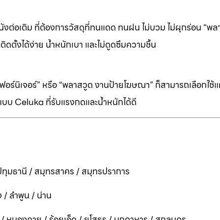
ต่อเติม ที่ต้องการวัสดุที่ทนแดด ทนฝน ไม่บวม ไม่ผุกร่อน “พล
ิดตั้งได้ง่าย น้ำหนักเบา และไม่ดูดซึมความชื้น
ร์นิเจอร์” หรือ “พลาสวูด งานป้ายโฆษณา” ก็สามารถเลือกใช้แผ่
บบ Celuka ที่รับแรงกดและน้ำหนักได้ดี
ทุมธานี / สมุทรสาคร / สมุทรปราการ
 / ลำพูน / น่าน
ี / หนองคาย / ร้อยเอ็ด / ยโสธร / มุกดาหาร / สกลนคร