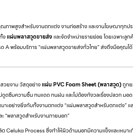
คุณภาพสูงสำหรับงานตกแต่ง งานก่อสร้าง และงานโฆษณาทุกประ
ทั้ง
แผ่นพลาสวูดขายส่ง
และจัดจำหน่ายรายย่อย โดยเฉพาะลูกค้า
 A พร้อมบริการ “แผ่นพลาสวูดขายส่งทั่วไทย” ส่งถึงมือคุณได้ไ
มสวยงาม วัสดุอย่าง
แผ่น PVC Foam Sheet (พลาสวูด)
ถูกยก
 ไม่ดูดซึมความชื้น ทนแดด ทนฝน และไม่ต้องกังวลเรื่องปลวก มอด ห
หมาะอย่างยิ่งกับทั้งงานตกแต่ง “แผ่นพลาสวูดสำหรับตกแต่ง” แ
” และ “พลาสวูดสำหรับงานภายนอก”
ต Celuka Process ซึ่งทำให้ผิวด้านนอกมีความแข็งและเหมาะก