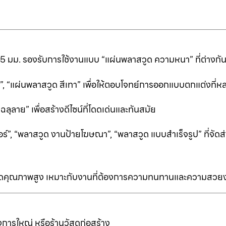
25 มม. รองรับการใช้งานแบบ “แผ่นพลาสวูด ความหนา” ที่ต่างก
ีดำ”, “แผ่นพลาสวูด สีเทา” เพื่อให้ตอบโจทย์การออกแบบตกแต่งที
ลาย” เพื่อสร้างดีไซน์ที่โดดเด่นและทันสมัย
ร์”, “พลาสวูด งานป้ายโฆษณา”, “พลาสวูด แบบสำเร็จรูป” ที่จัดส่
ป็นเกรดคุณภาพสูง เหมาะกับงานที่ต้องการความทนทานและความสวย
การใหญ่ หรือร้านวัสดุก่อสร้าง