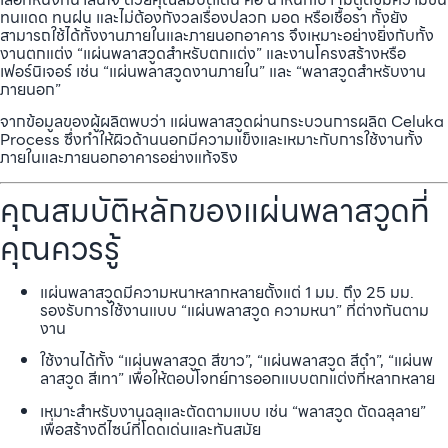
ทนแดด ทนฝน และไม่ต้องกังวลเรื่องปลวก มอด หรือเชื้อรา ทั้งยัง
สามารถใช้ได้ทั้งงานภายในและภายนอกอาคาร จึงเหมาะอย่างยิ่งกับทั้ง
งานตกแต่ง “แผ่นพลาสวูดสำหรับตกแต่ง” และงานโครงสร้างหรือ
เฟอร์นิเจอร์ เช่น “แผ่นพลาสวูดงานภายใน” และ “พลาสวูดสำหรับงาน
ภายนอก”
จากข้อมูลของผู้ผลิตพบว่า แผ่นพลาสวูดผ่านกระบวนการผลิต Celuka
Process ซึ่งทำให้ผิวด้านนอกมีความแข็งและเหมาะกับการใช้งานทั้ง
ภายในและภายนอกอาคารอย่างแท้จริง
คุณสมบัติหลักของแผ่นพลาสวูดที่
คุณควรรู้
แผ่นพลาสวูดมีความหนาหลากหลายตั้งแต่ 1 มม. ถึง 25 มม.
รองรับการใช้งานแบบ “แผ่นพลาสวูด ความหนา” ที่ต่างกันตาม
งาน
ใช้งานได้ทั้ง “แผ่นพลาสวูด สีขาว”, “แผ่นพลาสวูด สีดำ”, “แผ่นพ
ลาสวูด สีเทา” เพื่อให้ตอบโจทย์การออกแบบตกแต่งที่หลากหลาย
เหมาะสำหรับงานฉลุและตัดตามแบบ เช่น “พลาสวูด ตัดฉลุลาย”
เพื่อสร้างดีไซน์ที่โดดเด่นและทันสมัย