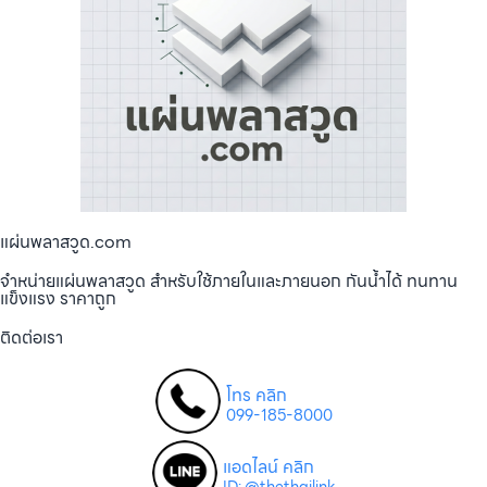
แผ่นพลาสวูด.com
จำหน่ายแผ่นพลาสวูด สำหรับใช้ภายในและภายนอก กันน้ำได้ ทนทาน
แข็งแรง ราคาถูก
ติดต่อเรา
โทร คลิก
099-185-8000
แอดไลน์ คลิก
ID: @thethailink