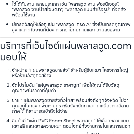
ใช้ได้กับงานหลายประเภท เช่น “พลาสวูด งานเฟอร์นิเจอร์”,
“พลาสวูด งานป้ายโฆษณา”, “พลาสวูด แบบสำเร็จรูป” ที่จัดส่ง
พร้อมใช้งาน
มีเกรดวัสดุให้เลือก เช่น “พลาสวูด เกรด A” ซึ่งเป็นเกรดคุณภาพ
สูง เหมาะกับงานที่ต้องการความทนทานและความสวยงาม
บริการที่เว็บไซต์แผ่นพลาสวูด.com
มอบให้
จำหน่าย “แผ่นพลาสวูดขายส่ง” สำหรับผู้รับเหมา โครงการใหญ่
หรือร้านวัสดุก่อสร้าง
จัดโปรโมชัน “แผ่นพลาสวูด ราคาถูก” เพื่อให้คุณได้รับวัสดุ
คุณภาพในราคาที่คุ้มค่า
ขาย “แผ่นพลาสวูดขายส่งทั่วไทย” พร้อมส่งถึงทุกจังหวัด ไม่ว่า
คุณอยู่ในกรุงเทพมหานคร หรือจังหวัดทางภาคเหนือ ภาคอีสาน
ภาคใต้ ก็สามารถเข้าถึงได้ง่าย
สินค้ามี “แผ่น PVC Foam Sheet พลาสวูด” ให้เลือกหลายแบบ
หลายสี และหลายความหนา ตอบโจทย์ทั้งงานภายในและภายนอก