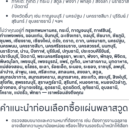
ภาคใต้: ภูเก็ต / กระบี่ / สตูล / พังงา / พัทลุง / สงขลา / นราธิวาส
/ ปัตตานี
จังหวัดอื่นๆ เช่น กาญจนบุรี / นครปฐม / นครราชสีมา / บุรีรัมย์ /
สุรินทร์ / อุบลราชธานี / ฯลฯ
ไม่ว่าคุณอยู่ที่
กรุงเทพมหานคร, กระบี่, กาญจนบุรี, กาฬสินธุ์,
กำแพงเพชร, ขอนแก่น, จันทบุรี, ฉะเชิงเทรา, ชลบุรี, ชัยนาท, ชัยภูมิ,
ชุมพร, เชียงราย, เชียงใหม่, ตรัง, ตราด, ตาก, นครนายก, นครปฐม,
นครพนม, นครราชสีมา, นครศรีธรรมราช, นครสวรรค์, นนทบุรี,
นราธิวาส, น่าน, บึงกาฬ, บุรีรัมย์, ปทุมธานี, ประจวบคีรีขันธ์,
ปราจีนบุรี, ปัตตานี, พระนครศรีอยุธยา, พะเยา, พังงา, พัทลุง, พิจิตร,
พิษณุโลก, เพชรบุรี, เพชรบูรณ์, แพร่, ภูเก็ต, มหาสารคาม, มุกดาหาร,
แม่ฮ่องสอน, ยโสธร, ยะลา, ร้อยเอ็ด, ระนอง, ระยอง, ราชบุรี, ลพบุรี,
ลำปาง, ลำพูน, เลย, ศรีสะเกษ, สกลนคร, สงขลา, สตูล,
สมุทรปราการ, สมุทรสงคราม, สมุทรสาคร, สระแก้ว, สระบุรี, สิงห์บุรี,
สุโขทัย, สุพรรณบุรี, สุราษฎร์ธานี, สุรินทร์, หนองคาย, หนองบัวลำภู,
อ่างทอง, อำนาจเจริญ, อุดรธานี, อุตรดิตถ์, อุทัยธานี, อุบลธานี,
โคราช, แปดริ้ว, พัทยา — เราพร้อมส่งถึงคุณ
คำแนะนำก่อนเลือกซื้อแผ่นพลาสวูด
ตรวจสอบขนาดและความหนาที่ต้องการ เช่น ต้องการงานฉลุลาย
อาจเลือกความหนาน้อยหน่อย หรือจะใช้งานรองรับน้ำหนักให้เลือก