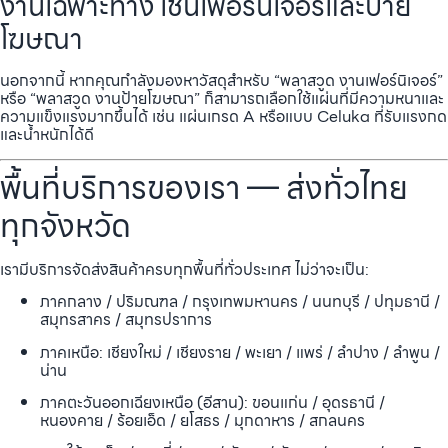
งานเฉพาะทาง เช่นเฟอร์นิเจอร์และป้าย
โฆษณา
นอกจากนี้ หากคุณกำลังมองหาวัสดุสำหรับ “พลาสวูด งานเฟอร์นิเจอร์”
หรือ “พลาสวูด งานป้ายโฆษณา” ก็สามารถเลือกใช้แผ่นที่มีความหนาและ
ความแข็งแรงมากขึ้นได้ เช่น แผ่นเกรด A หรือแบบ Celuka ที่รับแรงกด
และน้ำหนักได้ดี
พื้นที่บริการของเรา — ส่งทั่วไทย
ทุกจังหวัด
เรามีบริการจัดส่งสินค้าครบทุกพื้นที่ทั่วประเทศ ไม่ว่าจะเป็น:
ภาคกลาง / ปริมณฑล / กรุงเทพมหานคร / นนทบุรี / ปทุมธานี /
สมุทรสาคร / สมุทรปราการ
ภาคเหนือ: เชียงใหม่ / เชียงราย / พะเยา / แพร่ / ลำปาง / ลำพูน /
น่าน
ภาคตะวันออกเฉียงเหนือ (อีสาน): ขอนแก่น / อุดรธานี /
หนองคาย / ร้อยเอ็ด / ยโสธร / มุกดาหาร / สกลนคร