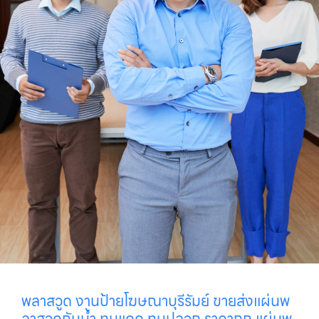
พลาสวูด งานป้ายโฆษณาบุรีรัมย์ ขายส่งแผ่นพ
ลาสวูดกันน้ำ ทนแดด ทนปลวก ราคาถูก แผ่นพ