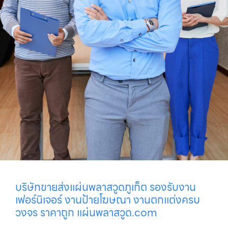
บริษัทขายส่งแผ่นพลาสวูดภูเก็ต รองรับงาน
เฟอร์นิเจอร์ งานป้ายโฆษณา งานตกแต่งครบ
วงจร ราคาถูก แผ่นพลาสวูด.com