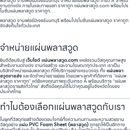
พลาสวูด งานเฟอร์นิเจอร์นนทบุรี จำหน่ายแผ่นพลาสวูด เกรด A สำหรับ
งานตกแต่ง ภายในและภายนอก ราคาถูก แผ่นพลาสวูด.com พร้อมโปร
โมชั่นแผ่นพลาสวูด ราคาถูก…
พลาสวูด งานเฟอร์นิเจอร์นนทบุรี พร้อมโปรโมชั่นแผ่นพลาสวูด ราคาถูก
จัดส่งทันใจทั่วประเทศ
จำหน่ายแผ่นพลาสวูด
ยินดีต้อนรับสู่
เว็บไซต์ แผ่นพลาสวูด.com
แหล่งรวมวัสดุคุณภาพสูง
สำหรับงานตกแต่ง งานก่อสร้าง และงานโฆษณาทุกประเภท เราเป็น
บริษัทจำหน่ายแผ่นพลาสวูด ที่ให้บริการอย่างครบวงจร ทั้ง
แผ่นพลา
สวูดขายส่ง
และจัดจำหน่ายรายย่อย โดยเฉพาะลูกค้าที่ต้องการ “แผ่นพ
ลาสวูด ราคาถูก” แต่ยังคงคุณภาพระดับเกรด A พร้อมบริการ “แผ่นพ
ลาสวูดขายส่งทั่วไทย” ส่งถึงมือคุณได้ไม่ว่าคุณอยู่ในจังหวัดใดของ
ประเทศไทย
ทำไมต้องเลือกแผ่นพลาสวูดกับเรา
ในยุคที่วัสดุก่อสร้างต้องตอบโจทย์ทั้งความทนทานและความสวยงาม
วัสดุอย่าง
แผ่น PVC Foam Sheet (พลาสวูด)
ถูกยกให้เป็นอีกทาง
เลือกหนึ่งที่น่าสนใจ ด้วยคุณสมบัติเด่น คือ น้ำหนักเบา ไม่ดูดซึมความชื้น