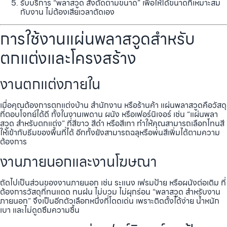
รับบริการ “พลาสวูด สั่งตัดตามขนาด” เพื่อให้ได้ขนาดที่เหมาะสม
กับงาน ไม่ต้องเสียเวลาตัดเอง
การใช้งานแผ่นพลาสวูดสำหรับ
ตกแต่งและโครงสร้าง
งานตกแต่งภายใน
เมื่อคุณต้องการตกแต่งบ้าน สำนักงาน หรือร้านค้า แผ่นพลาสวูดคือวัสดุ
ที่ตอบโจทย์ได้ดี ทั้งในงานเพดาน ผนัง หรือเฟอร์นิเจอร์ เช่น “แผ่นพลา
สวูด สำหรับตกแต่ง” ที่สีขาว สีดำ หรือสีเทา ทำให้คุณสามารถเลือกโทนสี
ให้เข้ากับธีมของพื้นที่ได้ อีกทั้งยังสามารถฉลุหรือพ่นสีเพิ่มได้ตามความ
ต้องการ
งานภายนอกและงานโฆษณา
ถัดไปเป็นส่วนของงานภายนอก เช่น ระแนง เฟรมป้าย หรือผนังต่อเติม ที่
ต้องการวัสดุที่ทนแดด ทนฝน ไม่บวม ไม่ผุกร่อน “พลาสวูด สำหรับงาน
ภายนอก” จึงเป็นอีกตัวเลือกหนึ่งที่โดดเด่น เพราะติดตั้งได้ง่าย น้ำหนัก
เบา และไม่ดูดซึมความชื้น