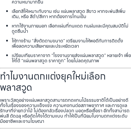
ความหนามากขึ้น
เลือกสีให้เหมาะกับงาน เช่น แผ่นพลาสวูด สีขาว หากจะพ่นสีเพิ่ม
เติม, หรือ สีดำ/สีเทา หากต้องการโทนเข้ม
หากใช้งานภายนอก เลือกแผ่นที่ทนแดด ทนฝนและมีคุณสมบัติไม่
ดูดซึมน้ำ
ให้ทางร้าน “สั่งตัดตามขนาด” เตรียมงานให้พอดีกับการติดตั้ง
เพื่อลดความเสียหายและประหยัดเวลา
เปรียบเทียบราคาจาก “โรงงานขายส่งแผ่นพลาสวูด” หลายเจ้า เพื่อ
ให้ได้ “แผ่นพลาสวูด ราคาถูก” โดยไม่ลดคุณภาพ
ทำไมงานตกแต่งยุคใหม่เลือก
พลาสวูด
เพราะวัสดุอย่างแผ่นพลาสวูดสามารถทดแทนไม้ธรรมชาติได้เป็นอย่างดี
ทั้งในเรื่องของความแข็งแรง ความคงทนต่อสภาพอากาศ และการดูแล
รักษาที่ง่ายกว่าไม้ ไม่ต้องกลัวเรื่องปลวก มอดหรือเชื้อรา อีกทั้งสามารถ
พ่นสี ตัดฉลุ หรือดัดโค้งได้ตามแบบ ทำให้เป็นที่นิยมในงานตกแต่งระดับ
มืออาชีพและงานโฆษณา