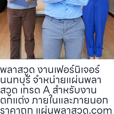
พลาสวูด งานเฟอร์นิเจอร์
นนทบุรี จำหน่ายแผ่นพลา
สวูด เกรด A สำหรับงาน
ตกแต่ง ภายในและภายนอก
ราคาถูก แผ่นพลาสวูด.com