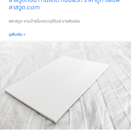
ลาสวูด.com
พลาสวูด งานป้ายโฆษณาบุรีรัมย์ ขายส่งแผ่น
ดูเพิ่มเติม »