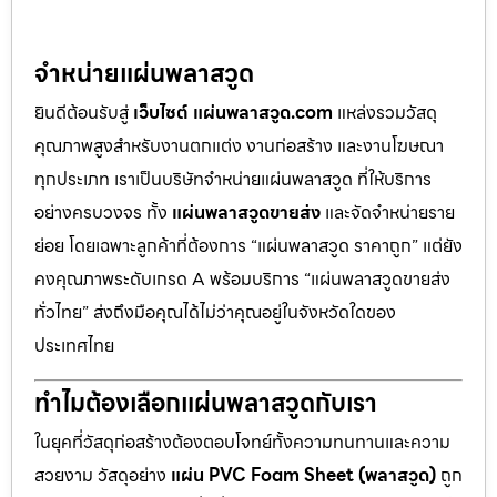
จำหน่ายแผ่นพลาสวูด
ยินดีต้อนรับสู่
เว็บไซต์ แผ่นพลาสวูด.com
แหล่งรวมวัสดุ
คุณภาพสูงสำหรับงานตกแต่ง งานก่อสร้าง และงานโฆษณา
ทุกประเภท เราเป็นบริษัทจำหน่ายแผ่นพลาสวูด ที่ให้บริการ
อย่างครบวงจร ทั้ง
แผ่นพลาสวูดขายส่ง
และจัดจำหน่ายราย
ย่อย โดยเฉพาะลูกค้าที่ต้องการ “แผ่นพลาสวูด ราคาถูก” แต่ยัง
คงคุณภาพระดับเกรด A พร้อมบริการ “แผ่นพลาสวูดขายส่ง
ทั่วไทย” ส่งถึงมือคุณได้ไม่ว่าคุณอยู่ในจังหวัดใดของ
ประเทศไทย
ทำไมต้องเลือกแผ่นพลาสวูดกับเรา
ในยุคที่วัสดุก่อสร้างต้องตอบโจทย์ทั้งความทนทานและความ
สวยงาม วัสดุอย่าง
แผ่น PVC Foam Sheet (พลาสวูด)
ถูก