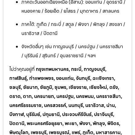
ภาคตะวันออกเฉียงเหนือ (อีสาน): ขอนแก่น / อุดรธานี /
หนองคาย / ร้อยเอ็ด / ยโสธร / มุกดาหาร / สกลนคร
ภาคใต้: ภูเก็ต / กระบี่ / สตูล / พังงา / พัทลุง / สงขลา /
นราธิวาส / ปัตตานี
จังหวัดอื่นๆ เช่น กาญจนบุรี / นครปฐม / นครราชสีมา
/ บุรีรัมย์ / สุรินทร์ / อุบลราชธานี / ฯลฯ
ไม่ว่าคุณอยู่ที่
กรุงเทพมหานคร, กระบี่, กาญจนบุรี,
กาฬสินธุ์, กำแพงเพชร, ขอนแก่น, จันทบุรี, ฉะเชิงเทรา,
ชลบุรี, ชัยนาท, ชัยภูมิ, ชุมพร, เชียงราย, เชียงใหม่, ตรัง,
ตราด, ตาก, นครนายก, นครปฐม, นครพนม, นครราชสีมา,
นครศรีธรรมราช, นครสวรรค์, นนทบุรี, นราธิวาส, น่าน,
บึงกาฬ, บุรีรัมย์, ปทุมธานี, ประจวบคีรีขันธ์, ปราจีนบุรี,
ปัตตานี, พระนครศรีอยุธยา, พะเยา, พังงา, พัทลุง, พิจิตร,
พิษณุโลก, เพชรบุรี, เพชรบูรณ์, แพร่, ภูเก็ต, มหาสารคาม,