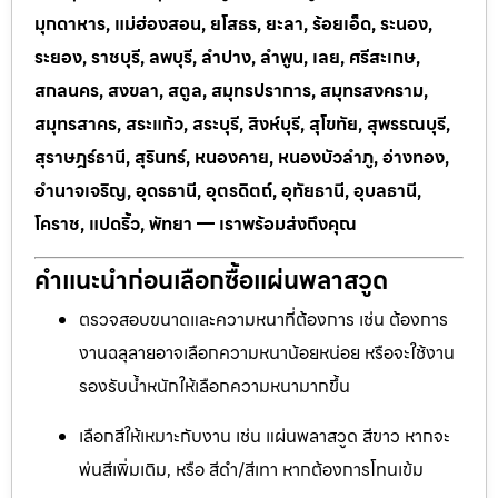
มุกดาหาร, แม่ฮ่องสอน, ยโสธร, ยะลา, ร้อยเอ็ด, ระนอง,
ระยอง, ราชบุรี, ลพบุรี, ลำปาง, ลำพูน, เลย, ศรีสะเกษ,
สกลนคร, สงขลา, สตูล, สมุทรปราการ, สมุทรสงคราม,
สมุทรสาคร, สระแก้ว, สระบุรี, สิงห์บุรี, สุโขทัย, สุพรรณบุรี,
สุราษฎร์ธานี, สุรินทร์, หนองคาย, หนองบัวลำภู, อ่างทอง,
อำนาจเจริญ, อุดรธานี, อุตรดิตถ์, อุทัยธานี, อุบลธานี,
โคราช, แปดริ้ว, พัทยา — เราพร้อมส่งถึงคุณ
คำแนะนำก่อนเลือกซื้อแผ่นพลาสวูด
ตรวจสอบขนาดและความหนาที่ต้องการ เช่น ต้องการ
งานฉลุลายอาจเลือกความหนาน้อยหน่อย หรือจะใช้งาน
รองรับน้ำหนักให้เลือกความหนามากขึ้น
เลือกสีให้เหมาะกับงาน เช่น แผ่นพลาสวูด สีขาว หากจะ
พ่นสีเพิ่มเติม, หรือ สีดำ/สีเทา หากต้องการโทนเข้ม