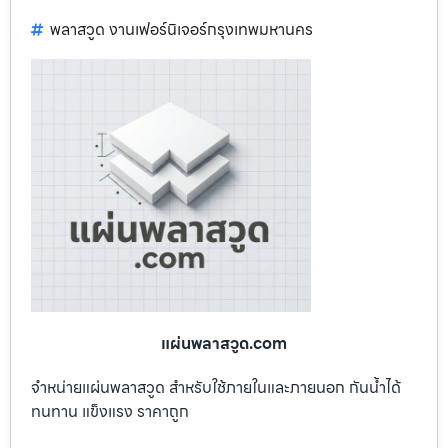
พลาสวูด งานเฟอร์นิเจอร์กรุงเทพมหานคร
แผ่นพลาสวูด.com
จำหน่ายแผ่นพลาสวูด สำหรับใช้ภายในและภายนอก กันน้ำได้
ทนทาน แข็งแรง ราคาถูก