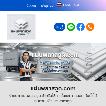
LANGUAGE
ติดต่อเรา
เข้าสู่ระบบ
เมนู
แผ่นพลาสวูด.com
จำหน่ายแผ่นพลาสวูด สำหรับใช้ภายในและภายนอก กันน้ำได้
ทนทาน แข็งแรง ราคาถูก