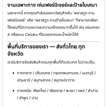
งานเฉพาะทาง เช่นเฟอร์นิเจอร์และป้ายโฆษณา
นอกจากนี้ หากคุณกำลังมองหาวัสดุสำหรับ “พลาสวูด งาน
เฟอร์นิเจอร์” หรือ “พลาสวูด งานป้ายโฆษณา” ก็สามารถเลือก
ใช้แผ่นที่มีความหนาและความแข็งแรงมากขึ้นได้ เช่น แผ่นเกรด
A หรือแบบ Celuka ที่รับแรงกดและน้ำหนักได้ดี
พื้นที่บริการของเรา — ส่งทั่วไทย ทุก
จังหวัด
เรามีบริการจัดส่งสินค้าครบทุกพื้นที่ทั่วประเทศ ไม่ว่าจะเป็น:
ภาคกลาง / ปริมณฑล / กรุงเทพมหานคร / นนทบุรี /
ปทุมธานี / สมุทรสาคร / สมุทรปราการ
ภาคเหนือ: เชียงใหม่ / เชียงราย / พะเยา / แพร่ / ลำปาง
/ ลำพูน / น่าน